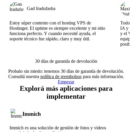
Gad Iradufasha
Estoy súper contento con el hosting VPS de
Todo f
Hostinger. El uptime es siempre excelente y mi sitio
IA y e
funciona perfecto. Y cuando necesité ayuda, el
y el V
soporte técnico fue rápido, claro y muy útil.
equipo
posibl
30 días de garantía de devolución
Probalo sin miedo: tenemos 30 días de garantía de devolución.
Consultá nuestra
política de reembolsos
para más información.
Empezar
Explorá más aplicaciones para
implementar
Immich
Immich es una solución de gestión de fotos y videos