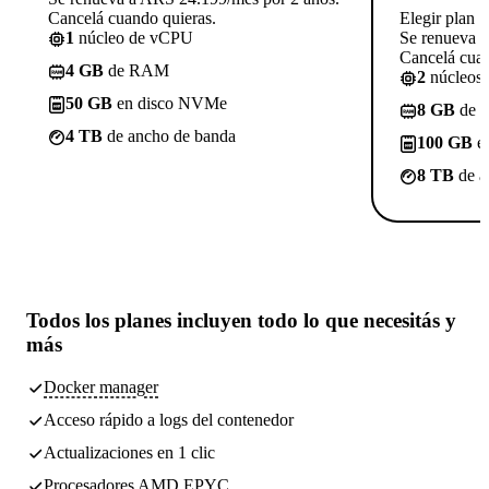
Cancelá cuando quieras.
Elegir plan
1
núcleo de vCPU
Se renueva 
Cancelá cuan
4 GB
de RAM
2
núcleos
50 GB
en disco NVMe
8 GB
de 
4 TB
de ancho de banda
100 GB
e
8 TB
de a
Todos los planes incluyen
todo lo que necesitás
y
más
Docker manager
Acceso rápido a logs del contenedor
Actualizaciones en 1 clic
Procesadores AMD EPYC