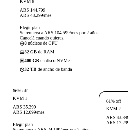
KVM 8
ARS
144.799
ARS
48.299
/mes
Elegir plan
Se renueva a ARS 104.599/mes por 2 años.
Cancelá cuando quieras.
8
núcleos de CPU
32 GB
de RAM
400 GB
en disco NVMe
32 TB
de ancho de banda
66% off
KVM 1
61% off
ARS
35.399
KVM 2
ARS
12.099
/mes
ARS
43.899
ARS
17.299
Elegir plan
Se renueva a ARS 24.199/mes por 2 años.