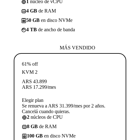
1
núcleo de vCPU
4 GB
de RAM
50 GB
en disco NVMe
4 TB
de ancho de banda
MÁS VENDIDO
61% off
KVM 2
ARS
43.899
ARS
17.299
/mes
Elegir plan
Se renueva a ARS 31.399/mes por 2 años.
Cancelá cuando quieras.
2
núcleos de CPU
8 GB
de RAM
100 GB
en disco NVMe