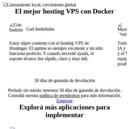
El mejor hosting VPS con Docker
Gad Iradufasha
Estoy súper contento con el hosting VPS de
Todo f
Hostinger. El uptime es siempre excelente y mi sitio
IA y e
funciona perfecto. Y cuando necesité ayuda, el
y el V
soporte técnico fue rápido, claro y muy útil.
equipo
posibl
30 días de garantía de devolución
Probalo sin miedo: tenemos 30 días de garantía de devolución.
Consultá nuestra
política de reembolsos
para más información.
Empezar
Explorá más aplicaciones para
implementar