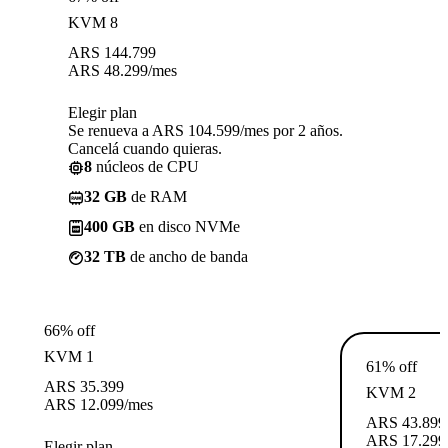
KVM 8
ARS
144.799
ARS
48.299
/mes
Elegir plan
Se renueva a ARS 104.599/mes por 2 años.
Cancelá cuando quieras.
8
núcleos de CPU
32 GB
de RAM
400 GB
en disco NVMe
32 TB
de ancho de banda
66% off
KVM 1
61% off
ARS
35.399
KVM 2
ARS
12.099
/mes
ARS
43.899
ARS
17.299
Elegir plan