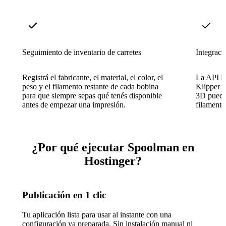
Seguimiento de inventario de carretes
Integrac
Registrá el fabricante, el material, el color, el
La API R
peso y el filamento restante de cada bobina
Klipper 
para que siempre sepas qué tenés disponible
3D pueda 
antes de empezar una impresión.
filamento
¿Por qué ejecutar Spoolman en
Hostinger?
Publicación en 1 clic
Tu aplicación lista para usar al instante con una
configuración ya preparada. Sin instalación manual ni