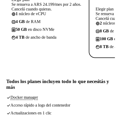
Se renueva a ARS 24.199/mes por 2 años.
Cancelá cuando quieras.
Elegir plan
1
núcleo de vCPU
Se renueva 
Cancelá cuan
4 GB
de RAM
2
núcleos
50 GB
en disco NVMe
8 GB
de 
4 TB
de ancho de banda
100 GB
e
8 TB
de a
Todos los planes incluyen
todo lo que necesitás
y
más
Docker manager
Acceso rápido a logs del contenedor
Actualizaciones en 1 clic