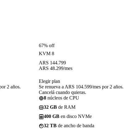
67% off
KVM 8
ARS
144.799
ARS
48.299
/mes
Elegir plan
or 2 años.
Se renueva a ARS 104.599/mes por 2 años.
Cancelá cuando quieras.
8
núcleos de CPU
32 GB
de RAM
400 GB
en disco NVMe
32 TB
de ancho de banda