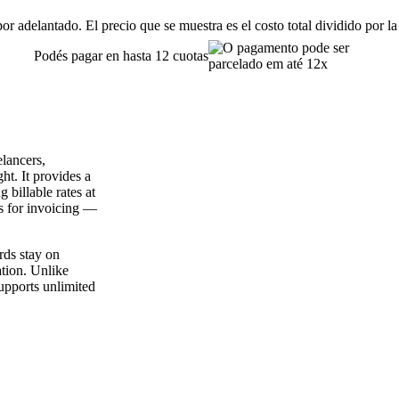
or adelantado. El precio que se muestra es el costo total dividido por la
Podés pagar en hasta 12 cuotas
elancers,
ht. It provides a
 billable rates at
ts for invoicing —
rds stay on
ation. Unlike
supports unlimited