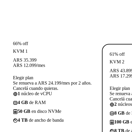
66% off
KVM 1
61% off
ARS
35.399
KVM 2
ARS
12.099
/mes
ARS
43.89
ARS
17.29
Elegir plan
Se renueva a ARS 24.199/mes por 2 años.
Cancelá cuando quieras.
Elegir plan
1
núcleo de vCPU
Se renueva 
Cancelá cua
4 GB
de RAM
2
núcleo
50 GB
en disco NVMe
8 GB
de
4 TB
de ancho de banda
100 GB
e
8 TB
de 