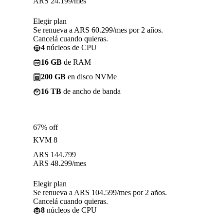
ARS
24.199
/mes
Elegir plan
Se renueva a ARS 60.299/mes por 2 años.
Cancelá cuando quieras.
4
núcleos de CPU
16 GB
de RAM
200 GB
en disco NVMe
16 TB
de ancho de banda
67% off
KVM 8
ARS
144.799
ARS
48.299
/mes
Elegir plan
Se renueva a ARS 104.599/mes por 2 años.
Cancelá cuando quieras.
8
núcleos de CPU