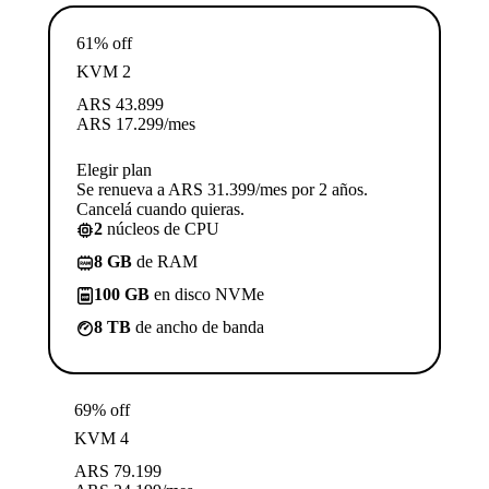
61% off
KVM 2
ARS
43.899
ARS
17.299
/mes
Elegir plan
Se renueva a ARS 31.399/mes por 2 años.
Cancelá cuando quieras.
2
núcleos de CPU
8 GB
de RAM
100 GB
en disco NVMe
8 TB
de ancho de banda
69% off
KVM 4
ARS
79.199