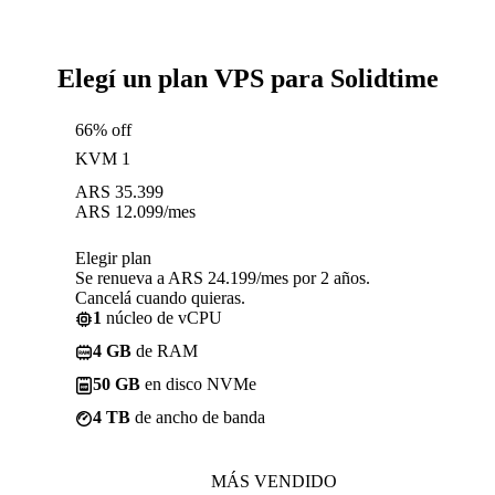
Elegí un plan VPS para Solidtime
66% off
KVM 1
ARS
35.399
ARS
12.099
/mes
Elegir plan
Se renueva a ARS 24.199/mes por 2 años.
Cancelá cuando quieras.
1
núcleo de vCPU
4 GB
de RAM
50 GB
en disco NVMe
4 TB
de ancho de banda
MÁS VENDIDO