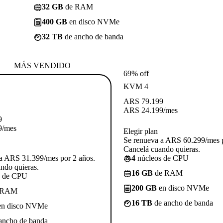
32 GB
de RAM
400 GB
en disco NVMe
32 TB
de ancho de banda
MÁS VENDIDO
69% off
KVM 4
ARS
79.199
ARS
24.199
/mes
9
9
/mes
Elegir plan
Se renueva a ARS 60.299/mes p
Cancelá cuando quieras.
a ARS 31.399/mes por 2 años.
4
núcleos de CPU
ndo quieras.
16 GB
de RAM
s de CPU
200 GB
en disco NVMe
 RAM
16 TB
de ancho de banda
n disco NVMe
ancho de banda