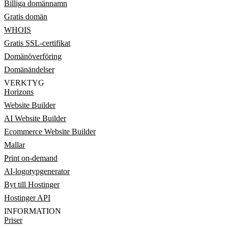
Billiga domännamn
Gratis domän
WHOIS
Gratis SSL-certifikat
Domänöverföring
Domänändelser
VERKTYG
Horizons
Website Builder
AI Website Builder
Ecommerce Website Builder
Mallar
Print on-demand
AI-logotypgenerator
Byt till Hostinger
Hostinger API
INFORMATION
Priser