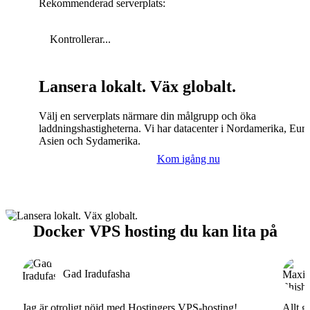
Rekommenderad serverplats:
Kontrollerar...
Lansera lokalt. Väx globalt.
Välj en serverplats närmare din målgrupp och öka
laddningshastigheterna. Vi har datacenter i Nordamerika, Eur
Asien och Sydamerika.
Kom igång nu
Docker VPS hosting du kan lita på
Gad Iradufasha
Jag är otroligt nöjd med Hostingers VPS-hosting!
Allt g