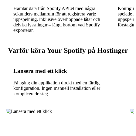
Hämtar data från Spotify API:et med några
Konfigure
sekunders mellanrum för att registrera varje
spelade i
uppspelning, inklusive överhoppade låtar och
uppspelni
delvisa lyssningar – långt bortom vad Spotify
förstagån
exporterar.
Varför köra Your Spotify på Hostinger
Lansera med ett klick
Få igång din applikation direkt med en färdig
konfiguration. Ingen manuell installation eller
komplicerade steg.