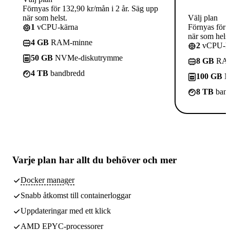
Förnyas för 132,90 kr/mån i 2 år. Säg upp
när som helst.
Välj plan
1
vCPU-kärna
Förnyas för 
när som helst
4 GB
RAM-minne
2
vCPU-kä
50 GB
NVMe-diskutrymme
8 GB
RAM
4 TB
bandbredd
100 GB
N
8 TB
band
Varje plan har
allt du behöver
och mer
Docker manager
Snabb åtkomst till containerloggar
Uppdateringar med ett klick
AMD EPYC-processorer