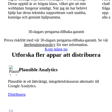
Deras upptid är av högsta klass, vilket gör att min
chatbo
webbplats fungerar smidigt. När jag än har behövt
fråga.
hjälp har deras tekniska supportteam varit snabba,
upp- o
kunniga och genuint hjälpsamma.
alla a
30-dagars pengarna-tillbaka-garanti
Prova riskfritt med vår 30-dagars pengarna-tillbaka-garanti. Se vår
återbetalningspolicy
för mer information.
Kom igång nu
Utforska fler appar att distribuera
Plausible Analytics
Plausible är ett lättviktigt, integritetsfokuserat alternativ till
Google Analytics.
Distribuera