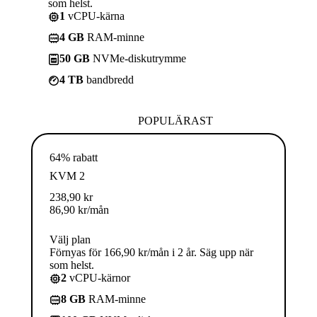
som helst.
1
vCPU-kärna
4 GB
RAM-minne
50 GB
NVMe-diskutrymme
4 TB
bandbredd
POPULÄRAST
64% rabatt
KVM 2
238,90
kr
86,90
kr
/mån
Välj plan
Förnyas för 166,90 kr/mån i 2 år. Säg upp när
som helst.
2
vCPU-kärnor
8 GB
RAM-minne