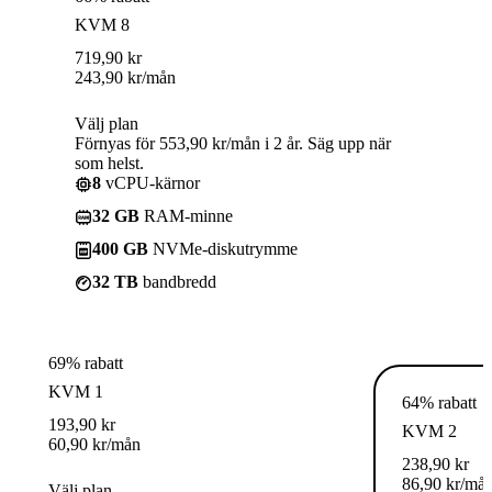
KVM 8
719,90
kr
243,90
kr
/mån
Välj plan
Förnyas för 553,90 kr/mån i 2 år. Säg upp när
som helst.
8
vCPU-kärnor
32 GB
RAM-minne
400 GB
NVMe-diskutrymme
32 TB
bandbredd
69% rabatt
KVM 1
64% rabatt
193,90
kr
KVM 2
60,90
kr
/mån
238,90
kr
86,90
kr
/må
Välj plan