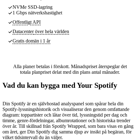
NVMe SSD-lagring
1 Gbps nätverkshastighet
Offentligt API
Datacenter
över hela världen
Gratis domän i 1 år
Alla planer betalas i förskott. Månadspriset återspeglar det
totala planpriset delat med din plans antal månader.
Vad du kan bygga med Your Spotify
Din Spotify är en självhostad analyspanel som spårar hela din
Spotify-lyssningshistorik och visualiserar den genom omfattande
diagram: toppartister och låtar över tid, lyssningstid per dag och
timme, genre-fördelningar, albumrotationer och historiska trender
över år. Till skillnad från Spotify Wrapped, som bara visas en gång
om året, ger Din Spotify dig samma djup av insikt på begäran, för
vilket tidsintervall du än väljer.