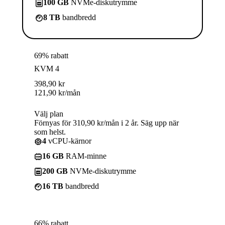
100 GB
NVMe-diskutrymme
8 TB
bandbredd
69% rabatt
KVM 4
398,90
kr
121,90
kr
/mån
Välj plan
Förnyas för 310,90 kr/mån i 2 år. Säg upp när
som helst.
4
vCPU-kärnor
16 GB
RAM-minne
200 GB
NVMe-diskutrymme
16 TB
bandbredd
66% rabatt