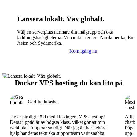
Lansera lokalt. Väx globalt.
Välj en serverplats närmare din målgrupp och öka
laddningshastigheterna. Vi har datacenter i Nordamerika, Eur
Asien och Sydamerika.
Kom igång nu
Docker VPS hosting du kan lita på
Gad Iradufasha
Jag är otroligt nöjd med Hostingers VPS-hosting!
Allt g
Deras upptid är av högsta klass, vilket gör att min
chatbo
webbplats fungerar smidigt. När jag än har behövt
fråga.
hjälp har deras tekniska supportteam varit snabba,
upp- o