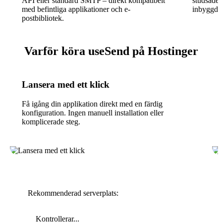
API eller standard SMTP – direkt kompatibelt
studsade 
med befintliga applikationer och e-
inbyggd a
postbibliotek.
Varför köra useSend på Hostinger
Lansera med ett klick
Få igång din applikation direkt med en färdig
konfiguration. Ingen manuell installation eller
komplicerade steg.
Rekommenderad serverplats:
Kontrollerar...