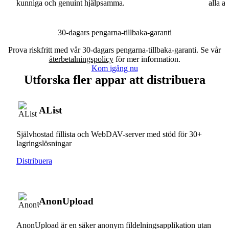
kunniga och genuint hjälpsamma.
alla a
30-dagars pengarna-tillbaka-garanti
Prova riskfritt med vår 30-dagars pengarna-tillbaka-garanti. Se vår
återbetalningspolicy
för mer information.
Kom igång nu
Utforska fler appar att distribuera
AList
Självhostad fillista och WebDAV-server med stöd för 30+
lagringslösningar
Distribuera
AnonUpload
AnonUpload är en säker anonym fildelningsapplikation utan