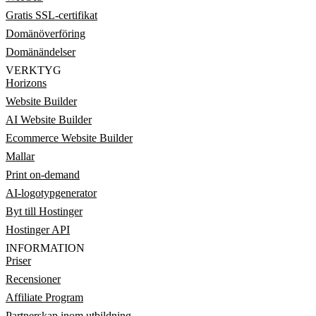
Gratis SSL-certifikat
Domänöverföring
Domänändelser
VERKTYG
Horizons
Website Builder
AI Website Builder
Ecommerce Website Builder
Mallar
Print on-demand
AI-logotypgenerator
Byt till Hostinger
Hostinger API
INFORMATION
Priser
Recensioner
Affiliate Program
Partnerskap inom utbildning