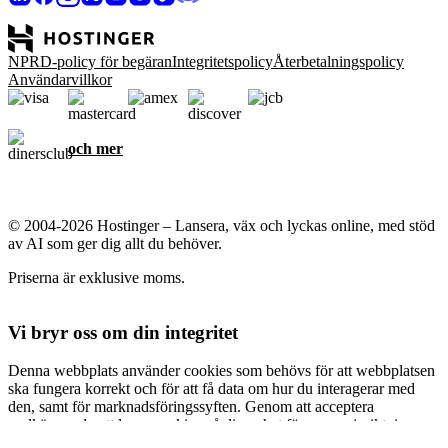
NPRD-policy för begäran
Integritetspolicy
Återbetalningspolicy
Användarvillkor
och mer
© 2004-2026 Hostinger – Lansera, väx och lyckas online, med stöd
av AI som ger dig allt du behöver.
Priserna är exklusive moms.
Vi bryr oss om din integritet
Denna webbplats använder cookies som behövs för att webbplatsen
ska fungera korrekt och för att få data om hur du interagerar med
den, samt för marknadsföringssyften. Genom att acceptera
godkänner du att lagra cookies på din enhet för annonsinriktning,
anpassning och analys enligt beskrivningen i vår
Cookiepolicy
.