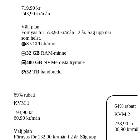
719,90
kr
243,90
kr
/mån
Välj plan
Förnyas för 553,90 kr/mån i 2 år. Säg upp när
som helst.
8
vCPU-kärnor
32 GB
RAM-minne
400 GB
NVMe-diskutrymme
32 TB
bandbredd
69% rabatt
KVM 1
64% rabatt
193,90
kr
KVM 2
60,90
kr
/mån
238,90
kr
86,90
kr
/må
Välj plan
Förnyas för 132,90 kr/mån i 2 år. Säg upp