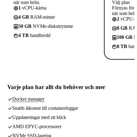
när som helst.
Välj plan
1
vCPU-kärna
Förnyas för 
när som helst
4 GB
RAM-minne
2
vCPU-kä
50 GB
NVMe-diskutrymme
8 GB
RAM
4 TB
bandbredd
100 GB
N
8 TB
band
Varje plan har
allt du behöver
och mer
Docker manager
Snabb åtkomst till containerloggar
Uppdateringar med ett klick
AMD EPYC-processorer
NVMe SSD-lagring