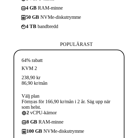
4 GB
RAM-minne
50 GB
NVMe-diskutrymme
4 TB
bandbredd
POPULÄRAST
64% rabatt
KVM 2
238,90
kr
86,90
kr
/mån
Välj plan
Förnyas för 166,90 kr/mån i 2 år. Säg upp när
som helst.
2
vCPU-kärnor
8 GB
RAM-minne
100 GB
NVMe-diskutrymme