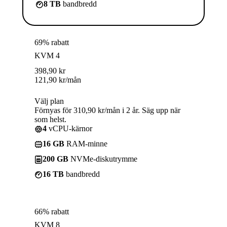
8 TB
bandbredd
69% rabatt
KVM 4
398,90
kr
121,90
kr
/mån
Välj plan
Förnyas för 310,90 kr/mån i 2 år. Säg upp när
som helst.
4
vCPU-kärnor
16 GB
RAM-minne
200 GB
NVMe-diskutrymme
16 TB
bandbredd
66% rabatt
KVM 8