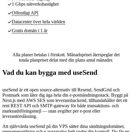
1 Gbps nätverkshastighet
Offentligt API
Datacenter
över hela världen
Gratis domän i 1 år
Alla planer betalas i förskott. Månadspriset återspeglar det
totala planpriset delat med din plans antal månader.
Vad du kan bygga med useSend
useSend är ett open source-alternativ till Resend, SendGrid och
Postmark som låter dig äga hela din e-postsändningsstack. Byggt på
Next.js med AWS SES som leveransbackend, tillhandahåller det ett
rent REST API och SMTP-gateway för både transaktions- och
marknadsföringsmejl — utan avgifter per e-post eller
leverantörslåsning.
Att självvärda useSend på din VPS sätter dina sändningsdomäner,
prenumerantlistor och e-postanalys helt under din kontroll. Du får en