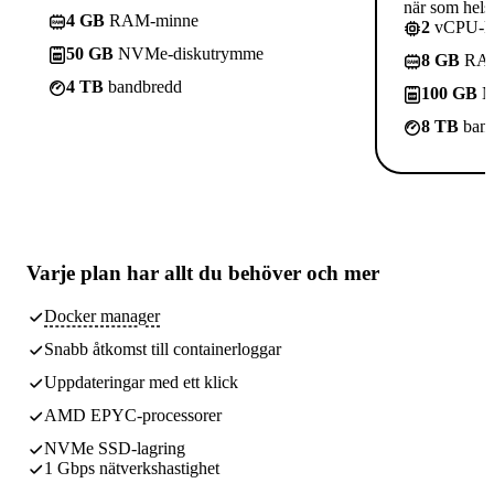
när som helst
4 GB
RAM-minne
2
vCPU-kä
50 GB
NVMe-diskutrymme
8 GB
RAM
4 TB
bandbredd
100 GB
N
8 TB
band
Varje plan har
allt du behöver
och mer
Docker manager
Snabb åtkomst till containerloggar
Uppdateringar med ett klick
AMD EPYC-processorer
NVMe SSD-lagring
1 Gbps nätverkshastighet