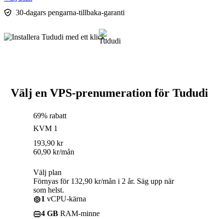
30-dagars pengarna-tillbaka-garanti
Välj en VPS-prenumeration för Tududi
69% rabatt
KVM 1
193,90
kr
60,90
kr
/mån
Välj plan
Förnyas för 132,90 kr/mån i 2 år. Säg upp när
som helst.
1
vCPU-kärna
4 GB
RAM-minne