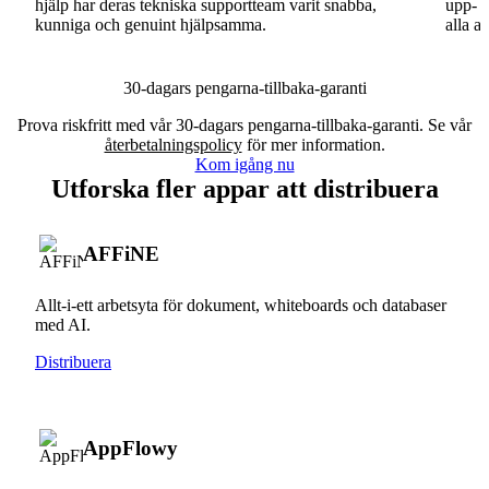
hjälp har deras tekniska supportteam varit snabba,
upp- o
kunniga och genuint hjälpsamma.
alla a
30-dagars pengarna-tillbaka-garanti
Prova riskfritt med vår 30-dagars pengarna-tillbaka-garanti. Se vår
återbetalningspolicy
för mer information.
Kom igång nu
Utforska fler appar att distribuera
AFFiNE
Allt-i-ett arbetsyta för dokument, whiteboards och databaser
med AI.
Distribuera
AppFlowy