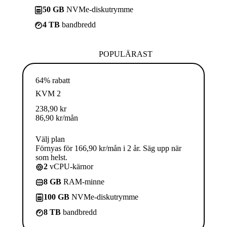
50 GB
NVMe-diskutrymme
4 TB
bandbredd
POPULÄRAST
64% rabatt
KVM 2
238,90
kr
86,90
kr
/mån
Välj plan
Förnyas för 166,90 kr/mån i 2 år. Säg upp när
som helst.
2
vCPU-kärnor
8 GB
RAM-minne
100 GB
NVMe-diskutrymme
8 TB
bandbredd