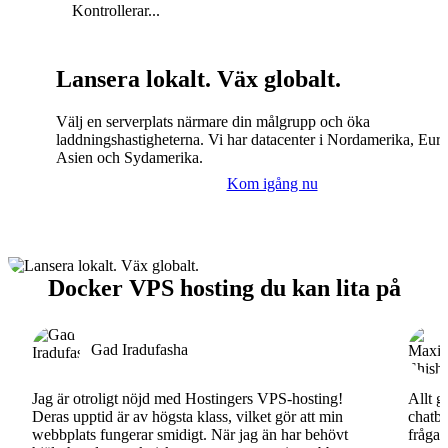
Kontrollerar...
Lansera lokalt. Väx globalt.
Välj en serverplats närmare din målgrupp och öka
laddningshastigheterna. Vi har datacenter i Nordamerika, Eur
Asien och Sydamerika.
Kom igång nu
Docker VPS hosting du kan lita på
Gad Iradufasha
Jag är otroligt nöjd med Hostingers VPS-hosting!
Allt g
Deras upptid är av högsta klass, vilket gör att min
chatbo
webbplats fungerar smidigt. När jag än har behövt
fråga.