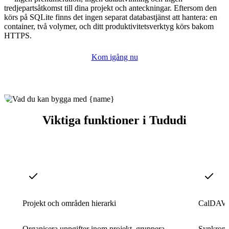
tredjepartsåtkomst till dina projekt och anteckningar. Eftersom den
körs på SQLite finns det ingen separat databastjänst att hantera: en
container, två volymer, och ditt produktivitetsverktyg körs bakom
HTTPS.
Kom igång nu
Viktiga funktioner i Tududi
Projekt och områden hierarki
CalDAV-s
Organisera uppgifter inom projekt, gruppera
Synkronis