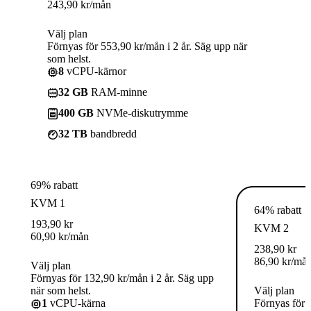
243,90
kr
/mån
Välj plan
Förnyas för 553,90 kr/mån i 2 år. Säg upp när
som helst.
8
vCPU-kärnor
32 GB
RAM-minne
400 GB
NVMe-diskutrymme
32 TB
bandbredd
69% rabatt
KVM 1
64% rabatt
193,90
kr
KVM 2
60,90
kr
/mån
238,90
kr
86,90
kr
/må
Välj plan
Förnyas för 132,90 kr/mån i 2 år. Säg upp
när som helst.
Välj plan
1
vCPU-kärna
Förnyas för 