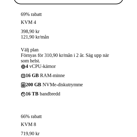
69% rabatt
KVM 4
398,90
kr
121,90
kr
/mån
Välj plan
Förnyas för 310,90 kr/mån i 2 år. Säg upp när
som helst.
4
vCPU-kärnor
16 GB
RAM-minne
200 GB
NVMe-diskutrymme
16 TB
bandbredd
66% rabatt
KVM 8
719,90
kr