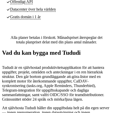
Offentligt API
Datacenter
över hela världen
Gratis domän i 1 år
Alla planer betalas i förskott. Månadspriset återspeglar det
totala planpriset delat med din plans antal månader.
Vad du kan bygga med Tududi
Tududi är en självhostad produktivitetsapplikation för att hantera
uppgifter, projekt, områden och anteckningar i en ren hierarkisk
struktur. Den går bortom grundläggande att-göra-listor med en
komplett motor för återkommande uppgifter, CalDAV-
synkronisering (tasks.org, Apple Reminders, Thunderbird),
Telegram-integration för uppgiftsskapande och dagliga
sammanfattningar, samt valfri OIDC/SSO för teamdistributioner.
Gränssnittet stöder 24 språk och mörka/ljusa lägen.
Att självhosta Tududi håller din uppgiftsdata helt på din egen server
— ingen prenumeration, ingen datautvinning och ingen