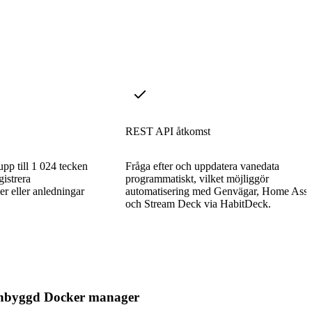
REST API åtkomst
upp till 1 024 tecken
Fråga efter och uppdatera vanedata
gistrera
programmatiskt, vilket möjliggör
r eller anledningar
automatisering med Genvägar, Home Assis
och Stream Deck via HabitDeck.
nbyggd Docker manager