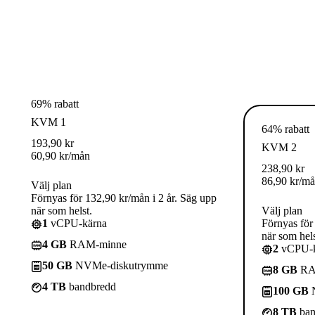
69% rabatt
KVM 1
64% rabatt
193,90
kr
KVM 2
60,90
kr
/mån
238,90
kr
86,90
kr
/m
Välj plan
Förnyas för 132,90 kr/mån i 2 år. Säg upp
när som helst.
Välj plan
1
vCPU-kärna
Förnyas för
när som hels
4 GB
RAM-minne
2
vCPU-k
50 GB
NVMe-diskutrymme
8 GB
RA
4 TB
bandbredd
100 GB
N
8 TB
ban