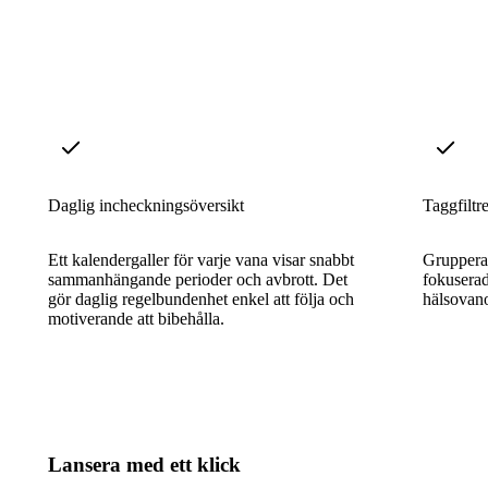
Daglig incheckningsöversikt
Taggfiltr
Ett kalendergaller för varje vana visar snabbt
Gruppera 
sammanhängande perioder och avbrott. Det
fokuserad
gör daglig regelbundenhet enkel att följa och
hälsovano
motiverande att bibehålla.
Lansera med ett klick