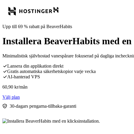
Upp till 69 % rabatt på BeaverHabits
Installera BeaverHabits med en k
Minimalistisk självhostad vanespårare fokuserad på dagliga inchecknin
Lansera din applikation direkt
Gratis automatiska säkerhetskopior varje vecka
AI-hanterad VPS
60,90
kr
/mån
Välj plan
30-dagars pengarna-tillbaka-garanti