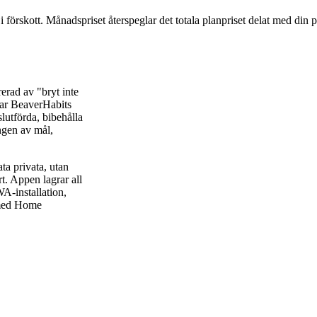
 i förskott. Månadspriset återspeglar det totala planpriset delat med din 
erad av "bryt inte
rar BeaverHabits
lutförda, bibehålla
ngen av mål,
ta privata, utan
t. Appen lagrar all
A-installation,
r med Home