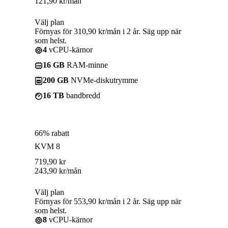
121,90
kr
/mån
Välj plan
Förnyas för 310,90 kr/mån i 2 år. Säg upp när
som helst.
4
vCPU-kärnor
16 GB
RAM-minne
200 GB
NVMe-diskutrymme
16 TB
bandbredd
66% rabatt
KVM 8
719,90
kr
243,90
kr
/mån
Välj plan
Förnyas för 553,90 kr/mån i 2 år. Säg upp när
som helst.
8
vCPU-kärnor