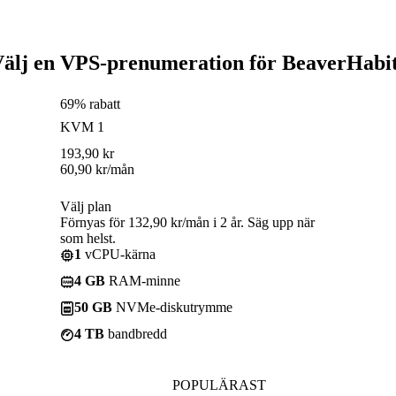
älj en VPS-prenumeration för BeaverHabi
69% rabatt
KVM 1
193,90
kr
60,90
kr
/mån
Välj plan
Förnyas för 132,90 kr/mån i 2 år. Säg upp när
som helst.
1
vCPU-kärna
4 GB
RAM-minne
50 GB
NVMe-diskutrymme
4 TB
bandbredd
POPULÄRAST