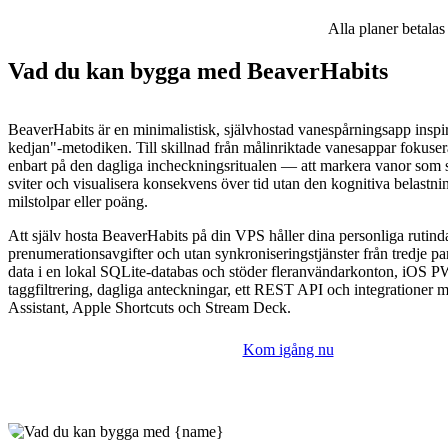
Alla planer betalas
Vad du kan bygga med BeaverHabits
BeaverHabits är en minimalistisk, självhostad vanespårningsapp inspir
kedjan"-metodiken. Till skillnad från målinriktade vanesappar fokuse
enbart på den dagliga incheckningsritualen — att markera vanor som s
sviter och visualisera konsekvens över tid utan den kognitiva belastni
milstolpar eller poäng.
Att själv hosta BeaverHabits på din VPS håller dina personliga rutinda
prenumerationsavgifter och utan synkroniseringstjänster från tredje par
data i en lokal SQLite-databas och stöder fleranvändarkonton, iOS PW
taggfiltrering, dagliga anteckningar, ett REST API och integratione
Assistant, Apple Shortcuts och Stream Deck.
Kom igång nu