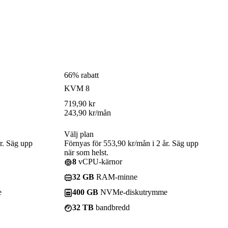
66% rabatt
KVM 8
719,90
kr
243,90
kr
/mån
Välj plan
r. Säg upp
Förnyas för 553,90 kr/mån i 2 år. Säg upp
när som helst.
8
vCPU-kärnor
32 GB
RAM-minne
e
400 GB
NVMe-diskutrymme
32 TB
bandbredd