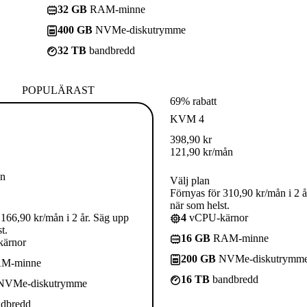
32 GB
RAM-minne
400 GB
NVMe-diskutrymme
32 TB
bandbredd
POPULÄRAST
69% rabatt
KVM 4
398,90
kr
121,90
kr
/mån
ån
Välj plan
Förnyas för 310,90 kr/mån i 2 å
när som helst.
 166,90 kr/mån i 2 år. Säg upp
4
vCPU-kärnor
t.
16 GB
RAM-minne
ärnor
200 GB
NVMe-diskutrymm
M-minne
16 TB
bandbredd
VMe-diskutrymme
dbredd