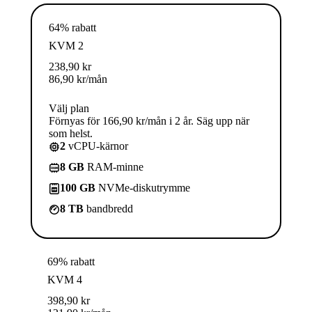
64% rabatt
KVM 2
238,90
kr
86,90
kr
/mån
Välj plan
Förnyas för 166,90 kr/mån i 2 år. Säg upp när
som helst.
2
vCPU-kärnor
8 GB
RAM-minne
100 GB
NVMe-diskutrymme
8 TB
bandbredd
69% rabatt
KVM 4
398,90
kr