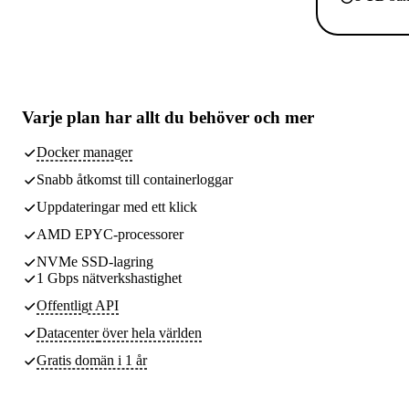
Varje plan har
allt du behöver
och mer
Docker manager
Snabb åtkomst till containerloggar
Uppdateringar med ett klick
AMD EPYC-processorer
NVMe SSD-lagring
1 Gbps nätverkshastighet
Offentligt API
Datacenter
över hela världen
Gratis domän i 1 år