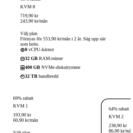
KVM 8
719,90
kr
243,90
kr
/mån
Välj plan
Förnyas för 553,90 kr/mån i 2 år. Säg upp när
som helst.
8
vCPU-kärnor
32 GB
RAM-minne
400 GB
NVMe-diskutrymme
32 TB
bandbredd
69% rabatt
KVM 1
64% rabatt
193,90
kr
KVM 2
60,90
kr
/mån
238,90
kr
86,90
kr
/må
Välj plan