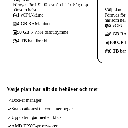
Förnyas för 132,90 kr/mån i 2 år. Säg upp
när som helst.
Välj plan
1
vCPU-kärna
Förnyas för 
när som helst
4 GB
RAM-minne
2
vCPU-kä
50 GB
NVMe-diskutrymme
8 GB
RAM
4 TB
bandbredd
100 GB
N
8 TB
band
Varje plan har
allt du behöver
och mer
Docker manager
Snabb åtkomst till containerloggar
Uppdateringar med ett klick
AMD EPYC-processorer