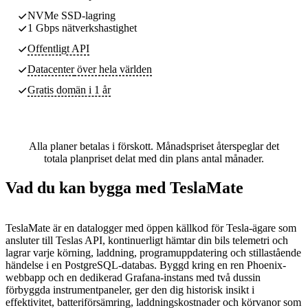
NVMe SSD-lagring
1 Gbps nätverkshastighet
Offentligt API
Datacenter
över hela världen
Gratis domän i 1 år
Alla planer betalas i förskott. Månadspriset återspeglar det
totala planpriset delat med din plans antal månader.
Vad du kan bygga med TeslaMate
TeslaMate är en datalogger med öppen källkod för Tesla-ägare som
ansluter till Teslas API, kontinuerligt hämtar din bils telemetri och
lagrar varje körning, laddning, programuppdatering och stillastående
händelse i en PostgreSQL-databas. Byggd kring en ren Phoenix-
webbapp och en dedikerad Grafana-instans med två dussin
förbyggda instrumentpaneler, ger den dig historisk insikt i
effektivitet, batteriförsämring, laddningskostnader och körvanor som