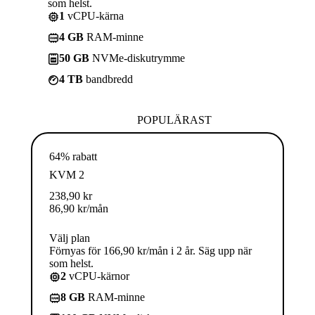
som helst.
1
vCPU-kärna
4 GB
RAM-minne
50 GB
NVMe-diskutrymme
4 TB
bandbredd
POPULÄRAST
64% rabatt
KVM 2
238,90
kr
86,90
kr
/mån
Välj plan
Förnyas för 166,90 kr/mån i 2 år. Säg upp när
som helst.
2
vCPU-kärnor
8 GB
RAM-minne