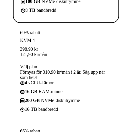
100 GB
NVMe-diskutrymme
8 TB
bandbredd
69% rabatt
KVM 4
398,90
kr
121,90
kr
/mån
Välj plan
Förnyas för 310,90 kr/mån i 2 år. Säg upp när
som helst.
4
vCPU-kärnor
16 GB
RAM-minne
200 GB
NVMe-diskutrymme
16 TB
bandbredd
66% rabatt