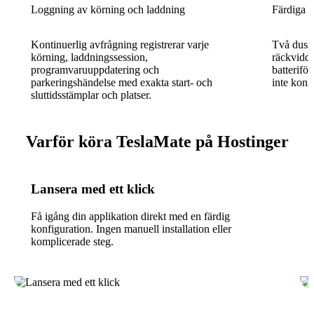
Loggning av körning och laddning
Färdiga G
Kontinuerlig avfrågning registrerar varje
Två dussi
körning, laddningssession,
räckvidd,
programvaruuppdatering och
batterifö
parkeringshändelse med exakta start- och
inte konf
sluttidsstämplar och platser.
Varför köra TeslaMate på Hostinger
Lansera med ett klick
Få igång din applikation direkt med en färdig
konfiguration. Ingen manuell installation eller
komplicerade steg.