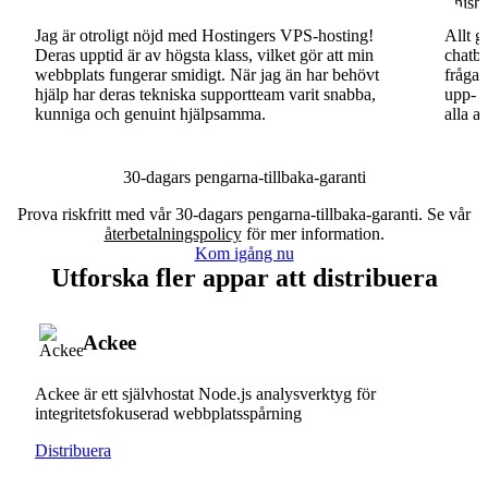
Jag är otroligt nöjd med Hostingers VPS-hosting!
Allt g
Deras upptid är av högsta klass, vilket gör att min
chatbo
webbplats fungerar smidigt. När jag än har behövt
fråga.
hjälp har deras tekniska supportteam varit snabba,
upp- o
kunniga och genuint hjälpsamma.
alla a
30-dagars pengarna-tillbaka-garanti
Prova riskfritt med vår 30-dagars pengarna-tillbaka-garanti. Se vår
återbetalningspolicy
för mer information.
Kom igång nu
Utforska fler appar att distribuera
Ackee
Ackee är ett självhostat Node.js analysverktyg för
integritetsfokuserad webbplatsspårning
Distribuera