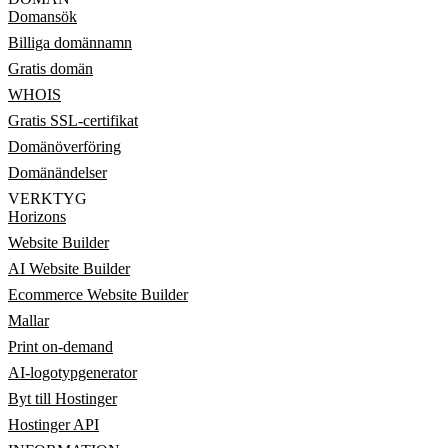
Domansök
Billiga domännamn
Gratis domän
WHOIS
Gratis SSL-certifikat
Domänöverföring
Domänändelser
VERKTYG
Horizons
Website Builder
AI Website Builder
Ecommerce Website Builder
Mallar
Print on-demand
AI-logotypgenerator
Byt till Hostinger
Hostinger API