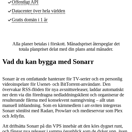
Offentligt API
Datacenter
över hela världen
Gratis domän i 1 år
Alla planer betalas i förskott. Månadspriset återspeglar det
totala planpriset delat med din plans antal månader.
Vad du kan bygga med Sonarr
Sonarr är en omfattande hanterare för TV-serier och en personlig
videoinspelare för Usenet- och BitTorrent-användare. Den
övervakar RSS-flöden för nya avsnittsreleaser, laddar automatiskt
ner dem via din föredragna nedladdningsklient och organiserar de
resulterande filerna med konsekvent namngivning – allt utan
manuell inblandning. Som en kärnmedlem i arr-sviten integreras
Sonarr sömlöst med Radarr, Prowlarr och medieservrar som Plex
och Jellyfin.
Att driftsätta Sonarr på din VPS innebär att den körs dygnet runt,
och fångar nya releaser i samma ögonblick som de dyker upp, även