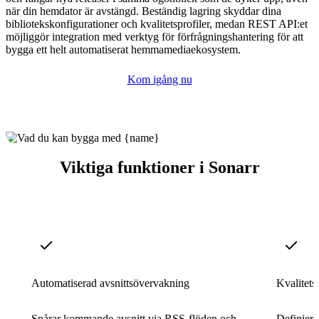
när din hemdator är avstängd. Beständig lagring skyddar dina
bibliotekskonfigurationer och kvalitetsprofiler, medan REST API:et
möjliggör integration med verktyg för förfrågningshantering för att
bygga ett helt automatiserat hemmamediaekosystem.
Kom igång nu
Viktiga funktioner i Sonarr
Automatiserad avsnittsövervakning
Kvalitets
Spårar kommande avsnitt via RSS-flöden och
Definiera