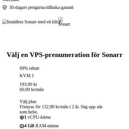
30-dagars pengarna-tillbaka-garanti
Välj en VPS-prenumeration för Sonarr
69% rabatt
KVM 1
193,90
kr
60,90
kr
/mån
Välj plan
Förnyas för 132,90 kr/mån i 2 år. Säg upp när
som helst.
1
vCPU-kärna
4 GB
RAM-minne