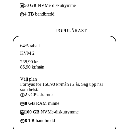
50 GB
NVMe-diskutrymme
4 TB
bandbredd
POPULÄRAST
64% rabatt
KVM 2
238,90
kr
86,90
kr
/mån
Välj plan
Förnyas för 166,90 kr/mån i 2 år. Säg upp när
som helst.
2
vCPU-kärnor
8 GB
RAM-minne
100 GB
NVMe-diskutrymme
8 TB
bandbredd