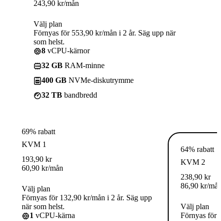
243,90
kr
/mån
Välj plan
Förnyas för 553,90 kr/mån i 2 år. Säg upp när
som helst.
8
vCPU-kärnor
32 GB
RAM-minne
400 GB
NVMe-diskutrymme
32 TB
bandbredd
69% rabatt
KVM 1
64% rabatt
193,90
kr
KVM 2
60,90
kr
/mån
238,90
kr
86,90
kr
/må
Välj plan
Förnyas för 132,90 kr/mån i 2 år. Säg upp
när som helst.
Välj plan
1
vCPU-kärna
Förnyas för 