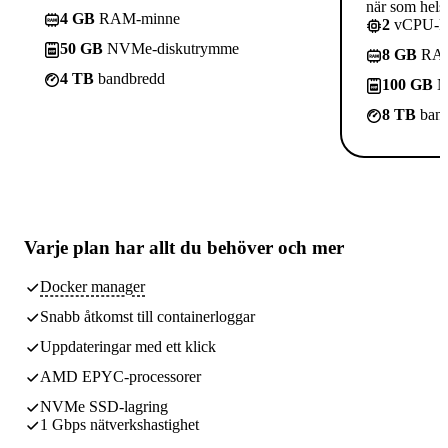
när som helst
4 GB
RAM-minne
2
vCPU-kä
50 GB
NVMe-diskutrymme
8 GB
RAM
4 TB
bandbredd
100 GB
N
8 TB
band
Varje plan har
allt du behöver
och mer
Docker manager
Snabb åtkomst till containerloggar
Uppdateringar med ett klick
AMD EPYC-processorer
NVMe SSD-lagring
1 Gbps nätverkshastighet