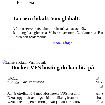
Kontrollerar...
Lansera lokalt. Väx globalt.
Välj en serverplats närmare din målgrupp och öka
laddningshastigheterna. Vi har datacenter i Nordamerika, Eur
Asien och Sydamerika.
Kom igång nu
Docker VPS hosting du kan lita på
Gad Iradufasha
Jag är otroligt nöjd med Hostingers VPS-hosting!
Allt g
Deras upptid är av högsta klass, vilket gör att min
chatbo
webbplats fungerar smidigt. När jag än har behövt
fråga.