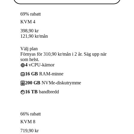
69% rabatt
KVM 4
398,90
kr
121,90
kr
/mån
Välj plan
Förnyas för 310,90 kr/mån i 2 år. Säg upp när
som helst.
4
vCPU-kärnor
16 GB
RAM-minne
200 GB
NVMe-diskutrymme
16 TB
bandbredd
66% rabatt
KVM 8
719,90
kr