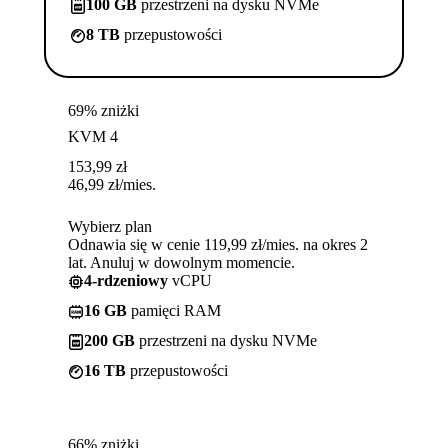
100 GB
przestrzeni na dysku NVMe
8 TB
przepustowości
69% zniżki
KVM 4
153,99
zł
46,99
zł
/mies.
Wybierz plan
Odnawia się w cenie 119,99 zł/mies. na okres 2
lat. Anuluj w dowolnym momencie.
4-rdzeniowy
vCPU
16 GB
pamięci RAM
200 GB
przestrzeni na dysku NVMe
16 TB
przepustowości
66% zniżki