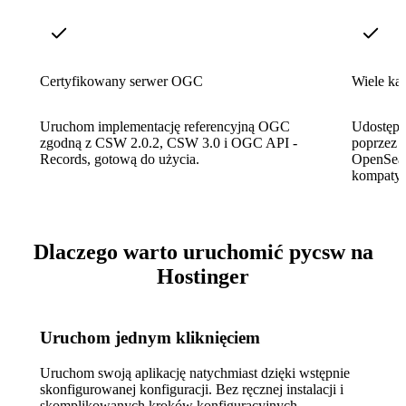
Certyfikowany serwer OGC
Wiele ka
Uruchom implementację referencyjną OGC
Udostępn
zgodną z CSW 2.0.2, CSW 3.0 i OGC API -
poprzez 
Records, gotową do użycia.
OpenSear
kompatybi
Dlaczego warto uruchomić pycsw na
Hostinger
Uruchom jednym kliknięciem
Uruchom swoją aplikację natychmiast dzięki wstępnie
skonfigurowanej konfiguracji. Bez ręcznej instalacji i
skomplikowanych kroków konfiguracyjnych.