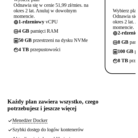
Odnawia się w cenie 51,99 zł/mies. na
okres 2 lat. Anuluj w dowolnym
Wybierz pla
momencie.
Odnawia się 
1-rdzeniowy
vCPU
okres 2 lat.
momencie.
4 GB
pamięci RAM
2-rdzeni
50 GB
przestrzeni na dysku NVMe
8 GB
pam
4 TB
przepustowości
100 GB
pr
8 TB
prze
Każdy plan zawiera
wszystko, czego
potrzebujesz
i jeszcze więcej
Menedżer Docker
Szybki dostęp do logów kontenerów