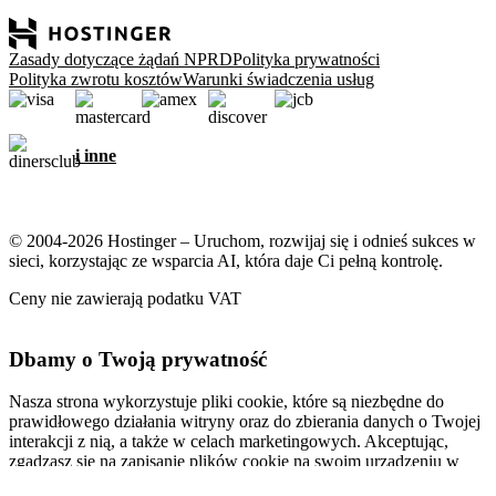
Zasady dotyczące żądań NPRD
Polityka prywatności
Polityka zwrotu kosztów
Warunki świadczenia usług
i inne
© 2004-2026 Hostinger – Uruchom, rozwijaj się i odnieś sukces w
sieci, korzystając ze wsparcia AI, która daje Ci pełną kontrolę.
Ceny nie zawierają podatku VAT
Dbamy o Twoją prywatność
Nasza strona wykorzystuje pliki cookie, które są niezbędne do
prawidłowego działania witryny oraz do zbierania danych o Twojej
interakcji z nią, a także w celach marketingowych. Akceptując,
zgadzasz się na zapisanie plików cookie na swoim urządzeniu w
celu wyświetlania spersonalizowanych reklam, personalizacji i