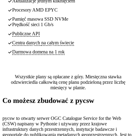
Aktualizacje jednym kliknięciem
Procesory AMD EPYC
Pamięć masowa SSD NVMe
Prędkość sieci 1 Gb/s
Publiczne API
Centra danych
na całym świecie
Darmowa domena na 1 rok
Wszystkie plany są opłacane z góry. Miesięczna stawka
odzwierciedla całkowitą cenę planu podzieloną przez liczbę
miesięcy w planie.
Co możesz zbudować z pycsw
pycsw to otwarty serwer OGC Catalogue Service for the Web
(CSW) napisany w Pythonie i używany przez krajowe
infrastruktury danych przestrzennych, instytucje badawcze i
geoportale do publikowania metadanych geoprzestrzennych. Jest to