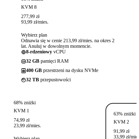
KVM 8
277,99
zł
93,99
zł
/mies.
Wybierz plan
Odnawia się w cenie 213,99 zł/mies. na okres 2
lat. Anuluj w dowolnym momencie.
8-rdzeniowy
vCPU
32 GB
pamięci RAM
400 GB
przestrzeni na dysku NVMe
32 TB
przepustowości
68% zniżki
KVM 1
63% zniżki
74,99
zł
KVM 2
23,99
zł
/mies.
91,99
zł
33,99
zł
/mies
Wybierz plan