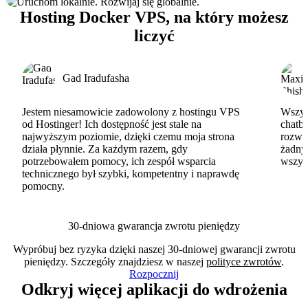
Hosting Docker VPS, na który możesz
liczyć
Gad Iradufasha
Jestem niesamowicie zadowolony z hostingu VPS
Wszyst
od Hostinger! Ich dostępność jest stale na
chatbo
najwyższym poziomie, dzięki czemu moja strona
rozwi
działa płynnie. Za każdym razem, gdy
żadny
potrzebowałem pomocy, ich zespół wsparcia
wszys
technicznego był szybki, kompetentny i naprawdę
pomocny.
30-dniowa gwarancja zwrotu pieniędzy
Wypróbuj bez ryzyka dzięki naszej 30-dniowej gwarancji zwrotu
pieniędzy. Szczegóły znajdziesz w naszej
polityce zwrotów
.
Rozpocznij
Odkryj więcej aplikacji do wdrożenia