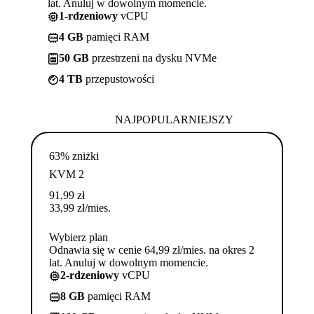
lat. Anuluj w dowolnym momencie.
1-rdzeniowy
vCPU
4 GB
pamięci RAM
50 GB
przestrzeni na dysku NVMe
4 TB
przepustowości
NAJPOPULARNIEJSZY
63% zniżki
KVM 2
91,99
zł
33,99
zł
/mies.
Wybierz plan
Odnawia się w cenie 64,99 zł/mies. na okres 2
lat. Anuluj w dowolnym momencie.
2-rdzeniowy
vCPU
8 GB
pamięci RAM