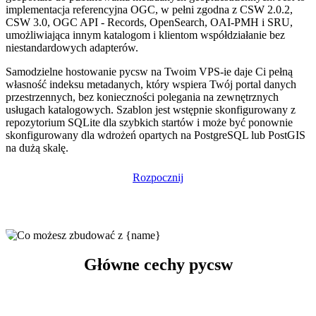
implementacja referencyjna OGC, w pełni zgodna z CSW 2.0.2,
CSW 3.0, OGC API - Records, OpenSearch, OAI-PMH i SRU,
umożliwiająca innym katalogom i klientom współdziałanie bez
niestandardowych adapterów.
Samodzielne hostowanie pycsw na Twoim VPS-ie daje Ci pełną
własność indeksu metadanych, który wspiera Twój portal danych
przestrzennych, bez konieczności polegania na zewnętrznych
usługach katalogowych. Szablon jest wstępnie skonfigurowany z
repozytorium SQLite dla szybkich startów i może być ponownie
skonfigurowany dla wdrożeń opartych na PostgreSQL lub PostGIS
na dużą skalę.
Rozpocznij
Główne cechy pycsw