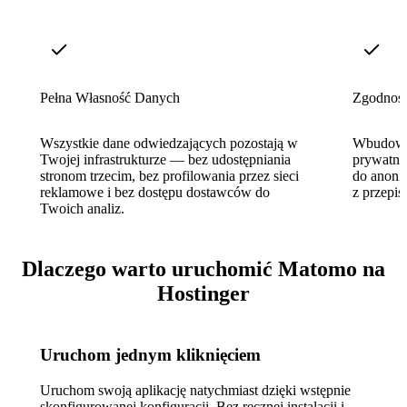
Pełna Własność Danych
Zgodnoś
Wszystkie dane odwiedzających pozostają w
Wbudowa
Twojej infrastrukturze — bez udostępniania
prywatnoś
stronom trzecim, bez profilowania przez sieci
do anoni
reklamowe i bez dostępu dostawców do
z przepis
Twoich analiz.
Dlaczego warto uruchomić Matomo na
Hostinger
Uruchom jednym kliknięciem
Uruchom swoją aplikację natychmiast dzięki wstępnie
skonfigurowanej konfiguracji. Bez ręcznej instalacji i