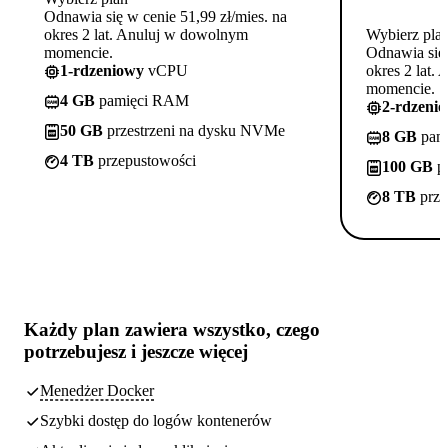
Odnawia się w cenie 51,99 zł/mies. na
okres 2 lat. Anuluj w dowolnym
Wybierz pla
momencie.
Odnawia się 
1-rdzeniowy
vCPU
okres 2 lat.
momencie.
4 GB
pamięci RAM
2-rdzeni
50 GB
przestrzeni na dysku NVMe
8 GB
pam
4 TB
przepustowości
100 GB
pr
8 TB
prze
Każdy plan zawiera
wszystko, czego
potrzebujesz
i jeszcze więcej
Menedżer Docker
Szybki dostęp do logów kontenerów