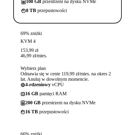
100 GB
przestrzeni na dysku NVMe
8 TB
przepustowości
69% zniżki
KVM 4
153,99
zł
46,99
zł
/mies.
Wybierz plan
Odnawia się w cenie 119,99 zł/mies. na okres 2
lat. Anuluj w dowolnym momencie.
4-rdzeniowy
vCPU
16 GB
pamięci RAM
200 GB
przestrzeni na dysku NVMe
16 TB
przepustowości
66% zniżki