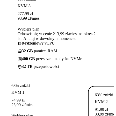
KVM 8
277,99
zł
93,99
zł
/mies.
Wybierz plan
Odnawia się w cenie 213,99 zł/mies. na okres 2
lat. Anuluj w dowolnym momencie.
8-rdzeniowy
vCPU
32 GB
pamięci RAM
400 GB
przestrzeni na dysku NVMe
32 TB
przepustowości
68% zniżki
KVM 1
63% zniżki
74,99
zł
KVM 2
23,99
zł
/mies.
91,99
zł
33,99
zł
/mies
Wybierz plan