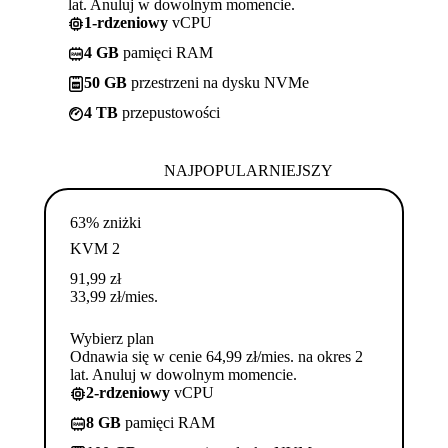
lat. Anuluj w dowolnym momencie.
1-rdzeniowy
vCPU
4 GB
pamięci RAM
50 GB
przestrzeni na dysku NVMe
4 TB
przepustowości
NAJPOPULARNIEJSZY
63% zniżki
KVM 2
91,99
zł
33,99
zł
/mies.
Wybierz plan
Odnawia się w cenie 64,99 zł/mies. na okres 2
lat. Anuluj w dowolnym momencie.
2-rdzeniowy
vCPU
8 GB
pamięci RAM