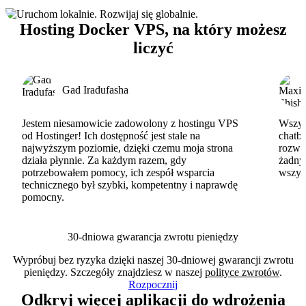
Hosting Docker VPS, na który możesz
liczyć
Gad Iradufasha
Jestem niesamowicie zadowolony z hostingu VPS
Wszyst
od Hostinger! Ich dostępność jest stale na
chatbo
najwyższym poziomie, dzięki czemu moja strona
rozwi
działa płynnie. Za każdym razem, gdy
żadny
potrzebowałem pomocy, ich zespół wsparcia
wszys
technicznego był szybki, kompetentny i naprawdę
pomocny.
30-dniowa gwarancja zwrotu pieniędzy
Wypróbuj bez ryzyka dzięki naszej 30-dniowej gwarancji zwrotu
pieniędzy. Szczegóły znajdziesz w naszej
polityce zwrotów
.
Rozpocznij
Odkryj więcej aplikacji do wdrożenia