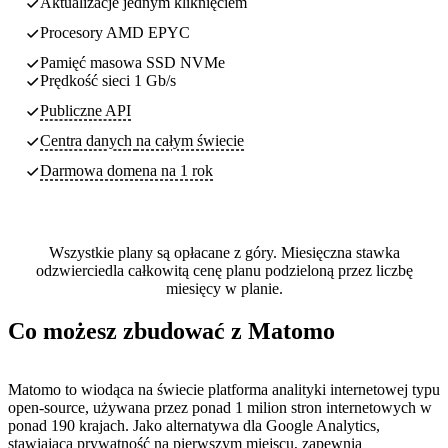
Aktualizacje jednym kliknięciem
Procesory AMD EPYC
Pamięć masowa SSD NVMe
Prędkość sieci 1 Gb/s
Publiczne API
Centra danych
na całym świecie
Darmowa domena na 1 rok
Wszystkie plany są opłacane z góry. Miesięczna stawka
odzwierciedla całkowitą cenę planu podzieloną przez liczbę
miesięcy w planie.
Co możesz zbudować z Matomo
Matomo to wiodąca na świecie platforma analityki internetowej typu
open-source, używana przez ponad 1 milion stron internetowych w
ponad 190 krajach. Jako alternatywa dla Google Analytics,
stawiająca prywatność na pierwszym miejscu, zapewnia