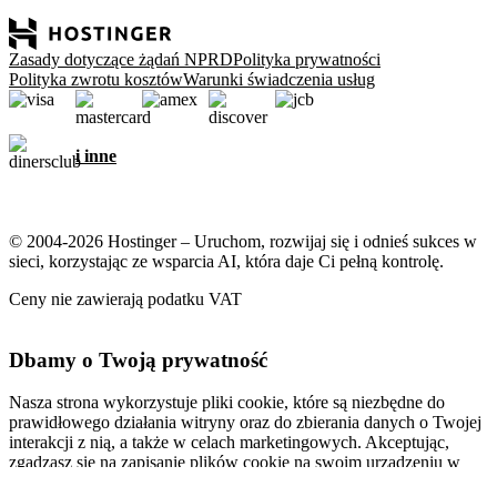
Zasady dotyczące żądań NPRD
Polityka prywatności
Polityka zwrotu kosztów
Warunki świadczenia usług
i inne
© 2004-2026 Hostinger – Uruchom, rozwijaj się i odnieś sukces w
sieci, korzystając ze wsparcia AI, która daje Ci pełną kontrolę.
Ceny nie zawierają podatku VAT
Dbamy o Twoją prywatność
Nasza strona wykorzystuje pliki cookie, które są niezbędne do
prawidłowego działania witryny oraz do zbierania danych o Twojej
interakcji z nią, a także w celach marketingowych. Akceptując,
zgadzasz się na zapisanie plików cookie na swoim urządzeniu w
celu wyświetlania spersonalizowanych reklam, personalizacji i