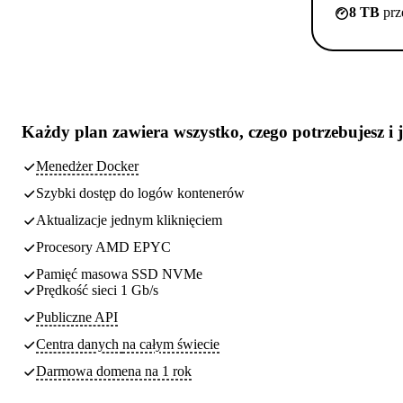
8 TB
prz
Każdy plan zawiera
wszystko, czego potrzebujesz
i 
Menedżer Docker
Szybki dostęp do logów kontenerów
Aktualizacje jednym kliknięciem
Procesory AMD EPYC
Pamięć masowa SSD NVMe
Prędkość sieci 1 Gb/s
Publiczne API
Centra danych
na całym świecie
Darmowa domena na 1 rok