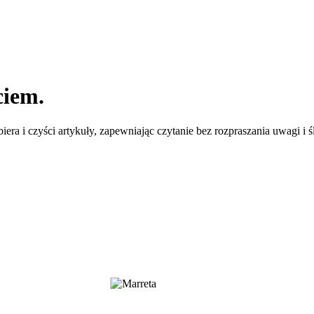
ciem.
era i czyści artykuły, zapewniając czytanie bez rozpraszania uwagi i ś