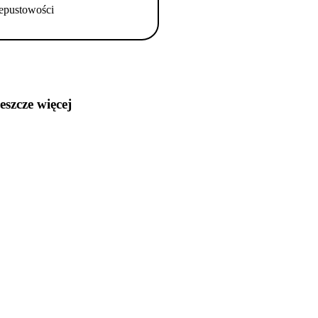
epustowości
jeszcze więcej