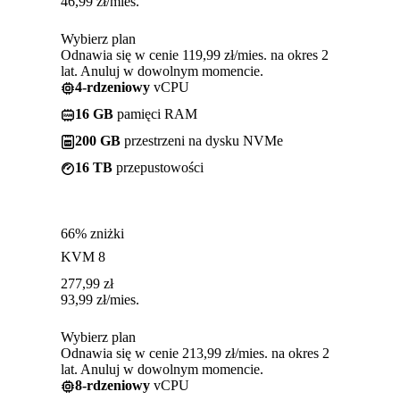
46,99
zł
/mies.
Wybierz plan
Odnawia się w cenie 119,99 zł/mies. na okres 2
lat. Anuluj w dowolnym momencie.
4-rdzeniowy
vCPU
16 GB
pamięci RAM
200 GB
przestrzeni na dysku NVMe
16 TB
przepustowości
66% zniżki
KVM 8
277,99
zł
93,99
zł
/mies.
Wybierz plan
Odnawia się w cenie 213,99 zł/mies. na okres 2
lat. Anuluj w dowolnym momencie.
8-rdzeniowy
vCPU