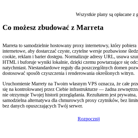
Wszystkie plany są opłacane z g
Co możesz zbudować z Marreta
Marreta to samodzielnie hostowany proxy internetowy, który pobiera 
internetowe, aby dostarczać czyste, czytelne wersje pozbawione śled
cookie, reklam i barier dostępu. Normalizuje adresy URL, usuwa szu
HTML i buforuje wyniki lokalnie, dzięki czemu powtarzające się odc
natychmiast. Niestandardowe reguły dla poszczególnych domen pozw
dostosować sposób czyszczenia i renderowania określonych witryn.
Uruchomienie Marrety na Twoim własnym VPS oznacza, że całe prz
się na kontrolowanej przez Ciebie infrastrukturze — żadna zewnętrzn
nie otrzymuje Twojej historii przeglądania. Rezultatem jest prywatna,
samodzielna alternatywa dla chmurowych proxy czytników, bez limi
bez danych opuszczających Twój serwer.
Rozpocznij