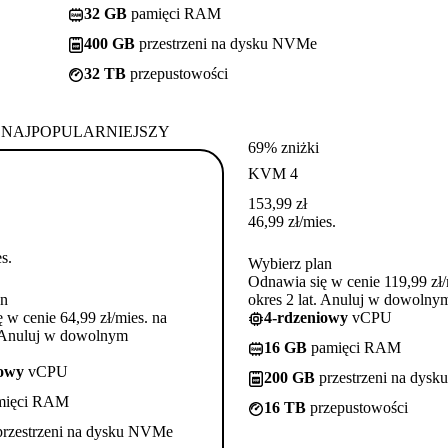
32 GB
pamięci RAM
400 GB
przestrzeni na dysku NVMe
32 TB
przepustowości
NAJPOPULARNIEJSZY
69% zniżki
KVM 4
153,99
zł
46,99
zł
/mies.
s.
Wybierz plan
Odnawia się w cenie 119,99 zł/
an
okres 2 lat. Anuluj w dowoln
 w cenie 64,99 zł/mies. na
4-rdzeniowy
vCPU
. Anuluj w dowolnym
16 GB
pamięci RAM
iowy
vCPU
200 GB
przestrzeni na dys
mięci RAM
16 TB
przepustowości
rzestrzeni na dysku NVMe