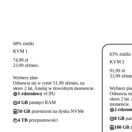
68% zniżki
KVM 1
63% zniżki
74,99
zł
KVM 2
23,99
zł
/mies.
91,99
zł
33,99
zł
/mie
Wybierz plan
Odnawia się w cenie 51,99 zł/mies. na
okres 2 lat. Anuluj w dowolnym momencie.
Wybierz pl
1-rdzeniowy
vCPU
Odnawia się
okres 2 lat
4 GB
pamięci RAM
momencie.
2-rdzen
50 GB
przestrzeni na dysku NVMe
8 GB
pa
4 TB
przepustowości
100 GB
p