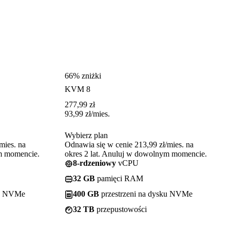
66% zniżki
KVM 8
277,99
zł
93,99
zł
/mies.
Wybierz plan
mies. na
Odnawia się w cenie 213,99 zł/mies. na
ym momencie.
okres 2 lat. Anuluj w dowolnym momencie.
8-rdzeniowy
vCPU
32 GB
pamięci RAM
ku NVMe
400 GB
przestrzeni na dysku NVMe
32 TB
przepustowości