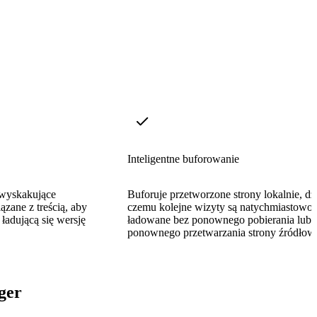
Inteligentne buforowanie
 wyskakujące
Buforuje przetworzone strony lokalnie, dz
ązane z treścią, aby
czemu kolejne wizyty są natychmiastowo
 ładującą się wersję
ładowane bez ponownego pobierania lub
ponownego przetwarzania strony źródłowe
ger