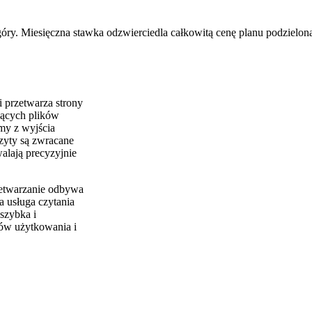
óry. Miesięczna stawka odzwierciedla całkowitą cenę planu podzieloną
i przetwarza strony
zących plików
my z wyjścia
zyty są zwracane
alają precyzyjnie
etwarzanie odbywa
a usługa czytania
 szybka i
tów użytkowania i