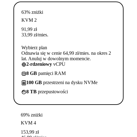
63% zniżki
KVM 2
91,99
zł
33,99
zł
/mies.
Wybierz plan
Odnawia się w cenie 64,99 zł/mies. na okres 2
lat. Anuluj w dowolnym momencie.
2-rdzeniowy
vCPU
8 GB
pamięci RAM
100 GB
przestrzeni na dysku NVMe
8 TB
przepustowości
69% zniżki
KVM 4
153,99
zł