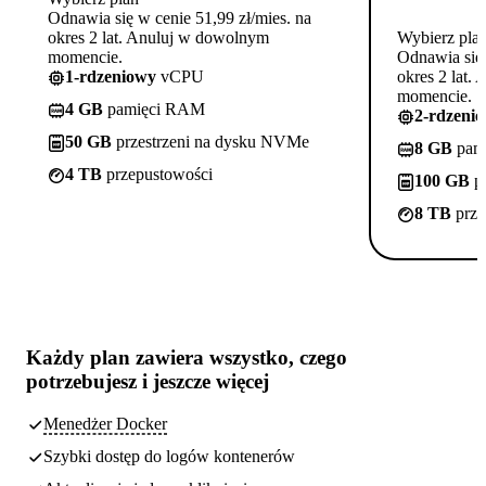
Odnawia się w cenie 51,99 zł/mies. na
okres 2 lat. Anuluj w dowolnym
Wybierz pla
momencie.
Odnawia się 
1-rdzeniowy
vCPU
okres 2 lat.
momencie.
4 GB
pamięci RAM
2-rdzeni
50 GB
przestrzeni na dysku NVMe
8 GB
pam
4 TB
przepustowości
100 GB
pr
8 TB
prze
Każdy plan zawiera
wszystko, czego
potrzebujesz
i jeszcze więcej
Menedżer Docker
Szybki dostęp do logów kontenerów