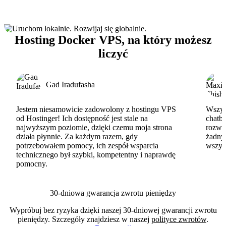
Hosting Docker VPS, na który możesz
liczyć
Gad Iradufasha
Jestem niesamowicie zadowolony z hostingu VPS
Wszyst
od Hostinger! Ich dostępność jest stale na
chatbo
najwyższym poziomie, dzięki czemu moja strona
rozwi
działa płynnie. Za każdym razem, gdy
żadny
potrzebowałem pomocy, ich zespół wsparcia
wszys
technicznego był szybki, kompetentny i naprawdę
pomocny.
30-dniowa gwarancja zwrotu pieniędzy
Wypróbuj bez ryzyka dzięki naszej 30-dniowej gwarancji zwrotu
pieniędzy. Szczegóły znajdziesz w naszej
polityce zwrotów
.