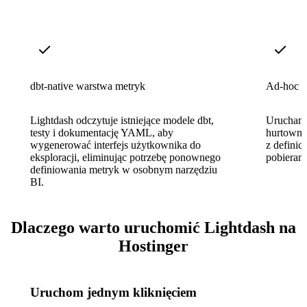
dbt-native warstwa metryk
Ad-hoc e
Lightdash odczytuje istniejące modele dbt,
Uruchami
testy i dokumentację YAML, aby
hurtowni 
wygenerować interfejs użytkownika do
z definic
eksploracji, eliminując potrzebę ponownego
pobieran
definiowania metryk w osobnym narzędziu
BI.
Dlaczego warto uruchomić Lightdash na
Hostinger
Uruchom jednym kliknięciem