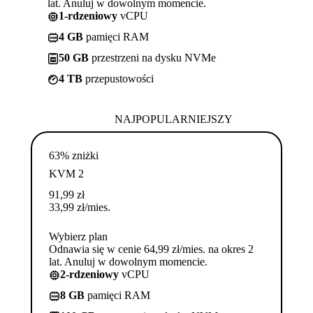
lat. Anuluj w dowolnym momencie.
1-rdzeniowy
vCPU
4 GB
pamięci RAM
50 GB
przestrzeni na dysku NVMe
4 TB
przepustowości
NAJPOPULARNIEJSZY
63% zniżki
KVM 2
91,99
zł
33,99
zł
/mies.
Wybierz plan
Odnawia się w cenie 64,99 zł/mies. na okres 2
lat. Anuluj w dowolnym momencie.
2-rdzeniowy
vCPU
8 GB
pamięci RAM