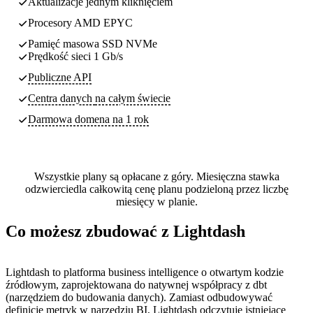
Aktualizacje jednym kliknięciem
Procesory AMD EPYC
Pamięć masowa SSD NVMe
Prędkość sieci 1 Gb/s
Publiczne API
Centra danych
na całym świecie
Darmowa domena na 1 rok
Wszystkie plany są opłacane z góry. Miesięczna stawka
odzwierciedla całkowitą cenę planu podzieloną przez liczbę
miesięcy w planie.
Co możesz zbudować z Lightdash
Lightdash to platforma business intelligence o otwartym kodzie
źródłowym, zaprojektowana do natywnej współpracy z dbt
(narzędziem do budowania danych). Zamiast odbudowywać
definicje metryk w narzędziu BI, Lightdash odczytuje istniejące