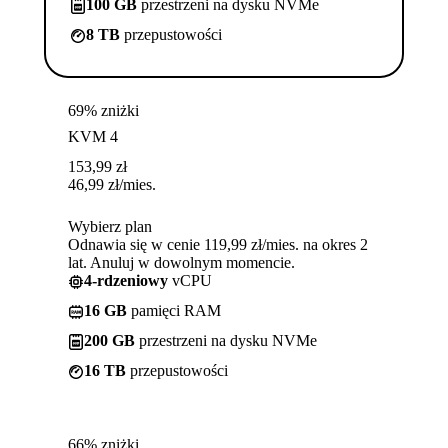
100 GB
przestrzeni na dysku NVMe
8 TB
przepustowości
69% zniżki
KVM 4
153,99
zł
46,99
zł
/mies.
Wybierz plan
Odnawia się w cenie 119,99 zł/mies. na okres 2
lat. Anuluj w dowolnym momencie.
4-rdzeniowy
vCPU
16 GB
pamięci RAM
200 GB
przestrzeni na dysku NVMe
16 TB
przepustowości
66% zniżki