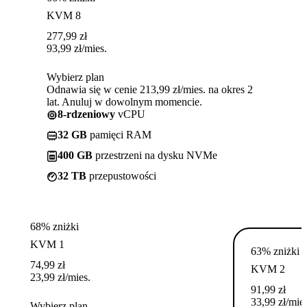
KVM 8
277,99
zł
93,99
zł
/mies.
Wybierz plan
Odnawia się w cenie 213,99 zł/mies. na okres 2
lat. Anuluj w dowolnym momencie.
8-rdzeniowy
vCPU
32 GB
pamięci RAM
400 GB
przestrzeni na dysku NVMe
32 TB
przepustowości
68% zniżki
KVM 1
63% zniżki
74,99
zł
KVM 2
23,99
zł
/mies.
91,99
zł
33,99
zł
/mies
Wybierz plan