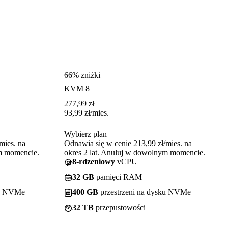
66% zniżki
KVM 8
277,99
zł
93,99
zł
/mies.
Wybierz plan
mies. na
Odnawia się w cenie 213,99 zł/mies. na
ym momencie.
okres 2 lat. Anuluj w dowolnym momencie.
8-rdzeniowy
vCPU
32 GB
pamięci RAM
ku NVMe
400 GB
przestrzeni na dysku NVMe
32 TB
przepustowości