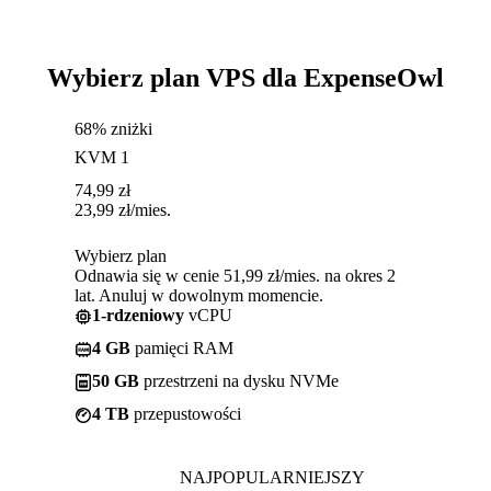
Wybierz plan VPS dla ExpenseOwl
68% zniżki
KVM 1
74,99
zł
23,99
zł
/mies.
Wybierz plan
Odnawia się w cenie 51,99 zł/mies. na okres 2
lat. Anuluj w dowolnym momencie.
1-rdzeniowy
vCPU
4 GB
pamięci RAM
50 GB
przestrzeni na dysku NVMe
4 TB
przepustowości
NAJPOPULARNIEJSZY