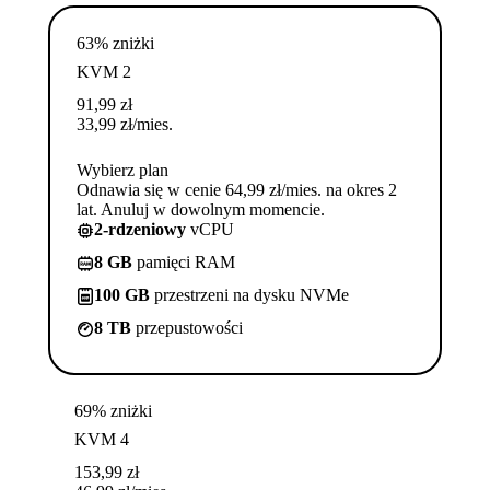
63% zniżki
KVM 2
91,99
zł
33,99
zł
/mies.
Wybierz plan
Odnawia się w cenie 64,99 zł/mies. na okres 2
lat. Anuluj w dowolnym momencie.
2-rdzeniowy
vCPU
8 GB
pamięci RAM
100 GB
przestrzeni na dysku NVMe
8 TB
przepustowości
69% zniżki
KVM 4
153,99
zł