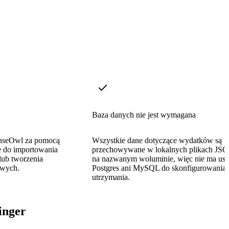
Baza danych nie jest wymagana
enseOwl za pomocą
Wszystkie dane dotyczące wydatków są
 do importowania
przechowywane w lokalnych plikach JS
 lub tworzenia
na nazwanym woluminie, więc nie ma usł
owych.
Postgres ani MySQL do skonfigurowania 
utrzymania.
inger