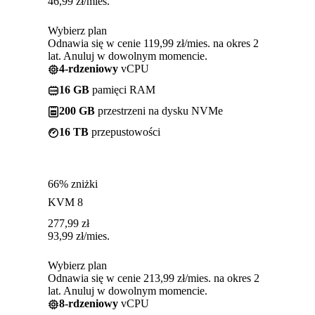
46,99
zł
/mies.
Wybierz plan
Odnawia się w cenie 119,99 zł/mies. na okres 2
lat. Anuluj w dowolnym momencie.
4-rdzeniowy
vCPU
16 GB
pamięci RAM
200 GB
przestrzeni na dysku NVMe
16 TB
przepustowości
66% zniżki
KVM 8
277,99
zł
93,99
zł
/mies.
Wybierz plan
Odnawia się w cenie 213,99 zł/mies. na okres 2
lat. Anuluj w dowolnym momencie.
8-rdzeniowy
vCPU