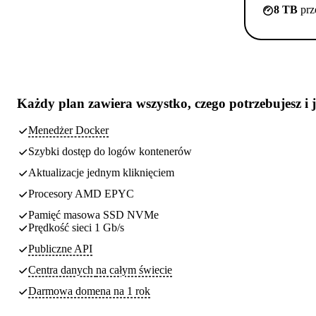
8 TB
prz
Każdy plan zawiera
wszystko, czego potrzebujesz
i 
Menedżer Docker
Szybki dostęp do logów kontenerów
Aktualizacje jednym kliknięciem
Procesory AMD EPYC
Pamięć masowa SSD NVMe
Prędkość sieci 1 Gb/s
Publiczne API
Centra danych
na całym świecie
Darmowa domena na 1 rok