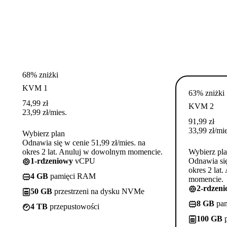
68% zniżki
KVM 1
63% zniżki
74,99
zł
KVM 2
23,99
zł
/mies.
91,99
zł
33,99
zł
/mie
Wybierz plan
Odnawia się w cenie 51,99 zł/mies. na
okres 2 lat. Anuluj w dowolnym momencie.
Wybierz pl
1-rdzeniowy
vCPU
Odnawia się
okres 2 lat
4 GB
pamięci RAM
momencie.
2-rdzen
50 GB
przestrzeni na dysku NVMe
8 GB
pa
4 TB
przepustowości
100 GB
p