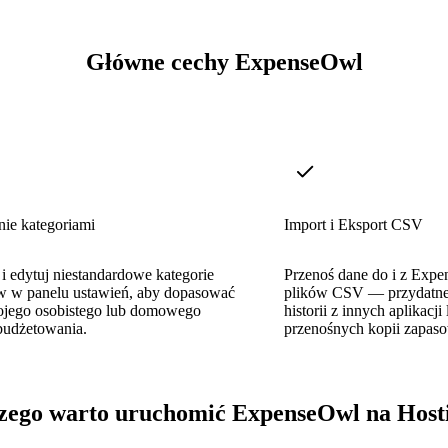
Główne cechy ExpenseOwl
nie kategoriami
Import i Eksport CSV
 i edytuj niestandardowe kategorie
Przenoś dane do i z Exp
 w panelu ustawień, aby dopasować
plików CSV — przydatne
ojego osobistego lub domowego
historii z innych aplikacji
budżetowania.
przenośnych kopii zapas
zego warto uruchomić ExpenseOwl na Host