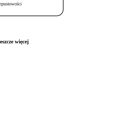
epustowości
jeszcze więcej