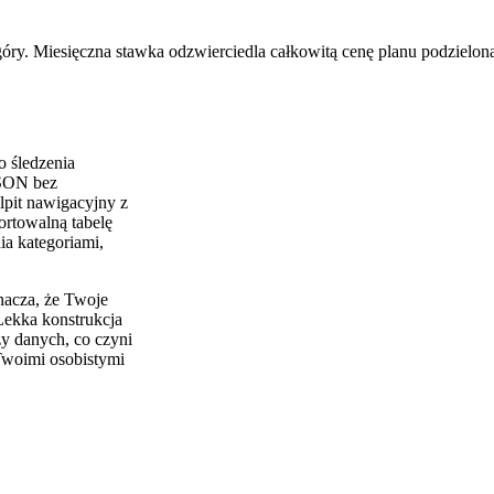
óry. Miesięczna stawka odzwierciedla całkowitą cenę planu podzieloną
o śledzenia
JSON bez
lpit nawigacyjny z
rtowalną tabelę
a kategoriami,
acza, że Twoje
 Lekka konstrukcja
y danych, co czyni
 Twoimi osobistymi