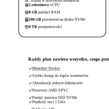
lat. Anuluj w dowolnym momencie.
2-rdzeniowy
vCPU
8 GB
pamięci RAM
100 GB
przestrzeni na dysku NVMe
8 TB
przepustowości
Każdy plan zawiera
wszystko, czego pot
Menedżer Docker
Szybki dostęp do logów kontenerów
Aktualizacje jednym kliknięciem
Procesory AMD EPYC
Pamięć masowa SSD NVMe
Prędkość sieci 1 Gb/s