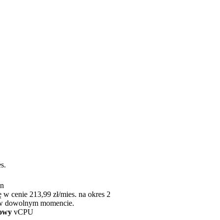
s.
an
 w cenie 213,99 zł/mies. na okres 2
j w dowolnym momencie.
iowy
vCPU