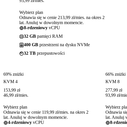
93,99
zł
/mies.
Wybierz plan
Odnawia się w cenie 213,99 zł/mies. na okres 2
lat. Anuluj w dowolnym momencie.
8-rdzeniowy
vCPU
32 GB
pamięci RAM
400 GB
przestrzeni na dysku NVMe
32 TB
przepustowości
69% zniżki
66% zniżki
KVM 4
KVM 8
153,99
zł
277,99
zł
46,99
zł
/mies.
93,99
zł
/mie
Wybierz plan
Wybierz pl
Odnawia się w cenie 119,99 zł/mies. na okres 2
Odnawia się
lat. Anuluj w dowolnym momencie.
lat. Anulu
4-rdzeniowy
vCPU
8-rdzen