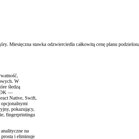
óry. Miesięczna stawka odzwierciedla całkowitą cenę planu podzieloną
ywatność,
etowych. W
tóre śledzą
a SDK —
act Native, Swift,
z opcjonalnymi
yjny, pokazujący,
e, fingerprintingu
analityczne na
prosta i eliminuje