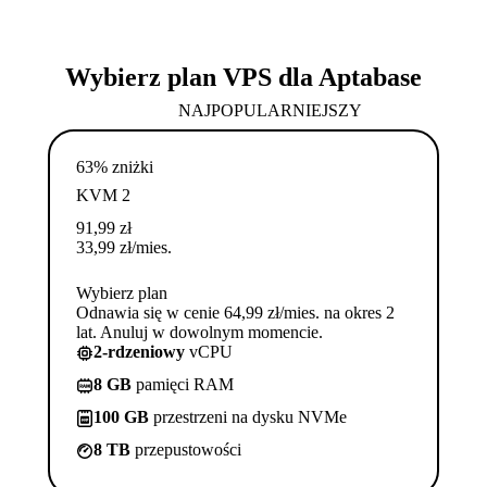
Wybierz plan VPS dla Aptabase
NAJPOPULARNIEJSZY
63% zniżki
KVM 2
91,99
zł
33,99
zł
/mies.
Wybierz plan
Odnawia się w cenie 64,99 zł/mies. na okres 2
lat. Anuluj w dowolnym momencie.
2-rdzeniowy
vCPU
8 GB
pamięci RAM
100 GB
przestrzeni na dysku NVMe
8 TB
przepustowości