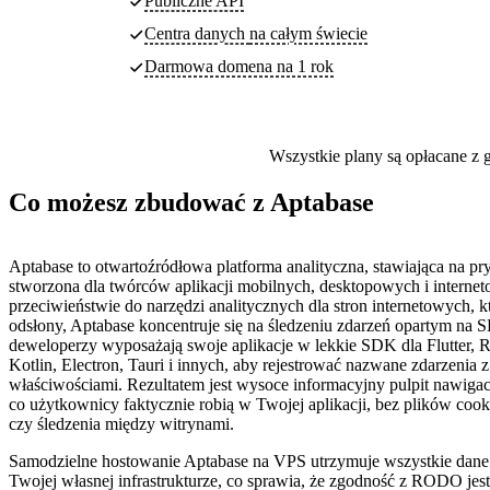
Publiczne API
Centra danych
na całym świecie
Darmowa domena na 1 rok
Wszystkie plany są opłacane z g
Co możesz zbudować z Aptabase
Aptabase to otwartoźródłowa platforma analityczna, stawiająca na pr
stworzona dla twórców aplikacji mobilnych, desktopowych i intern
przeciwieństwie do narzędzi analitycznych dla stron internetowych, k
odsłony, Aptabase koncentruje się na śledzeniu zdarzeń opartym n
deweloperzy wyposażają swoje aplikacje w lekkie SDK dla Flutter, Re
Kotlin, Electron, Tauri i innych, aby rejestrować nazwane zdarzenia 
właściwościami. Rezultatem jest wysoce informacyjny pulpit nawigac
co użytkownicy faktycznie robią w Twojej aplikacji, bez plików cooki
czy śledzenia między witrynami.
Samodzielne hostowanie Aptabase na VPS utrzymuje wszystkie dane 
Twojej własnej infrastrukturze, co sprawia, że zgodność z RODO jest 