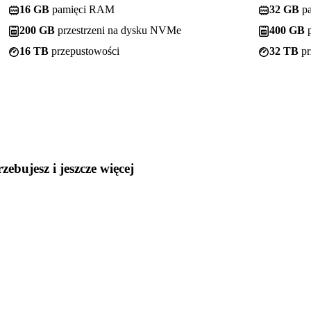
16 GB
pamięci RAM
32 GB
p
200 GB
przestrzeni na dysku NVMe
400 GB
p
16 TB
przepustowości
32 TB
pr
rzebujesz
i jeszcze więcej