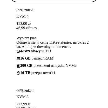
69% zniżki
KVM 4
153,99
zł
46,99
zł
/mies.
Wybierz plan
Odnawia się w cenie 119,99 zł/mies. na okres 2
lat. Anuluj w dowolnym momencie.
4-rdzeniowy
vCPU
16 GB
pamięci RAM
200 GB
przestrzeni na dysku NVMe
16 TB
przepustowości
66% zniżki
KVM 8
277,99
zł