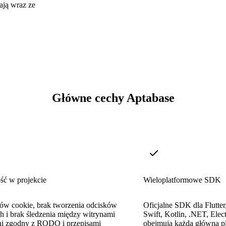
ają wraz ze
Główne cechy Aptabase
ść w projekcie
Wieloplatformowe SDK
ków cookie, brak tworzenia odcisków
Oficjalne SDK dla Flutter
h i brak śledzenia między witrynami
Swift, Kotlin, .NET, Elect
i zgodny z RODO i przepisami
obejmują każdą główną p