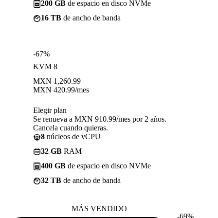
200 GB
de espacio en disco NVMe
16 TB
de ancho de banda
-67%
KVM 8
MXN
1,260.99
MXN
420.99
/mes
Elegir plan
Se renueva a MXN 910.99/mes por 2 años.
Cancela cuando quieras.
8
núcleos de vCPU
32 GB
RAM
400 GB
de espacio en disco NVMe
32 TB
de ancho de banda
MÁS VENDIDO
-69%