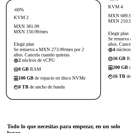
KVM 4
-60%
MXN
689.9
KVM 2
MXN
210.9
MXN
381.99
MXN
150.99
/mes
Elegir plan
Se renueva 
Elegir plan
años. Cancel
Se renueva a MXN 273.99/mes por 2
4
núcleos
años. Cancela cuando quieras.
16 GB
R
2
núcleos de vCPU
200 GB
de
8 GB
RAM
16 TB
de 
100 GB
de espacio en disco NVMe
8 TB
de ancho de banda
Todo lo que necesitas
para empezar, en un solo
lugar