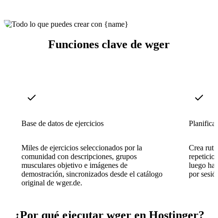
Funciones clave de wger
Base de datos de ejercicios
Planifica
Miles de ejercicios seleccionados por la
Crea ruti
comunidad con descripciones, grupos
repeticio
musculares objetivo e imágenes de
luego haz
demostración, sincronizados desde el catálogo
por sesió
original de wger.de.
¿Por qué ejecutar wger en Hostinger?