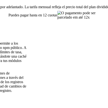
or adelantado. La tarifa mensual refleja el precio total del plan dividi
Puedes pagar hasta en 12 cuotas
ermite a los
tro npm público. A
ímites de tasa,
ndándote una caché
ra tus módulos
ines de
nes a través del
de los registros
dad de cambios de
registro.