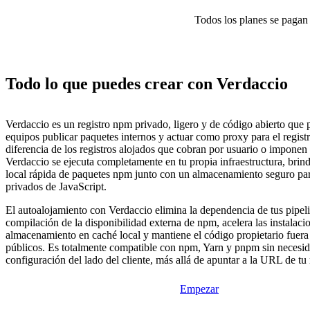
Todos los planes se pagan p
Todo lo que puedes crear con Verdaccio
Verdaccio es un registro npm privado, ligero y de código abierto que p
equipos publicar paquetes internos y actuar como proxy para el regis
diferencia de los registros alojados que cobran por usuario o imponen l
Verdaccio se ejecuta completamente en tu propia infraestructura, bri
local rápida de paquetes npm junto con un almacenamiento seguro pa
privados de JavaScript.
El autoalojamiento con Verdaccio elimina la dependencia de tus pipel
compilación de la disponibilidad externa de npm, acelera las instalacio
almacenamiento en caché local y mantiene el código propietario fuera 
públicos. Es totalmente compatible con npm, Yarn y pnpm sin necesi
configuración del lado del cliente, más allá de apuntar a la URL de tu 
Empezar