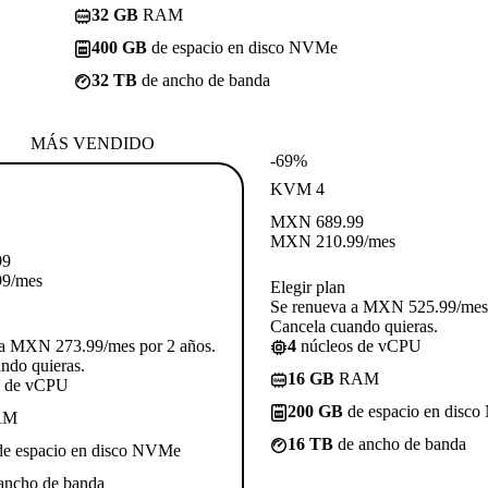
32 GB
RAM
400 GB
de espacio en disco NVMe
32 TB
de ancho de banda
MÁS VENDIDO
-69%
KVM 4
MXN
689.99
MXN
210.99
/mes
99
99
/mes
Elegir plan
Se renueva a MXN 525.99/mes 
Cancela cuando quieras.
 a MXN 273.99/mes por 2 años.
4
núcleos de vCPU
ndo quieras.
16 GB
RAM
s de vCPU
200 GB
de espacio en disc
AM
16 TB
de ancho de banda
e espacio en disco NVMe
ancho de banda