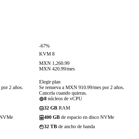
-67%
KVM 8
MXN
1,260.99
MXN
420.99
/mes
Elegir plan
por 2 años.
Se renueva a MXN 910.99/mes por 2 años.
Cancela cuando quieras.
8
núcleos de vCPU
32 GB
RAM
o NVMe
400 GB
de espacio en disco NVMe
32 TB
de ancho de banda