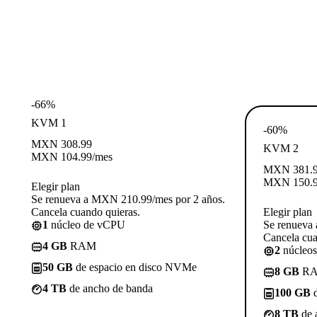
-66%
KVM 1
-60%
MXN
308.99
KVM 2
MXN
104.99
/mes
MXN
381.
MXN
150.
Elegir plan
Se renueva a MXN 210.99/mes por 2 años.
Cancela cuando quieras.
Elegir plan
1
núcleo de vCPU
Se renueva
Cancela cua
4 GB
RAM
2
núcleo
50 GB
de espacio en disco NVMe
8 GB
R
4 TB
de ancho de banda
100 GB
d
8 TB
de 