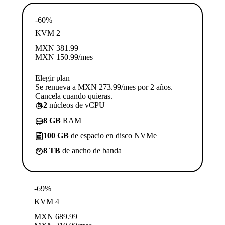
-60%
KVM 2
MXN
381.99
MXN
150.99
/mes
Elegir plan
Se renueva a MXN 273.99/mes por 2 años.
Cancela cuando quieras.
2
núcleos de vCPU
8 GB
RAM
100 GB
de espacio en disco NVMe
8 TB
de ancho de banda
-69%
KVM 4
MXN
689.99