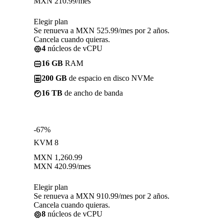
MXN
210.99
/mes
Elegir plan
Se renueva a MXN 525.99/mes por 2 años.
Cancela cuando quieras.
4
núcleos de vCPU
16 GB
RAM
200 GB
de espacio en disco NVMe
16 TB
de ancho de banda
-67%
KVM 8
MXN
1,260.99
MXN
420.99
/mes
Elegir plan
Se renueva a MXN 910.99/mes por 2 años.
Cancela cuando quieras.
8
núcleos de vCPU