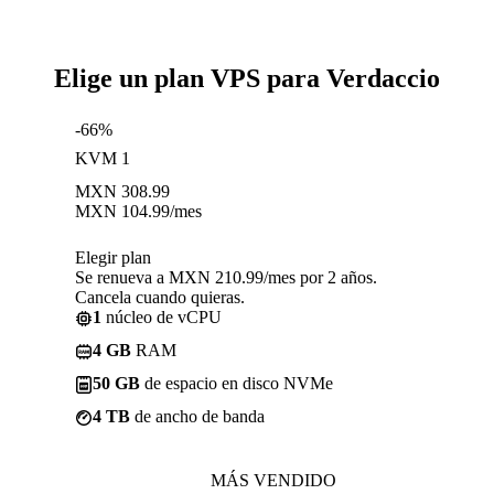
Elige un plan VPS para Verdaccio
-66%
KVM 1
MXN
308.99
MXN
104.99
/mes
Elegir plan
Se renueva a MXN 210.99/mes por 2 años.
Cancela cuando quieras.
1
núcleo de vCPU
4 GB
RAM
50 GB
de espacio en disco NVMe
4 TB
de ancho de banda
MÁS VENDIDO