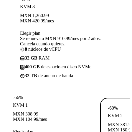
KVM 8
MXN
1,260.99
MXN
420.99
/mes
Elegir plan
Se renueva a MXN 910.99/mes por 2 años.
Cancela cuando quieras.
8
núcleos de vCPU
32 GB
RAM
400 GB
de espacio en disco NVMe
32 TB
de ancho de banda
-66%
KVM 1
-60%
MXN
308.99
KVM 2
MXN
104.99
/mes
MXN
381.9
MXN
150.9
Elegir plan