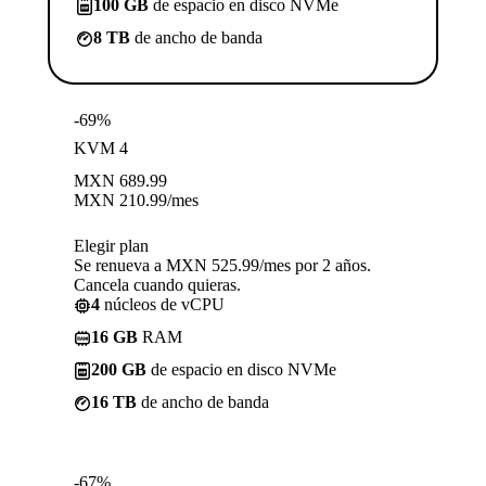
100 GB
de espacio en disco NVMe
8 TB
de ancho de banda
-69%
KVM 4
MXN
689.99
MXN
210.99
/mes
Elegir plan
Se renueva a MXN 525.99/mes por 2 años.
Cancela cuando quieras.
4
núcleos de vCPU
16 GB
RAM
200 GB
de espacio en disco NVMe
16 TB
de ancho de banda
-67%