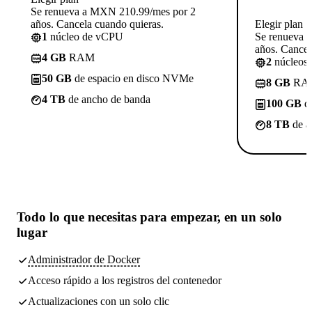
Se renueva a MXN 210.99/mes por 2
años. Cancela cuando quieras.
Elegir plan
1
núcleo de vCPU
Se renueva 
años. Cancel
4 GB
RAM
2
núcleos
50 GB
de espacio en disco NVMe
8 GB
RA
4 TB
de ancho de banda
100 GB
de
8 TB
de a
Todo lo que necesitas
para empezar, en un solo
lugar
Administrador de Docker
Acceso rápido a los registros del contenedor
Actualizaciones con un solo clic