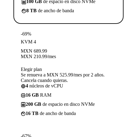
100 GB
de espacio en disco NVMe
8 TB
de ancho de banda
-69%
KVM 4
MXN
689.99
MXN
210.99
/mes
Elegir plan
Se renueva a MXN 525.99/mes por 2 años.
Cancela cuando quieras.
4
núcleos de vCPU
16 GB
RAM
200 GB
de espacio en disco NVMe
16 TB
de ancho de banda
-67%