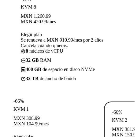
KVM 8
MXN
1,260.99
MXN
420.99
/mes
Elegir plan
Se renueva a MXN 910.99/mes por 2 años.
Cancela cuando quieras.
8
núcleos de vCPU
32 GB
RAM
400 GB
de espacio en disco NVMe
32 TB
de ancho de banda
-66%
KVM 1
-60%
MXN
308.99
KVM 2
MXN
104.99
/mes
MXN
381.9
MXN
150.9
Elegir plan