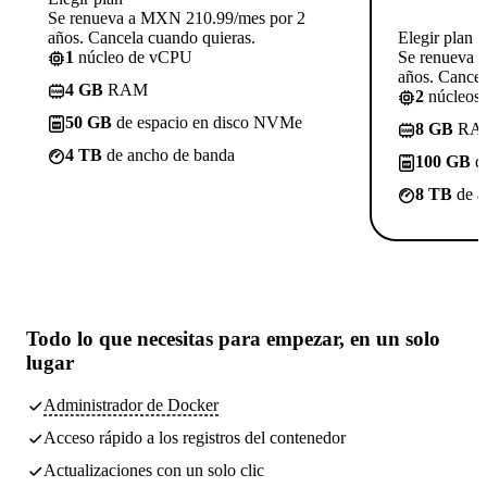
Se renueva a MXN 210.99/mes por 2
años. Cancela cuando quieras.
Elegir plan
1
núcleo de vCPU
Se renueva 
años. Cancel
4 GB
RAM
2
núcleos
50 GB
de espacio en disco NVMe
8 GB
RA
4 TB
de ancho de banda
100 GB
de
8 TB
de a
Todo lo que necesitas
para empezar, en un solo
lugar
Administrador de Docker
Acceso rápido a los registros del contenedor
Actualizaciones con un solo clic