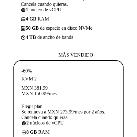
Cancela cuando quieras.
1
núcleo de vCPU
4 GB
RAM
50 GB
de espacio en disco NVMe
4 TB
de ancho de banda
MÁS VENDIDO
-60%
KVM 2
MXN
381.99
MXN
150.99
/mes
Elegir plan
Se renueva a MXN 273.99/mes por 2 años.
Cancela cuando quieras.
2
núcleos de vCPU
8 GB
RAM