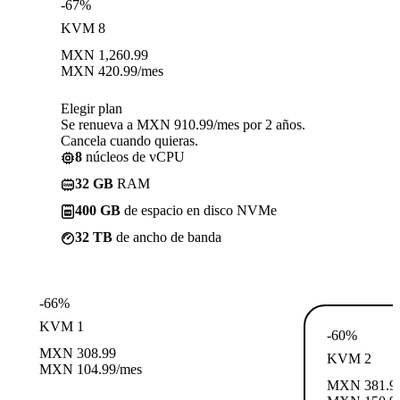
-67%
KVM 8
MXN
1,260.99
MXN
420.99
/mes
Elegir plan
Se renueva a MXN 910.99/mes por 2 años.
Cancela cuando quieras.
8
núcleos de vCPU
32 GB
RAM
400 GB
de espacio en disco NVMe
32 TB
de ancho de banda
-66%
KVM 1
-60%
MXN
308.99
KVM 2
MXN
104.99
/mes
MXN
381.9