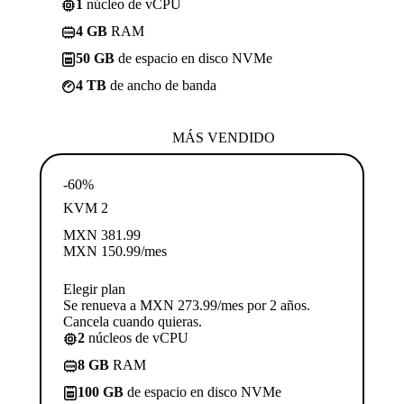
1
núcleo de vCPU
4 GB
RAM
50 GB
de espacio en disco NVMe
4 TB
de ancho de banda
MÁS VENDIDO
-60%
KVM 2
MXN
381.99
MXN
150.99
/mes
Elegir plan
Se renueva a MXN 273.99/mes por 2 años.
Cancela cuando quieras.
2
núcleos de vCPU
8 GB
RAM
100 GB
de espacio en disco NVMe