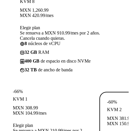
KVM 8
MXN
1,260.99
MXN
420.99
/mes
Elegir plan
Se renueva a MXN 910.99/mes por 2 años.
Cancela cuando quieras.
8
núcleos de vCPU
32 GB
RAM
400 GB
de espacio en disco NVMe
32 TB
de ancho de banda
-66%
KVM 1
-60%
MXN
308.99
KVM 2
MXN
104.99
/mes
MXN
381.9
MXN
150.9
Elegir plan
Se renueva a MXN 210.99/mes por 2