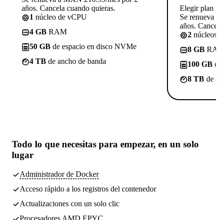
años. Cancela cuando quieras.
Elegir plan
1
núcleo de vCPU
Se renueva 
años. Cancel
4 GB
RAM
2
núcleos
50 GB
de espacio en disco NVMe
8 GB
RA
4 TB
de ancho de banda
100 GB
de
8 TB
de a
Todo lo que necesitas
para empezar, en un solo
lugar
Administrador de Docker
Acceso rápido a los registros del contenedor
Actualizaciones con un solo clic
Procesadores AMD EPYC