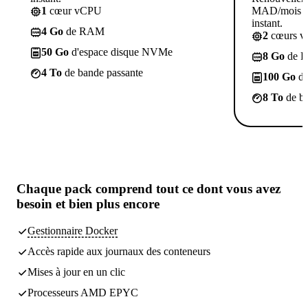
1
cœur vCPU
MAD/mois po
instant.
4 Go
de RAM
2
cœurs 
50 Go
d'espace disque NVMe
8 Go
de 
4 To
de bande passante
100 Go
d'
8 To
de ba
Chaque pack comprend
tout ce dont vous avez
besoin
et bien plus encore
Gestionnaire Docker
Accès rapide aux journaux des conteneurs
Mises à jour en un clic
Processeurs AMD EPYC