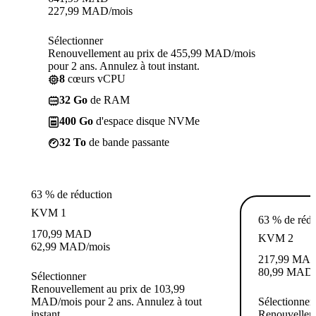
227,99
MAD
/mois
Sélectionner
Renouvellement au prix de 455,99 MAD/mois
pour 2 ans. Annulez à tout instant.
8
cœurs vCPU
32 Go
de RAM
400 Go
d'espace disque NVMe
32 To
de bande passante
63 % de réduction
KVM 1
63 % de rédu
170,99
MAD
KVM 2
62,99
MAD
/mois
217,99
MA
80,99
MAD
Sélectionner
Renouvellement au prix de 103,99
MAD/mois pour 2 ans. Annulez à tout
Sélectionner
instant.
Renouvelleme