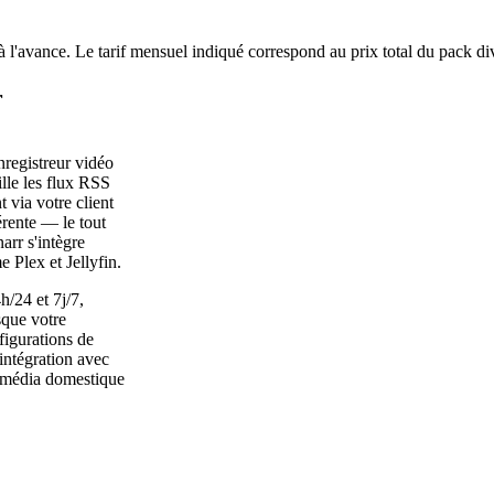
à l'avance. Le tarif mensuel indiqué correspond au prix total du pack di
r
nregistreur vidéo
ille les flux RSS
 via votre client
érente — le tout
arr s'intègre
 Plex et Jellyfin.
/24 et 7j/7,
sque votre
figurations de
intégration avec
timédia domestique