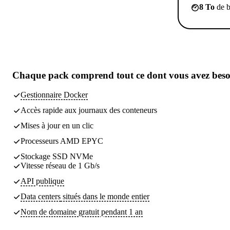
8 To
de b
Chaque pack comprend
tout ce dont vous avez bes
Gestionnaire Docker
Accès rapide aux journaux des conteneurs
Mises à jour en un clic
Processeurs AMD EPYC
Stockage SSD NVMe
Vitesse réseau de 1 Gb/s
API publique
Data centers
situés dans le monde entier
Nom de domaine gratuit pendant 1 an