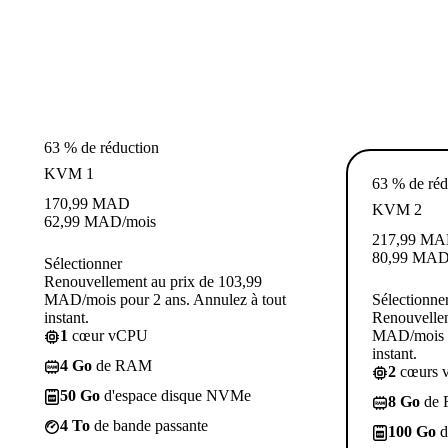
63 % de réduction
KVM 1
63 % de réd
170,99
MAD
KVM 2
62,99
MAD
/mois
217,99
MA
80,99
MA
Sélectionner
Renouvellement au prix de 103,99
MAD/mois pour 2 ans. Annulez à tout
Sélectionne
instant.
Renouvellem
1
cœur vCPU
MAD/mois p
instant.
4 Go
de RAM
2
cœurs 
50 Go
d'espace disque NVMe
8 Go
de
4 To
de bande passante
100 Go
d