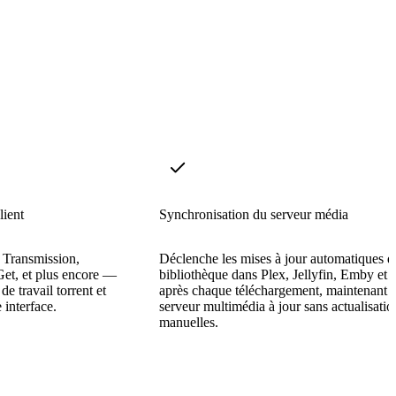
lient
Synchronisation du serveur média
, Transmission,
Déclenche les mises à jour automatiques d
t, et plus encore —
bibliothèque dans Plex, Jellyfin, Emby et
de travail torrent et
après chaque téléchargement, maintenant v
 interface.
serveur multimédia à jour sans actualisatio
manuelles.