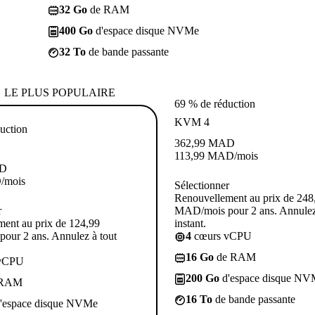
32 Go
de RAM
400 Go
d'espace disque NVMe
32 To
de bande passante
LE PLUS POPULAIRE
69 % de réduction
KVM 4
uction
362,99
MAD
113,99
MAD
/mois
D
D
/mois
Sélectionner
Renouvellement au prix de 248
r
MAD/mois pour 2 ans. Annulez
ent au prix de 124,99
instant.
our 2 ans. Annulez à tout
4
cœurs vCPU
16 Go
de RAM
vCPU
200 Go
d'espace disque NV
 RAM
16 To
de bande passante
'espace disque NVMe