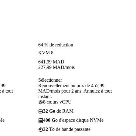
64 % de réduction
KVM 8
641,99
MAD
227,99
MAD
/mois
Sélectionner
,99
Renouvellement au prix de 455,99
 à tout
MAD/mois pour 2 ans. Annulez à tout
instant.
8
cœurs vCPU
32 Go
de RAM
Me
400 Go
d'espace disque NVMe
32 To
de bande passante