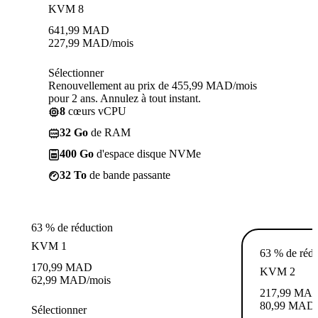
KVM 8
641,99
MAD
227,99
MAD
/mois
Sélectionner
Renouvellement au prix de 455,99 MAD/mois
pour 2 ans. Annulez à tout instant.
8
cœurs vCPU
32 Go
de RAM
400 Go
d'espace disque NVMe
32 To
de bande passante
63 % de réduction
KVM 1
63 % de rédu
170,99
MAD
KVM 2
62,99
MAD
/mois
217,99
MA
80,99
MAD
Sélectionner