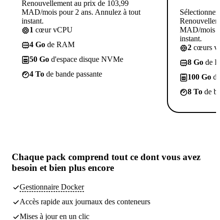
Renouvellement au prix de 103,99
MAD/mois pour 2 ans. Annulez à tout
Sélectionner
instant.
Renouvelleme
1
cœur vCPU
MAD/mois po
instant.
4 Go
de RAM
2
cœurs 
50 Go
d'espace disque NVMe
8 Go
de 
4 To
de bande passante
100 Go
d'
8 To
de ba
Chaque pack comprend
tout ce dont vous avez
besoin
et bien plus encore
Gestionnaire Docker
Accès rapide aux journaux des conteneurs
Mises à jour en un clic