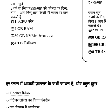
₹
779
/माह
प्लान चुनें
2 वर्ष के लिए ₹999/माह की कीमत पर रिन्यू
होगा। आप रिन्यूअल किसी भी समय रद्द कर
प्लान चुनें
सकते हैं।
2 वर्ष के लिए
1
vCPU कोर
होगा। आप रिन
सकते हैं।
4 GB
RAM
2
vCPU क
50 GB
NVMe डिस्क स्पेस
8 GB
RA
4 TB
बैंडविड्थ
100 GB
NV
8 TB
बैंडव
हर प्लान में
आपकी ज़रूरत के सभी साधन
हैं, और बहुत कुछ
Docker मैनेजर
कंटेनर लॉग्स का क्विक ऐक्सेस
एक-क्लिक में अपडेट्स