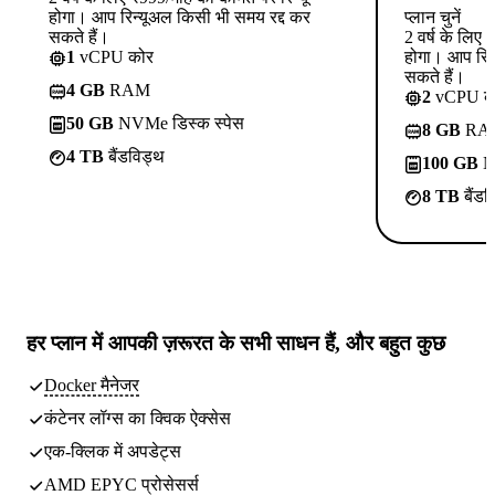
होगा। आप रिन्यूअल किसी भी समय रद्द कर
प्लान चुनें
सकते हैं।
2 वर्ष के लिए
1
vCPU कोर
होगा। आप रिन
सकते हैं।
4 GB
RAM
2
vCPU क
50 GB
NVMe डिस्क स्पेस
8 GB
RA
4 TB
बैंडविड्थ
100 GB
NV
8 TB
बैंडव
हर प्लान में
आपकी ज़रूरत के सभी साधन
हैं, और बहुत कुछ
Docker मैनेजर
कंटेनर लॉग्स का क्विक ऐक्सेस
एक-क्लिक में अपडेट्स
AMD EPYC प्रोसेसर्स