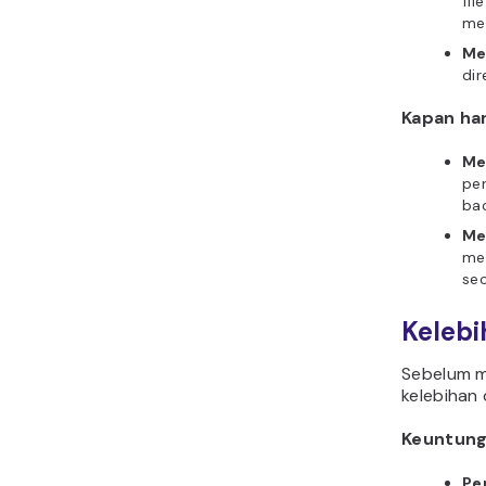
fil
men
Me
dir
Kapan ha
Me
per
bac
Me
men
sec
Kelebi
Sebelum m
kelebihan
Keuntung
Pen