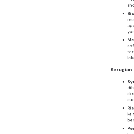
sho
Bi
men
ap
yan
Me
sof
ter
lal
Kerugian
Sy
dih
skr
suc
Ri
ke 
be
Pe