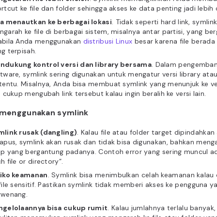
rtcut ke file dan folder sehingga akses ke data penting jadi lebih
sa menautkan ke berbagai lokasi
. Tidak seperti hard link, symlin
garah ke file di berbagai sistem, misalnya antar partisi, yang be
abila Anda menggunakan
distribusi Linux
besar karena file berada d
g terpisah.
ndukung kontrol versi dan library bersama
. Dalam pengemba
tware, symlink sering digunakan untuk mengatur versi library atau
tentu. Misalnya, Anda bisa membuat symlink yang menunjuk ke ver
u cukup mengubah link tersebut kalau ingin beralih ke versi lain.
 menggunakan symlink
mlink rusak (dangling)
. Kalau file atau folder target dipindahkan
apus, symlink akan rusak dan tidak bisa digunakan, bahkan men
ip yang bergantung padanya. Contoh error yang sering muncul a
h file or directory”.
siko keamanan
. Symlink bisa menimbulkan celah keamanan kalau 
file sensitif. Pastikan symlink tidak memberi akses ke pengguna y
rwenang.
ngelolaannya bisa cukup rumit
. Kalau jumlahnya terlalu banyak