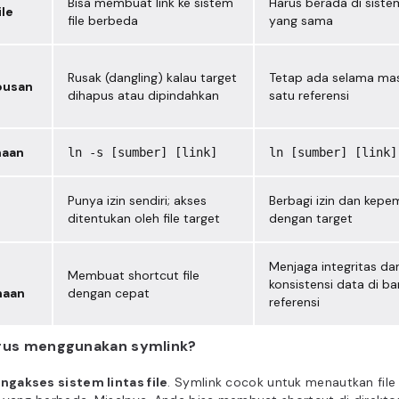
Bisa membuat link ke sistem
Harus berada di sistem
ile
file berbeda
yang sama
Rusak (dangling) kalau target
Tetap ada selama ma
pusan
dihapus atau dipindahkan
satu referensi
naan
ln -s [sumber] [link]
ln [sumber] [link]
Punya izin sendiri; akses
Berbagi izin dan kepem
ditentukan oleh file target
dengan target
Menjaga integritas da
Membuat shortcut file
konsistensi data di b
naan
dengan cepat
referensi
rus menggunakan symlink?
ngakses sistem lintas file
. Symlink cocok untuk menautkan file