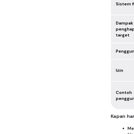
Sistem f
Dampak
pengha
target
Penggu
Izin
Contoh
penggu
Kapan ha
Me