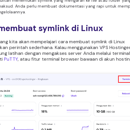
ulitan menemukan symlink yang mengarah ke file atau folder yan
maksud. Anda perlu membuat dokumentasi yang rapi untuk me
ngelolaannya.
membuat symlink di Linux
rang kita akan mempelajari cara membuat symlink di Linux
an perintah sederhana. Kalau menggunakan VPS Hostinge
ung latihan dengan mengakses server Anda melalui terminal,
ti
PuTTY
, atau fitur terminal browser bawaan di akun hosti