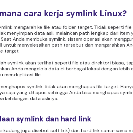
mana cara kerja symlink Linux?
symlink mengarah ke file atau folder target. Tidak seperti file
dak menyimpan data asli, melainkan path lengkap dari item 
. Saat Anda membuka symlink, sistem operasi akan menggu
ll untuk menyelesaikan path tersebut dan mengarahkan A
e target.
lah symlink akan terlihat seperti file atau direktori biasa, ta
kan Anda mengelola data di berbagai lokasi dengan lebih e
u menduplikasi file.
, menghapus symlink tidak akan menghapus file target. Hany
nya saja yang dihapus sehingga Anda bisa menghapus syml
a kehilangan data aslinya.
aan symlink dan hard link
terkadang juga disebut soft link) dan hard link sama-sama