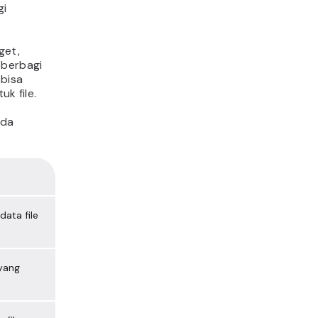
gi
get,
 berbagi
 bisa
k file.
nda
data file
yang