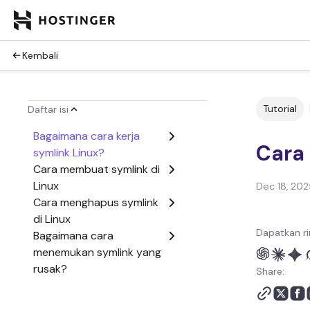
Kembali
Tutorial
Daftar isi
Bagaimana cara kerja
Cara
symlink Linux?
Cara membuat symlink di
Linux
Dec 18, 202
Cara menghapus symlink
di Linux
Dapatkan ri
Bagaimana cara
menemukan symlink yang
rusak?
Share:
Kesimpulan
Tanya jawab (FAQ)