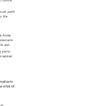
ori home
buat path
 file.
ka Anda
 skenario
e asli.
g perlu
terapkan
emahami
 efektif.
at