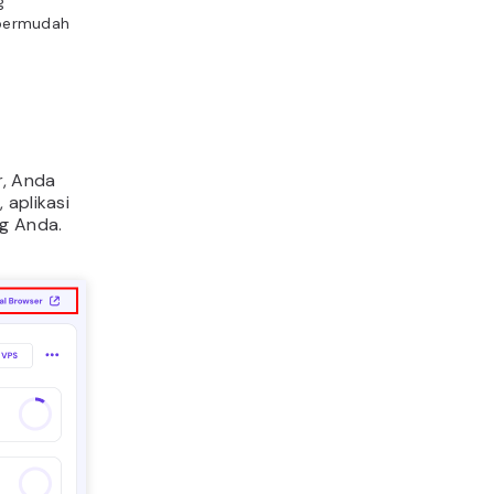
g
mpermudah
r, Anda
 aplikasi
ng Anda.