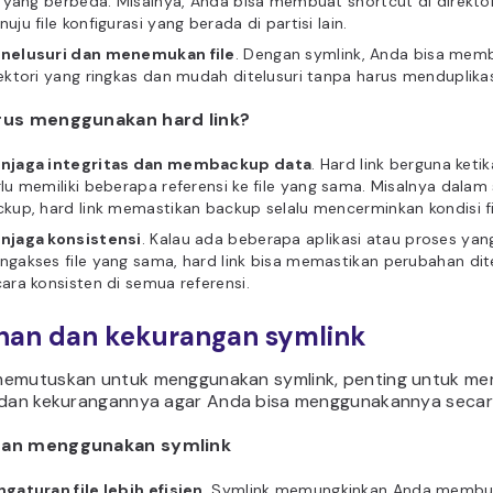
e yang berbeda. Misalnya, Anda bisa membuat shortcut di direkt
uju file konfigurasi yang berada di partisi lain.
nelusuri dan menemukan file
. Dengan symlink, Anda bisa mem
ektori yang ringkas dan mudah ditelusuri tanpa harus menduplikasi
rus menggunakan hard link?
njaga integritas dan membackup data
. Hard link berguna keti
lu memiliki beberapa referensi ke file yang sama. Misalnya dalam
kup, hard link memastikan backup selalu mencerminkan kondisi fil
njaga konsistensi
. Kalau ada beberapa aplikasi atau proses yan
gakses file yang sama, hard link bisa memastikan perubahan di
ara konsisten di semua referensi.
han dan kekurangan symlink
emutuskan untuk menggunakan symlink, penting untuk m
 dan kekurangannya agar Anda bisa menggunakannya secara
an menggunakan symlink
gaturan file lebih efisien
. Symlink memungkinkan Anda membu