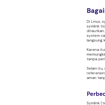
Bagai
Di Linux, 
symlink ti
ditautkan
system ca
langsung k
Karena itu
memungkin
tanpa perl
Selain itu
referensi
aman tanp
Perbed
Symlink (