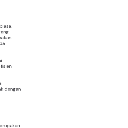
 biasa,
yang
nakan
nda
pi
fisien
a
ink dengan
 merupakan