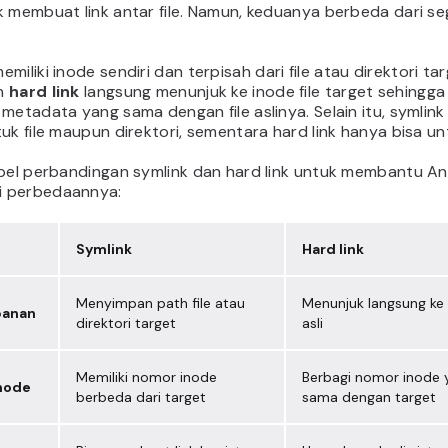
 membuat link antar file. Namun, keduanya berbeda dari se
emiliki inode sendiri dan terpisah dari file atau direktori tar
n
hard link
langsung menunjuk ke inode file target sehingga
metadata yang sama dengan file aslinya. Selain itu, symlink
uk file maupun direktori, sementara hard link hanya bisa untu
abel perbandingan symlink dan hard link untuk membantu A
 perbedaannya:
Symlink
Hard link
Menyimpan path file atau
Menunjuk langsung ke 
panan
direktori target
asli
Memiliki nomor inode
Berbagi nomor inode 
node
berbeda dari target
sama dengan target