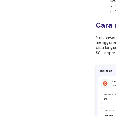
kes
di
pe
Cara 
Nah, seka
menggunak
bisa langs
SSH seper