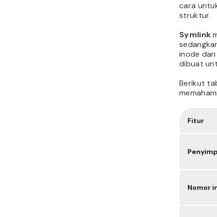
cara untuk
struktur.
Symlink
m
sedangka
inode dan 
dibuat unt
Berikut t
memahami
Fitur
Penyim
Nomor i