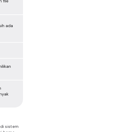
 file
sih ada
ilikan
n
anyak
 di sistem