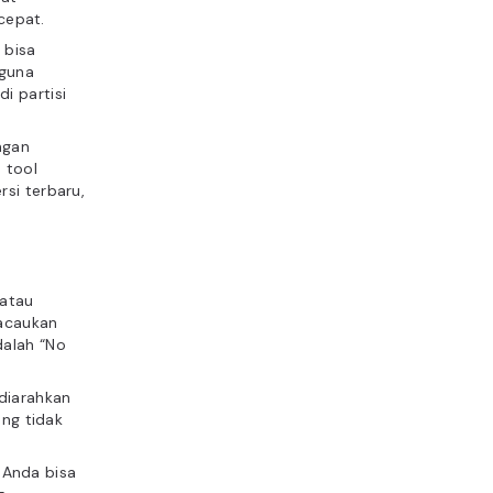
 cepat.
k bisa
rguna
i partisi
ngan
 tool
si terbaru,
 atau
gacaukan
dalah “No
diarahkan
ang tidak
, Anda bisa