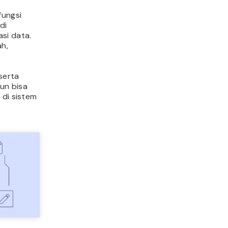
fungsi
di
si data.
ah,
serta
un bisa
 di sistem