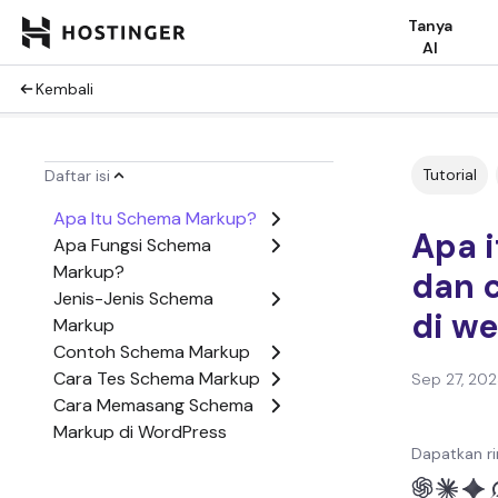
Tanya
AI
Kembali
Tutorial
Daftar isi
Apa Itu Schema Markup?
Apa 
Apa Fungsi Schema
Markup?
dan 
Jenis-Jenis Schema
di w
Markup
Contoh Schema Markup
Cara Tes Schema Markup
Sep 27, 20
Cara Memasang Schema
Markup di WordPress
Dapatkan ri
Kesimpulan