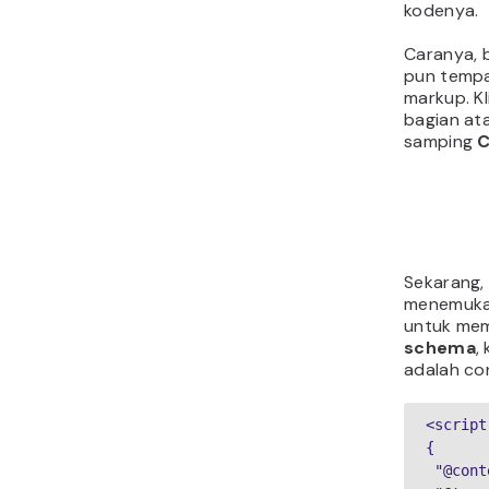
kodenya.
Caranya, 
pun temp
markup. Kl
bagian ata
samping
C
Sekarang,
menemuk
untuk mem
schema
,
adalah con
<script
{

 "@context": "http://schema.org",
