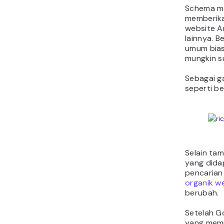
Schema ma
memberika
website A
lainnya. 
umum bia
mungkin s
Sebagai g
seperti be
Selain tam
yang dida
pencarian
organik w
berubah.
Setelah G
yang memil