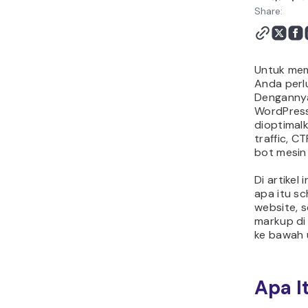
Share:
Untuk me
Anda perl
Dengannya
WordPress
dioptimal
traffic, C
bot mesin
Di artikel 
apa itu s
website, 
markup d
ke bawah 
Apa I