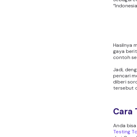
“Indonesia
Hasilnya 
gaya berit
contoh se
Jadi, den
pencari m
diberi sor
tersebut d
Cara
Anda bis
Testing T