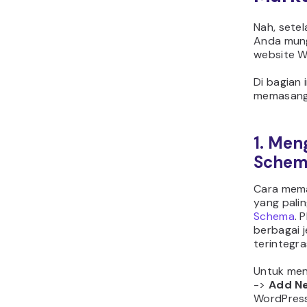
Nah, sete
Anda mung
website W
Di bagian 
memasang 
1. Men
Sche
Cara mema
yang pali
Schema
. 
berbagai 
terintegr
Untuk meng
->
Add N
WordPress,