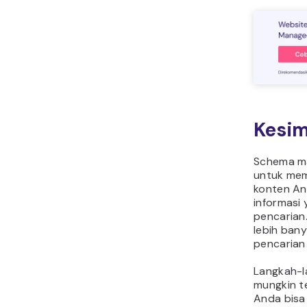
Kesi
Schema ma
untuk me
konten An
informasi 
pencarian
lebih bany
pencarian 
Langkah-
mungkin te
Anda bisa