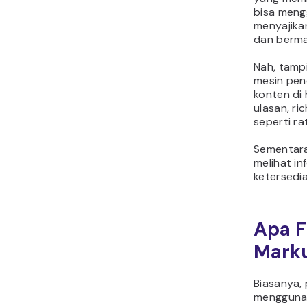
bisa meng
menyajikan
dan berma
Nah, tampi
mesin pen
konten di
ulasan, ri
seperti ra
Sementara
melihat in
ketersedi
Apa 
Mark
Biasanya,
menggunak