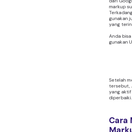
dari Goog
markup su
Terkadang
gunakan j
yang terin
Anda bisa
gunakan U
Setelah me
tersebut,
yang akti
diperbaiki.
Cara
Marku