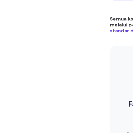
Semua kon
melalui 
standar d
F