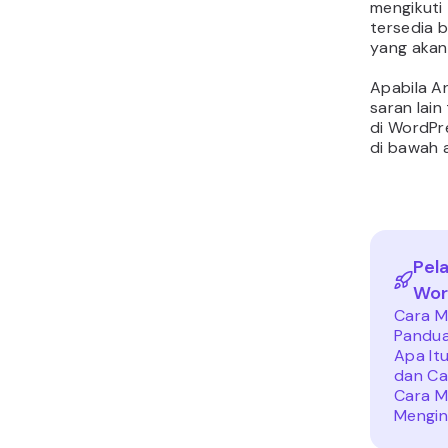
mengikuti 
tersedia 
yang akan
Apabila A
saran lai
di WordPr
di bawah ar
Pela
Wor
Cara M
Pandua
Apa It
dan Ca
Cara M
Mengin