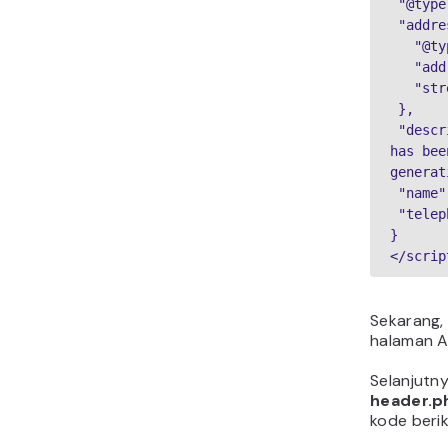
 "@type": "Organization",

 "address": {

   "@type": "PostalAddress",

   "addressRegion": "Neverland",

   "streetAddress": "667 Acme Road"

 },

 "description": "The Acme Organization 
has bee
generat
 "name": "Acme Organization",

 "telephone": "(0)12 34 56 789"

}

</scrip
Sekarang, 
halaman A
Selanjutny
header.p
kode beri