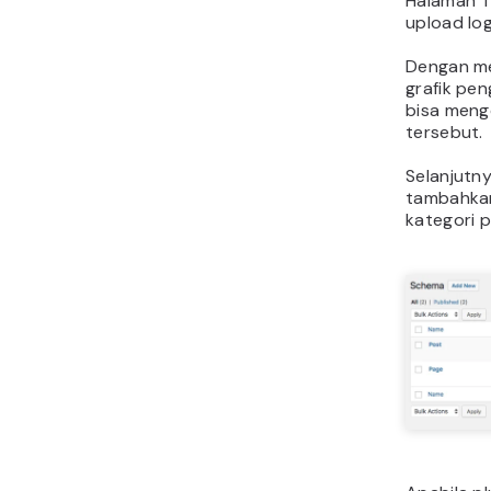
Halaman T
upload lo
Dengan me
grafik pen
bisa meng
tersebut.
Selanjutn
tambahkan
kategori p