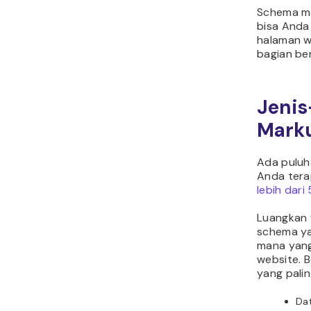
Schema ma
bisa Anda
halaman w
bagian beri
Jenis
Mark
Ada puluh
Anda tera
lebih dar
Luangkan 
schema ya
mana yang
website. 
yang pali
Dat