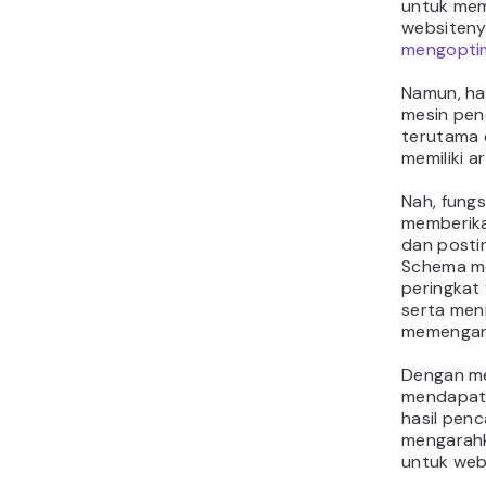
untuk mem
websiteny
mengoptim
Namun, ha
mesin pen
terutama 
memiliki ar
Nah, fung
memberika
dan posti
Schema m
peringkat 
serta men
memengaru
Dengan m
mendapatk
hasil penc
mengarahka
untuk web