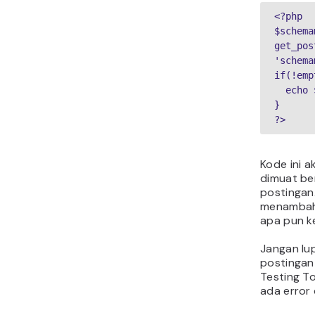
<?php

$schema
get_pos
'schema
if(!emp
  echo $schemamarkup;

}

?>
Kode ini 
dimuat b
postingan
menambah
apa pun k
Jangan lu
postingan
Testing T
ada error