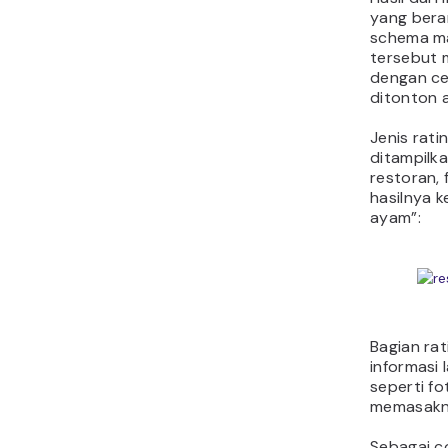
yang bera
schema ma
tersebut
dengan ce
ditonton a
Jenis rati
ditampilka
restoran, 
hasilnya k
ayam”:
Bagian rat
informasi 
seperti f
memasakn
Sebagai c