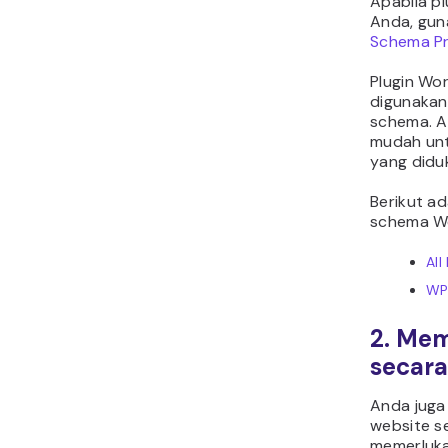
Apabila pl
Anda, guna
Schema P
Plugin Wo
digunaka
schema. A
mudah un
yang didu
Berikut ad
schema W
All
WP
2. Me
secar
Anda juga
website s
memerluka