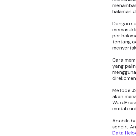
menambah
halaman d
Dengan sc
memasukk
per halam
tentang a
menyertak
Cara mem
yang palin
menggunak
direkomen
Metode JS
akan men
WordPress 
mudah unt
Apabila b
sendiri, 
Data Help