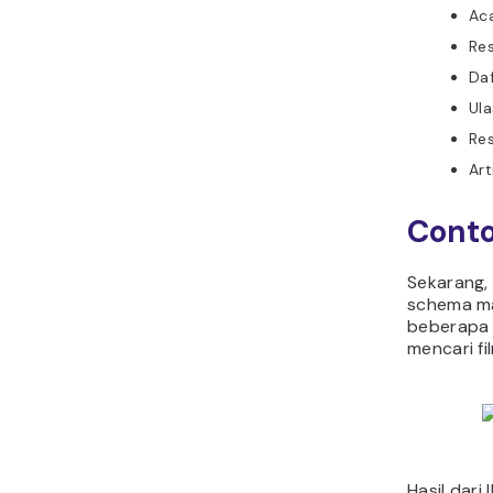
Ac
Re
Daf
Ul
Res
Art
Cont
Sekarang,
schema ma
beberapa 
mencari f
Hasil dari