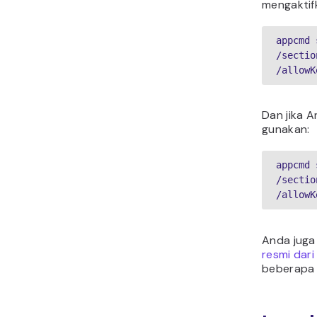
mengaktif
appcmd 
/sectio
/allowK
Dan jika 
gunakan:
appcmd 
/sectio
/allowK
Anda juga
resmi dari
beberapa 