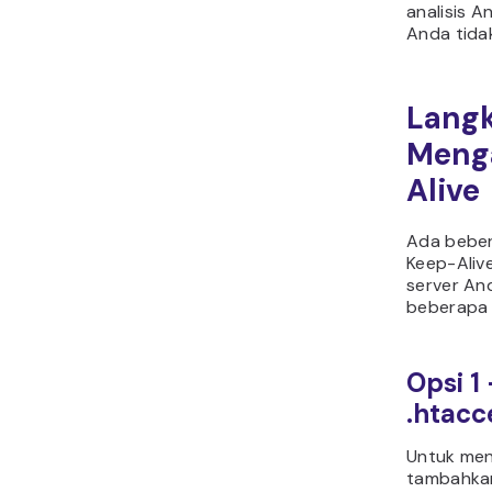
analisis 
Anda tida
Langk
Menga
Alive
Ada beber
Keep-Aliv
server And
beberapa 
Opsi 1
.htacc
Untuk men
tambahkan 