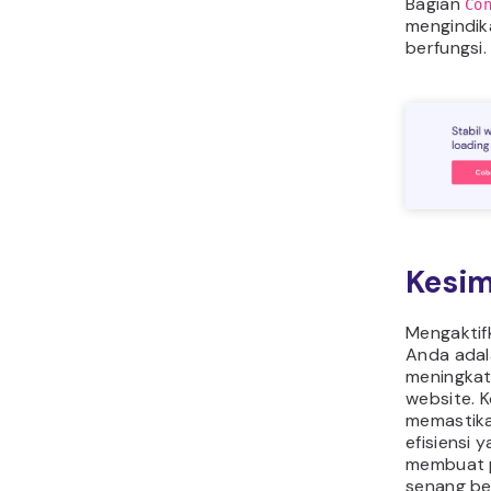
Bagian
Co
mengindik
berfungsi.
Kesi
Mengaktif
Anda adal
meningkat
website. 
memastika
efisiensi y
membuat 
senang be