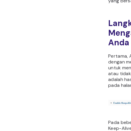
yang bers
Langk
Menga
Anda
Pertama, 
dengan m
untuk men
atau tidak
adalah has
pada hala
Pada bebe
Keep-Alive