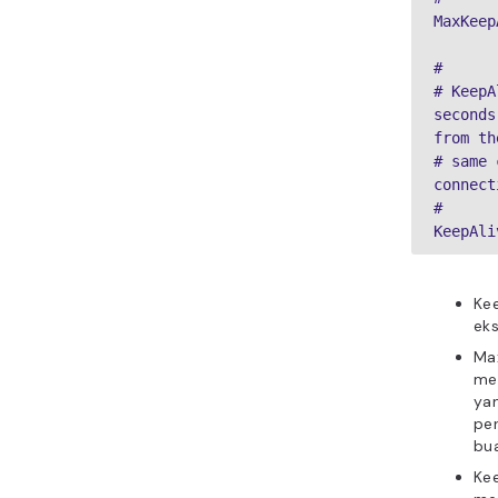
MaxKeep
#

# KeepA
seconds
from the
# same 
connect
#

KeepAli
Kee
eks
Max
me
yan
per
bua
Kee