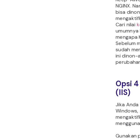
NGINX. Na
bisa dinon
mengaktif
Cari nilai
k
umumnya b
mengapa K
Sebelum m
sudah men
ini dinon-
perubaha
Opsi 4
(IIS)
Jika Anda
Windows, 
mengaktif
mengguna
Gunakan p