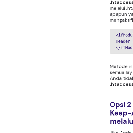
.htacces
melalui .
apapun ya
mengaktif
<ifModu
Header 
</ifMod
Metode ini
semua laya
Anda tidak
.htacces
Opsi 2
Keep-A
melalu
Jika Anda 