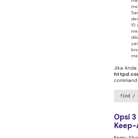
me
men
Sa
den
10 
me
dib
yan
bi
men
Jika Anda 
httpd.co
command l
find / 
Opsi 3
Keep-A
Keep-Alive