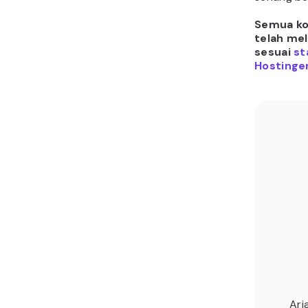
Semua kon
telah me
sesuai
st
Hostinger
Ari