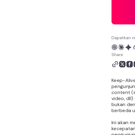
Dapatkan ri
Share:
Keep-Aliv
pengunju
content (s
video, dll
bukan de
berbeda un
Ini akan m
kecepatan
pengunju