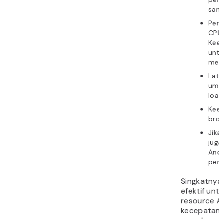
sa
Pe
CPU
Ke
unt
me
La
um
lo
Ke
br
Jik
ju
And
per
Singkatny
efektif u
resource 
kecepatan