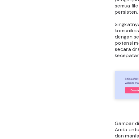
semua file
persisten.
Singkatny
komunikas
dengan s
potensi m
secara dr
kecepatan
Gambar di
Anda untu
dan manfa