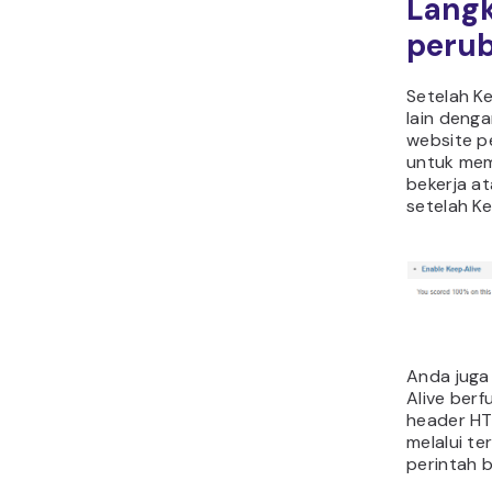
Langk
peru
Setelah Ke
lain den
website p
untuk me
bekerja ata
setelah Ke
Anda juga
Alive ber
header HTT
melalui t
perintah b