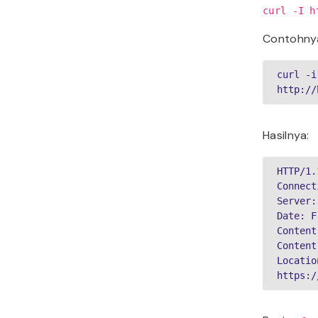
curl -I h
Contohny
curl -i 
http://
Hasilnya:
HTTP/1.
Connect
Server:
Date: F
Content
Content
Location
https:/