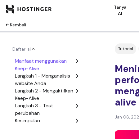
Tanya
AI
Kembali
Tutorial
Daftar isi
Manfaat menggunakan
Meni
Keep-Alive
Langkah 1 - Menganalisis
perf
website Anda
meng
Langkah 2 - Mengaktifkan
Keep-Alive
alive
Langkah 3 - Test
perubahan
Jan 08, 20
Kesimpulan