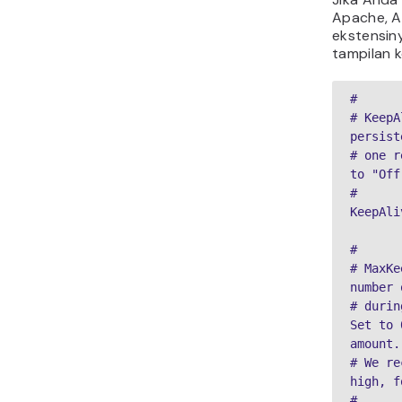
Apache, A
ekstensiny
tampilan k
#

# KeepA
persist
# one r
to "Off
#

KeepAli
#

# MaxKe
number 
# durin
Set to 
amount.

# We re
high, f
#
