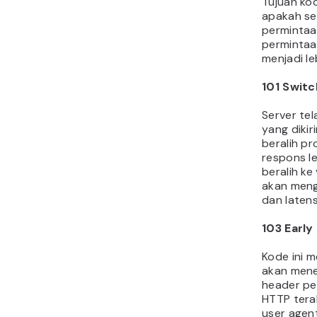
Tujuan ko
apakah se
permintaa
permintaa
menjadi leb
101 Switc
Server te
yang dikir
beralih pr
respons le
beralih ke
akan meng
dan latens
103 Early
Kode ini 
akan mene
header pe
HTTP terak
user agen