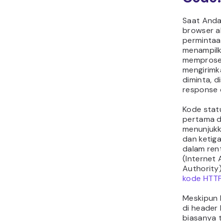
Saat Anda
browser a
permintaa
menampilk
memproses
mengirimk
diminta, 
response 
Kode status
pertama d
menunjukka
dan ketig
dalam ren
(Internet
Authority)
kode HTTP
Meskipun 
di header
biasanya 