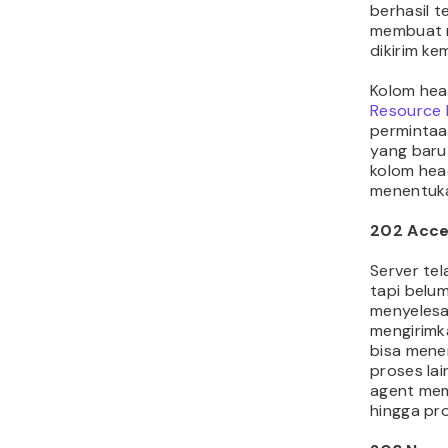
berhasil t
membuat r
dikirim ke
Kolom he
Resource I
permintaa
yang baru 
kolom he
menentuka
202 Acc
Server tel
tapi belu
menyelesa
mengirimk
bisa mene
proses la
agent mem
hingga pro