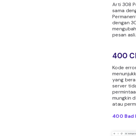
Arti 308 
sama den
Permanentl
dengan 30
mengubah
pesan asli
400 Cl
Kode erro
menunjuk
yang beras
server ti
permintaa
mungkin d
atau permi
400 Bad 