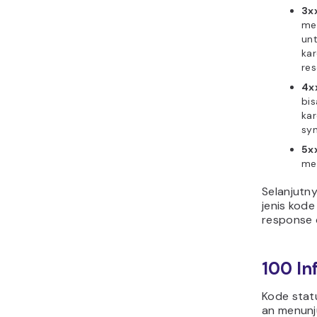
3x
me
un
ka
res
4xx
bi
kar
syn
5xx
me
Selanjutn
jenis kode
response 
100 In
Kode stat
an menunj