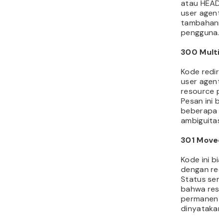
atau HEAD
user agen
tambahann
pengguna
300 Mult
Kode redi
user agent
resource 
Pesan ini
beberapa 
ambiguita
301 Move
Kode ini 
dengan re
Status se
bahwa res
permanen 
dinyataka