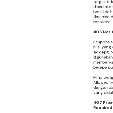
target tid
disertai 
berisi da
dan bisa d
resource.
406
Not 
Respons s
nilai yang
Accept
. 
digunakan
memberika
berapa pu
Mirip den
Allowed, k
dengan daf
yang diduk
407
Prox
Required