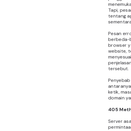
menemukan
Tapi, pesan
tentang a
sementara
Pesan erro
berbeda-
browser y
website, t
menyesuai
penjelasan
tersebut.
Penyebab p
antaranya
ketik, mas
domain ya
405
Meth
Server as
permintaa