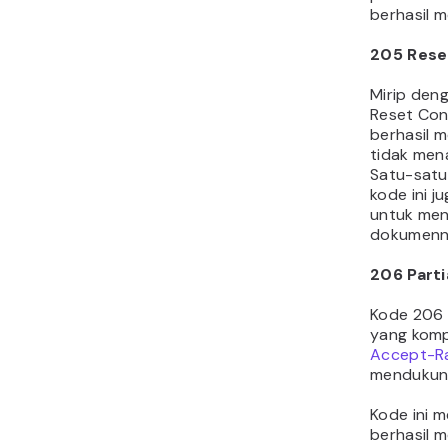
berhasil 
205 Rese
Mirip den
Reset Con
berhasil 
tidak men
Satu-satu
kode ini j
untuk men
dokumenn
206
Part
Kode 206 
yang kom
Accept-R
mendukun
Kode ini 
berhasil 