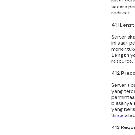
resource h
secara pe
redirect.
411
Lengt
Server ak
ini saat p
menentuk
Length
y
resource.
412 Preco
Server ti
yang terc
permintaan
biasanya 
yang beri
Since
ata
413
Reque