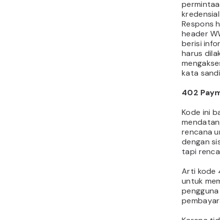
permintaan
kredensial
Respons h
header W
berisi inf
harus dila
mengakses
kata sandi
402 Paym
Kode ini 
mendatan
rencana 
dengan si
tapi renca
Arti kode
untuk mem
pengguna
pembayara