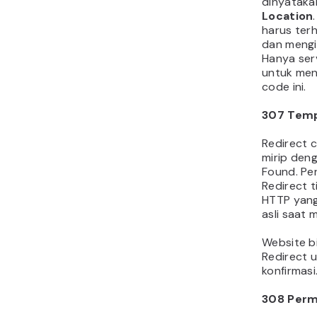
dinyataka
Location
harus ter
dan mengi
Hanya serv
untuk men
code ini.
307
Temp
Redirect c
mirip den
Found. Pe
Redirect 
HTTP yang
asli saat 
Website 
Redirect 
konfirmasi
308
Perm