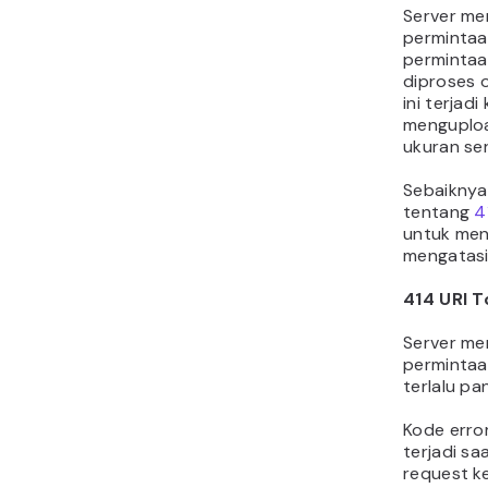
Server me
permintaa
permintaa
diproses o
ini terjad
menguploa
ukuran ser
Sebaiknya 
tentang
4
untuk men
mengatasi
414 URI 
Server me
permintaa
terlalu pa
Kode error
terjadi sa
request k