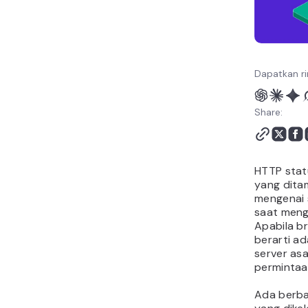
Dapatkan ri
Share:
HTTP stat
yang ditam
mengenai 
saat meng
Apabila b
berarti ad
server as
permintaa
Ada berba