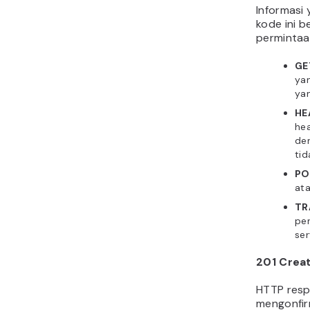
Informasi
kode ini 
permintaan
GE
ya
yan
HE
hea
de
tid
P
ata
TR
per
ser
201 Crea
HTTP resp
mengonfir