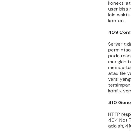
koneksi a
user bisa
lain wakt
konten.
409 Conf
Server tid
permintaan
pada resou
mungkin t
memperbar
atau file 
versi yang
tersimpan 
konflik vers
410 Gon
HTTP resp
404 Not 
adalah, 4