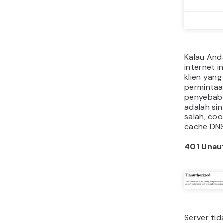
Kalau And
internet in
klien yang
permintaa
penyebab 
adalah si
salah, coo
cache DNS
401 Unau
Server ti