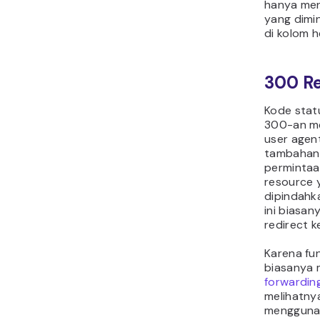
hanya men
yang dimin
di kolom 
300 Re
Kode stat
300-an m
user agen
tambahan
permintaan
resource 
dipindahka
ini biasan
redirect k
Karena fu
biasanya
forwardin
melihatny
mengguna