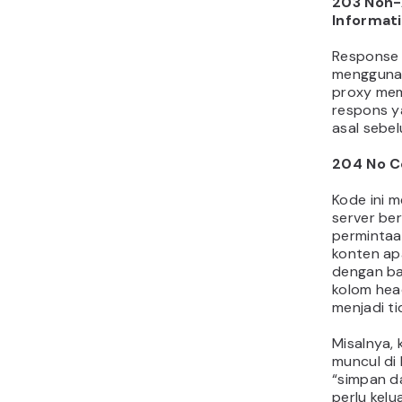
203 Non-
Informat
Response 
menggunak
proxy mem
respons y
asal sebe
204 No C
Kode ini 
server be
permintaa
konten apa
dengan ba
kolom hea
menjadi tid
Misalnya, 
muncul di
“simpan da
perlu kelu