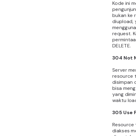
Kode ini 
pengunjung
bukan ke 
diupload, 
mengguna
request. 
permintaa
DELETE.
304 Not 
Server me
resource 
disimpan 
bisa meng
yang dimi
waktu loa
305 Use 
Resource 
diakses me