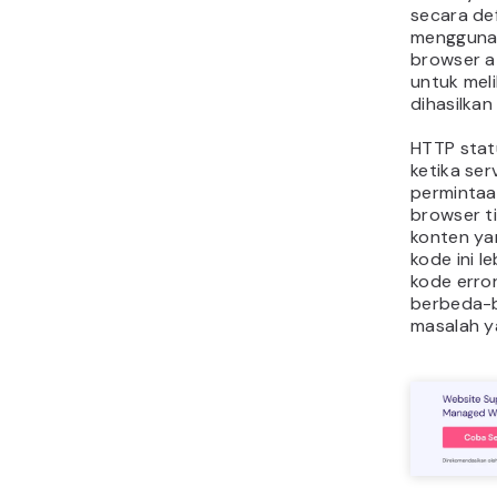
secara def
menggunak
browser a
untuk mel
dihasilkan
HTTP stat
ketika se
permintaa
browser t
konten yan
kode ini l
kode error
berbeda-
masalah ya