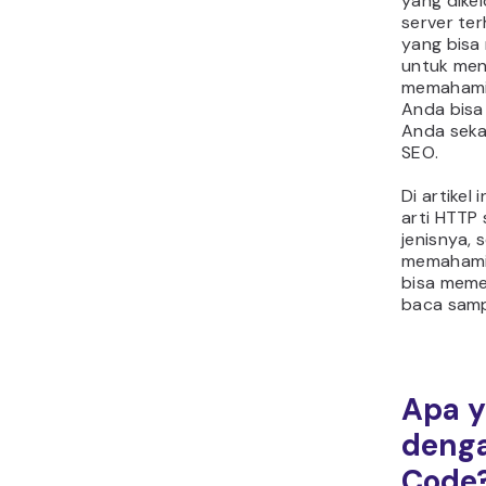
yang dike
server ter
yang bisa 
untuk men
memahami a
Anda bisa
Anda seka
SEO.
Di artikel
arti HTTP 
jenisnya,
memahami 
bisa meme
baca sampa
Apa 
denga
Code