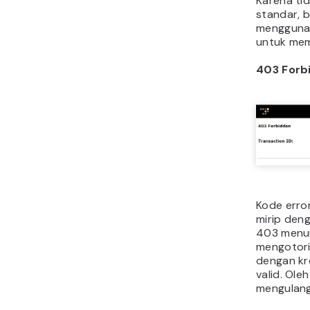
Karena ti
standar, 
mengguna
untuk mem
403 Forb
Kode erro
mirip den
403 menun
mengotori
dengan kr
valid. Ole
mengulang