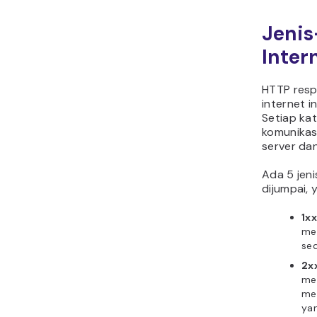
Jenis
Inter
HTTP resp
internet i
Setiap kat
komunikas
server dan
Ada 5 jen
dijumpai, y
1xx
me
se
2xx
me
me
yan