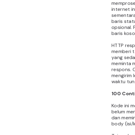
memproses
internet i
sementara 
baris sta
opsional. 
baris koso
HTTP resp
memberi t
yang seda
meminta 
respons. O
mengirim l
waktu tun
100 Cont
Kode ini 
belum men
dan memin
body (isi/