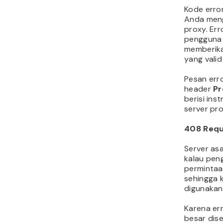
Kode error
Anda men
proxy. Er
pengguna 
memberika
yang valid
Pesan erro
header
Pr
berisi ins
server pro
408
Requ
Server asa
kalau pen
permintaa
sehingga 
digunakan
Karena err
besar dis