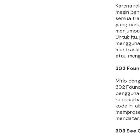
Karena rel
mesin pen
semua traf
yang baru
menjumpai
Untuk itu,
menggunak
mentransf
atau meng
302 Foun
Mirip den
302 Foun
pengguna k
relokasi h
kode ini 
memproses
mendatan
303 See 