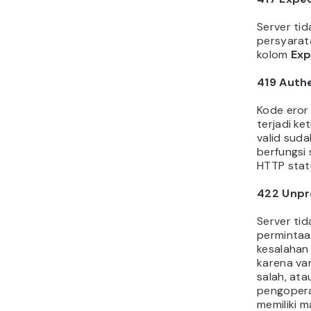
Server ti
persyarat
kolom
Exp
419
Auth
Kode eror 
terjadi ke
valid suda
berfungsi 
HTTP stat
422
Unpr
Server tid
perminta
kesalahan
karena va
salah, ata
pengopera
memiliki m