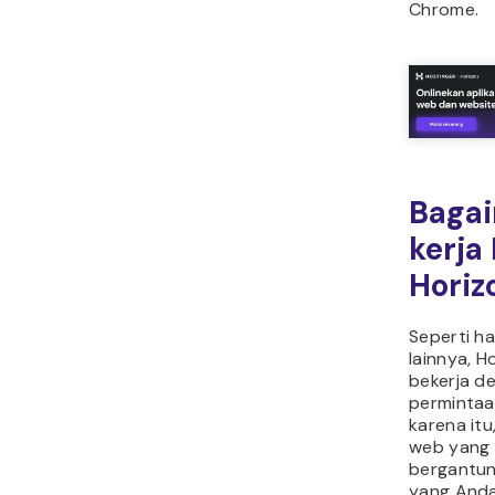
Chrome.
Baga
kerja
Horiz
Seperti h
lainnya, H
bekerja d
permintaa
karena itu,
web yang 
bergantun
yang Anda