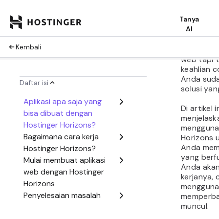
ide-ide A
aplikasi 
dan muda
Apabila sa
membuat a
web tapi t
keahlian c
Anda sud
solusi yan
Di artikel 
menjelask
mengguna
Horizons
Anda memb
yang berf
Anda akan
kerjanya, 
mengguna
memperbai
muncul.