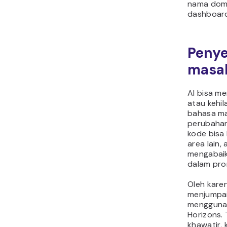
nama doma
dashboar
Penye
masa
AI bisa m
atau kehi
bahasa ma
perubahan
kode bisa
area lain,
mengabaik
dalam pro
Oleh kare
menjumpai
mengguna
Horizons. 
khawatir, k