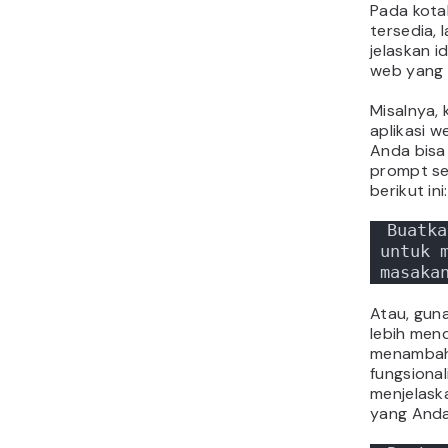
Pada kota
tersedia, 
jelaskan i
web yang 
Misalnya,
aplikasi 
Anda bis
prompt se
berikut ini:
Buatka
untuk m
masaka
Atau, gun
lebih mend
menambahk
fungsional
menjelask
yang Anda