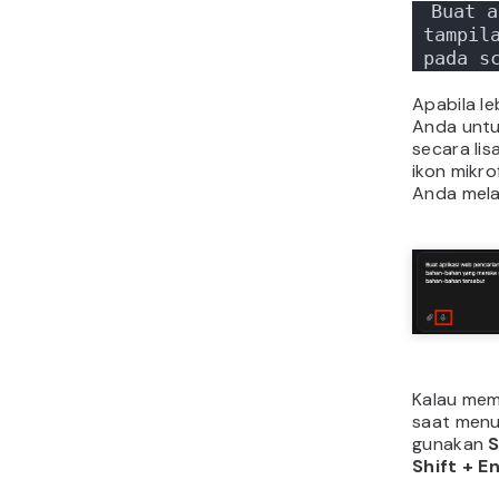
Buat a
tampila
pada s
Apabila l
Anda untu
secara lis
ikon mikrof
Anda melal
Kalau mem
saat menu
gunakan
S
Shift + E