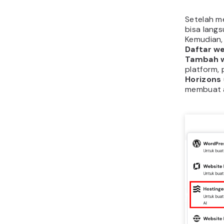
Setelah m
bisa langs
Kemudian, 
Daftar w
Tambah 
platform, 
Horizons
membuat a