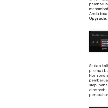
pembaruan
menambah
Anda bisa 
Upgrade
.
Setiap ka
prompt ba
Horizons 
pembaruan
siap, pane
direfresh
perubahan