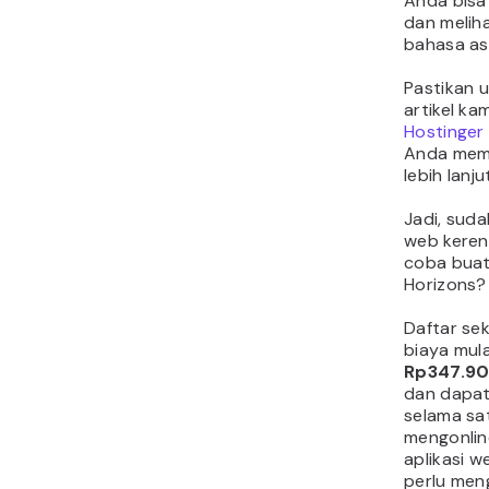
Anda bisa
dan melih
bahasa asl
Pastikan 
artikel ka
Hostinger
Anda memi
lebih lanju
Jadi, suda
web keren
coba buat
Horizons?
Daftar se
biaya mula
Rp347.90
dan dapat
selama sa
mengonlin
aplikasi w
perlu me