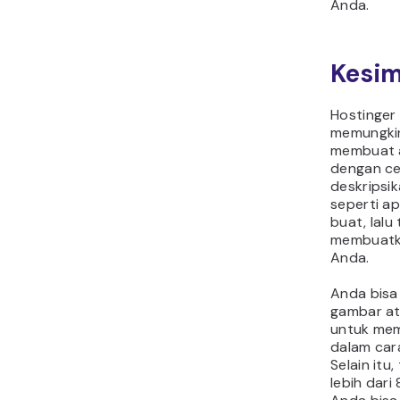
Anda.
Kesi
Hostinger
memungki
membuat a
dengan ce
deskripsik
seperti a
buat, lalu 
membuatk
Anda.
Anda bis
gambar a
untuk me
dalam cara
Selain itu
lebih dari