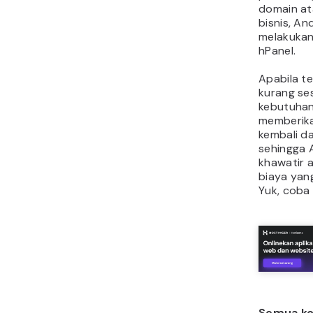
domain at
bisnis, An
melakukan
hPanel.
Apabila te
kurang se
kebutuhan
memberika
kembali da
sehingga 
khawatir 
biaya yan
Yuk, coba 
Semua kon