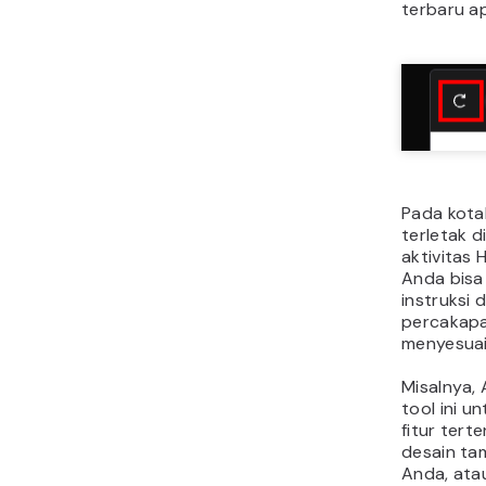
terbaru ap
Pada kota
terletak d
aktivitas 
Anda bis
instruksi 
percakap
menyesuai
Misalnya,
tool ini 
fitur tert
desain tam
Anda, ata