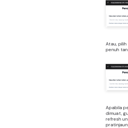
Atau, pilih
penuh tanp
Apabila p
dimuat, g
refresh u
pratinjaun