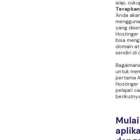
siap, cuku
Terapkan
Anda akan
menggunak
yang dise
Hostinger
bisa men
domain at
sendiri di
Bagaimana
untuk mem
pertama 
Hostinger
pelajari c
berikutnya
Mula
aplik