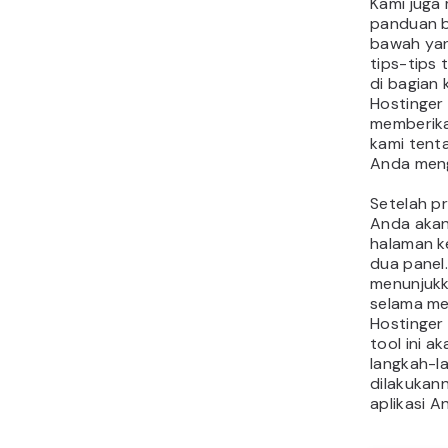
Kami juga
panduan b
bawah ya
tips-tips 
di bagian 
Hostinger
memberik
kami tent
Anda meng
Setelah pr
Anda akan
halaman ke
dua panel. 
menunjukk
selama m
Hostinger
tool ini a
langkah-l
dilakukan
aplikasi A