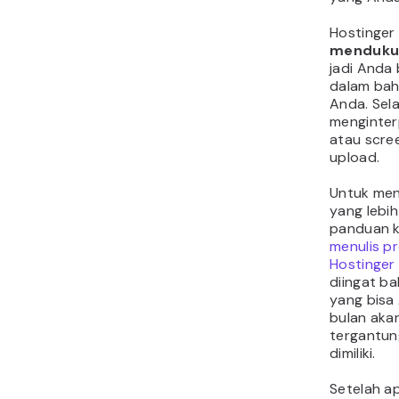
Hostinger
menduku
jadi Anda
dalam bah
Anda. Selai
menginter
atau scre
upload.
Untuk men
yang lebih
panduan 
menulis p
Hostinger
diingat b
yang bisa
bulan aka
tergantun
dimiliki.
Setelah a