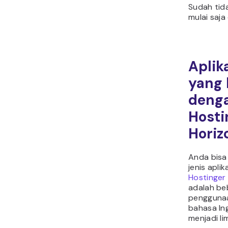
Sudah tid
mulai saja
Aplik
yang 
deng
Hosti
Horiz
Anda bis
jenis apli
Hostinger
adalah be
pengguna
bahasa Ing
menjadi li