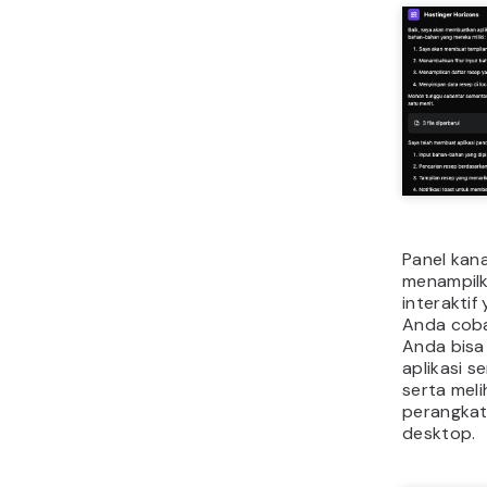
Panel kan
menampilk
interaktif
Anda coba
Anda bis
aplikasi s
serta meli
perangkat
desktop.