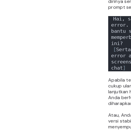
dirinya s
prompt sep
Hai, s
error. 
bantu s
memperb
ini?
[
Serta
error a
screens
chat
]
Apabila te
cukup ula
lanjutkan 
Anda berf
diharapka
Atau, Anda
versi stab
menyempu