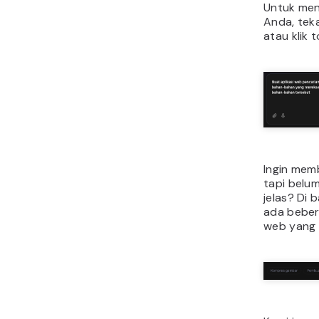
Untuk men
Anda, te
atau klik
Ingin mem
tapi belum
jelas? Di 
ada bebera
web yang b