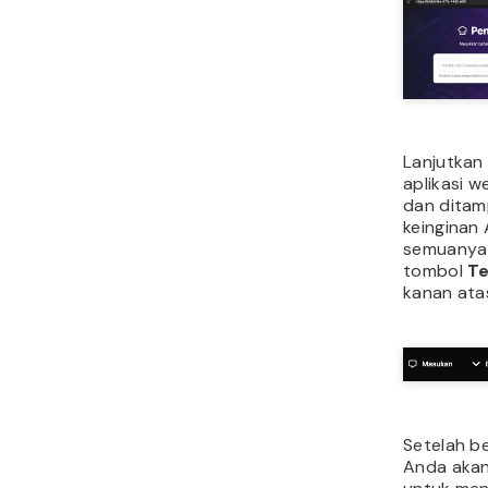
Lanjutkan
aplikasi 
dan ditam
keinginan 
semuanya s
tombol
T
kanan ata
Setelah be
Anda aka