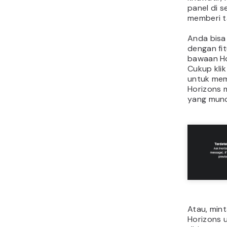
panel di 
memberi t
Anda bisa
dengan fi
bawaan Ho
Cukup kli
untuk mem
Horizons 
yang munc
Atau, min
Horizons 