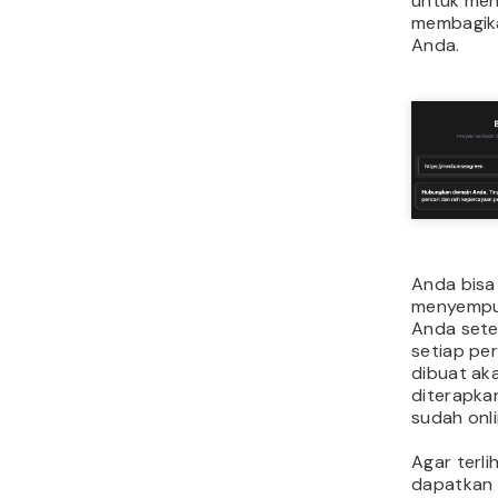
untuk me
membagika
Anda.
Anda bisa
menyempur
Anda sete
setiap pe
dibuat ak
diterapka
sudah onli
Agar terli
dapatkan