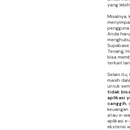
yang lebih
Misalnya, 
menyimpan
pengguna 
Anda har
menghubu
Supabase 
Tenang, H
bisa memb
terkait l
Selain itu
masih dal
untuk seme
tidak bi
aplikasi 
canggih
,
keuangan 
atau e-wal
aplikasi 
ekstensi 