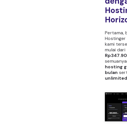
deng
Hosti
Horiz
Pertama, 
Hostinger 
kami ters
mulai dari
Rp347.90
semuanya
hosting g
bulan
ser
unlimite