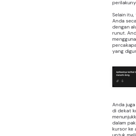
perilakuny
Selain itu
Anda secar
dengan alu
runut. An
mengguna
percakapa
yang digun
Anda juga
di dekat 
menunjukk
dalam pak
kursor ke
untuk mel