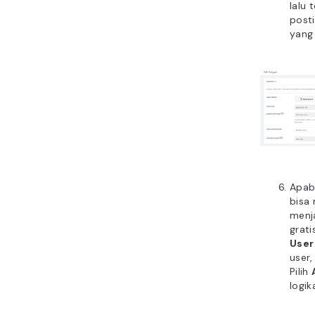
lalu
post
yang 
Apab
bisa 
menj
grati
User
user,
Pilih
logik