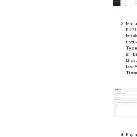
Masu
PHP b
kota
untu
Typ
ini,
khus
Los 
Time
Bagi