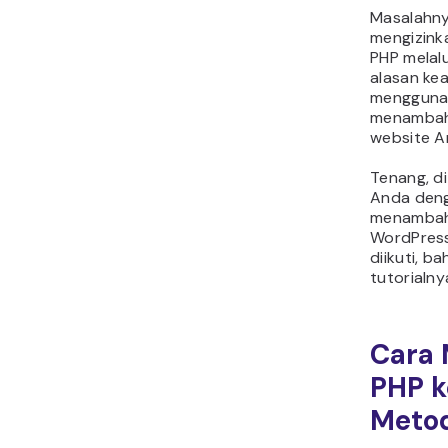
Masalahny
mengizink
PHP melalu
alasan ke
menggunak
menambahk
website A
Tenang, di
Anda den
menambah
WordPres
diikuti, b
tutorialny
Cara
PHP k
Meto