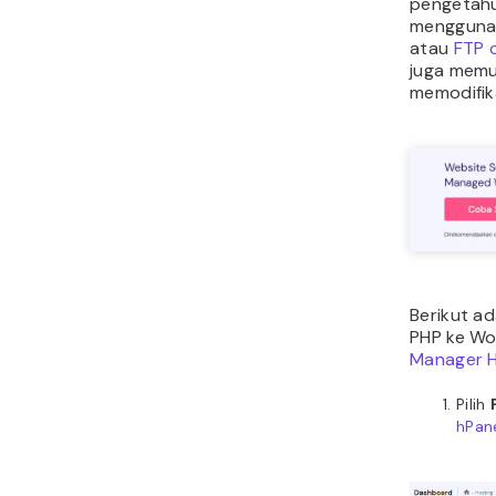
pengetahu
menggunak
atau
FTP c
juga mem
memodifika
Berikut a
PHP ke W
Manager H
Pilih
hPan