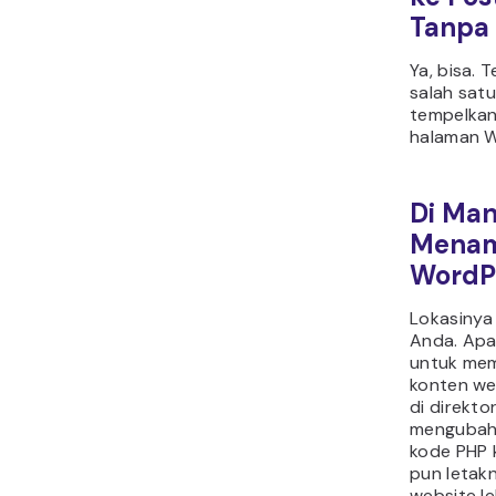
Tanpa 
Ya, bisa. 
salah satu
tempelkan
halaman W
Di Ma
Menam
WordP
Lokasinya
Anda. Apa
untuk memo
konten we
di direkto
mengubah 
kode PHP k
pun letakn
website l