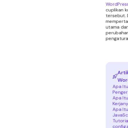
WordPres
cuplikan 
tersebut.
mempertah
utama da
perubahan
pengatura
Arti
Wor
Apa It
Penger
Apa It
Kerjan
Apa It
JavaSc
Tutori
config