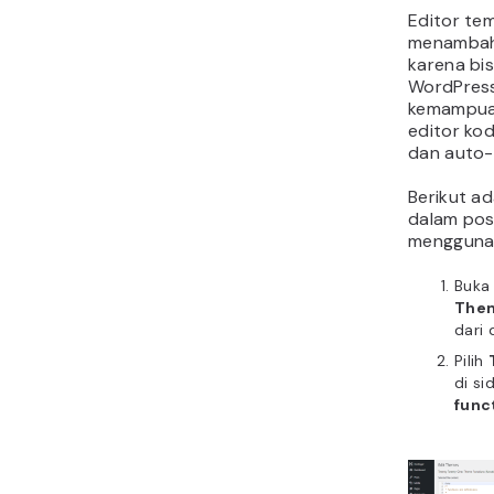
Editor te
menambah
karena bi
WordPress.
kemampuan
editor ko
dan auto-
Berikut a
dalam pos
menggunak
Buk
Them
dari
Pilih
di s
func