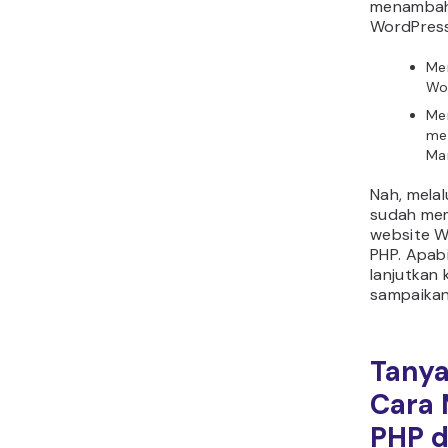
menambah
WordPres
Me
Wo
Me
mel
Man
Nah, melal
sudah me
website 
PHP. Apabi
lanjutkan 
sampaikan
Tanya
Cara
PHP d