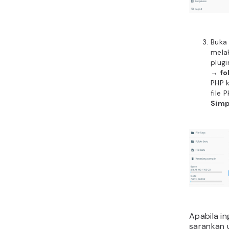
Buka
mela
plug
→
fo
PHP k
file 
Sim
Apabila in
sarankan