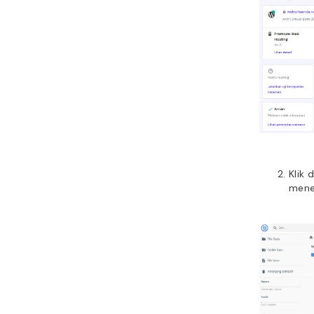
Klik 
menel