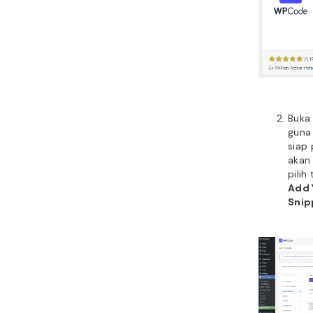
Buk
guna
siap 
akan
pilih
Add 
Snip