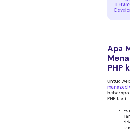
11 Fra
Develo
Apa 
Mena
PHP k
Untuk we
managed 
beberapa
PHP kusto
Fu
Tam
tid
te