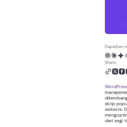
Dapatkan ri
Share:
WordPres
manajeme
dikemban
skrip pop
website. 
mengoptim
dari segi 