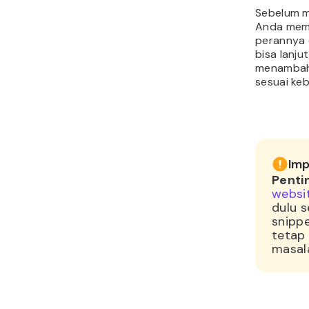
Sebelum me
Anda mem
perannya 
bisa lanju
menambah
sesuai ke
Imp
Penti
websi
dulu 
snipp
tetap 
masal