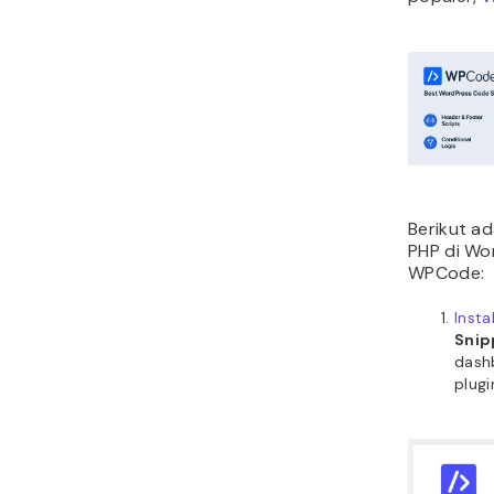
Berikut a
PHP di Wo
WPCode:
Insta
Snip
dash
plugi