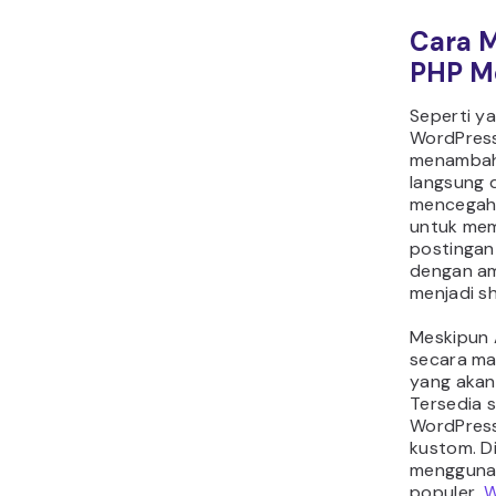
Cara 
PHP M
Seperti ya
WordPress
menambah
langsung 
mencegah 
untuk mem
postingan
dengan a
menjadi s
Meskipun
secara ma
yang aka
Tersedia s
WordPres
kustom. Di
menggunak
populer,
W