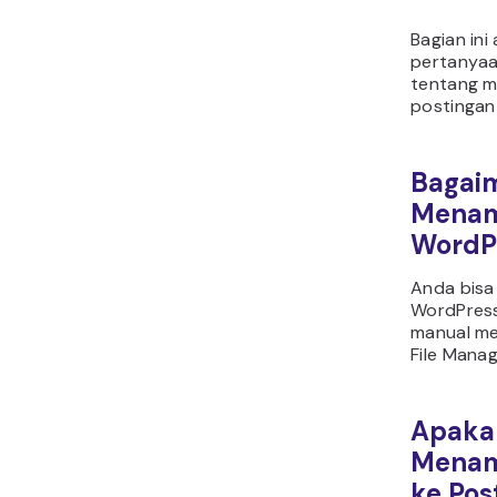
Bagian in
pertanyaa
tentang m
postingan
Bagai
Menam
WordP
Anda bisa
WordPress
manual me
File Manag
Apaka
Menam
ke Pos