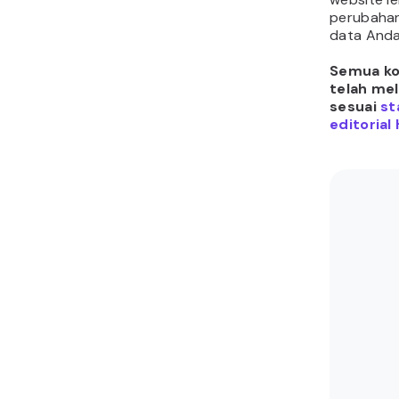
perubahan
data Anda 
Semua kon
telah me
sesuai
st
editorial