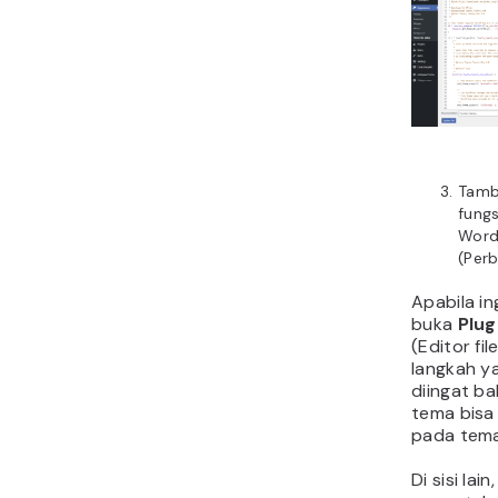
Tamb
fungs
WordP
(Perb
Apabila ing
buka
Plug
(Editor fil
langkah ya
diingat ba
tema bisa
pada tema
Di sisi lai