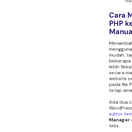
me
Cara 
PHP k
Manua
Menambah
menggunak
mudah, ta
beberapa 
lebih flek
secara ma
website s
pada file
tetap aman
Ada dua 
WordPress
editor te
Manager
teks.