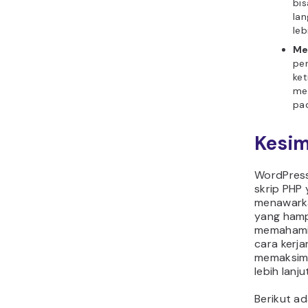
bi
la
leb
Me
per
ket
me
pa
Kesi
WordPress
skrip PHP
menawarka
yang hamp
memahami 
cara kerj
memaksim
lebih lanju
Berikut a