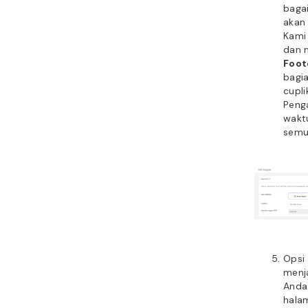
baga
akan
Kami
dan 
Foot
bagi
cupli
Peng
waktu
semu
Opsi
menja
Anda
hala