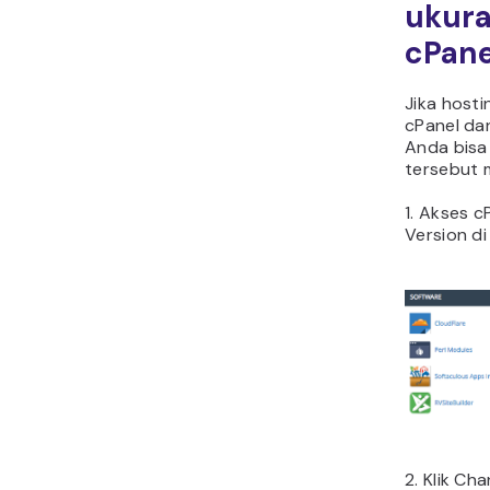
ukura
cPane
Jika host
cPanel da
Anda bisa
tersebut m
1. Akses 
Version di
2. Klik Ch