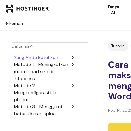
Tanya
AI
Kembali
Tutorial
Daftar isi
Yang Anda Butuhkan
Cara
Metode 1 - Meningkatkan
max upload size di
maks
.htaccess
mengu
Metode 2 -
Mengkonfigurasi file
Word
php.ini
Metode 3 - Mengganti
Feb 14, 202
batas ukuran upload
maksimal di cPanel
Metode 4 - Memodifikasi