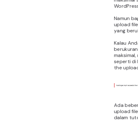
WordPress
Namun bag
upload fil
yang beru
Kalau And
berukuran
maksimal,
seperti di
the upload
Ada beber
upload fil
dalam tutor