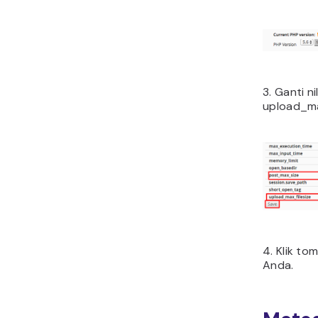
3. Ganti n
upload_ma
4. Klik to
Anda.