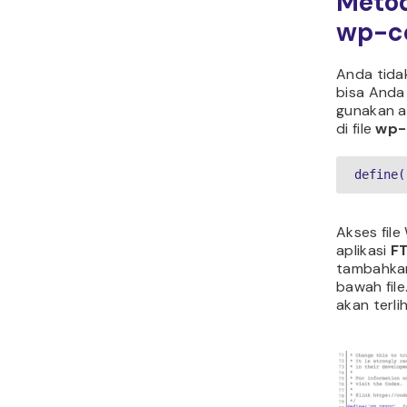
Metod
wp-c
Anda tidak
bisa Anda
gunakan a
di file
wp-
define(
Akses fil
aplikasi
F
tambahkan
bawah file
akan terlih