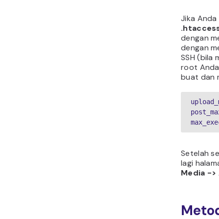
Jika Anda
.htacces
dengan me
dengan m
SSH (bila 
root Anda
buat dan 
upload_
post_ma
max_exe
Setelah s
lagi hala
Media ->
Metod