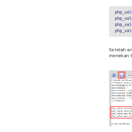
php_val
php_val
php_val
php_val
Setelah a
menekan 