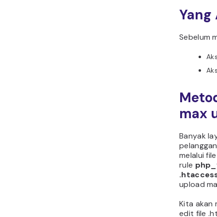
Yang
Sebelum m
Aks
Ak
Metod
max u
Banyak la
pelanggan
melalui fil
rule
php_
.htacces
upload ma
Kita aka
edit file 