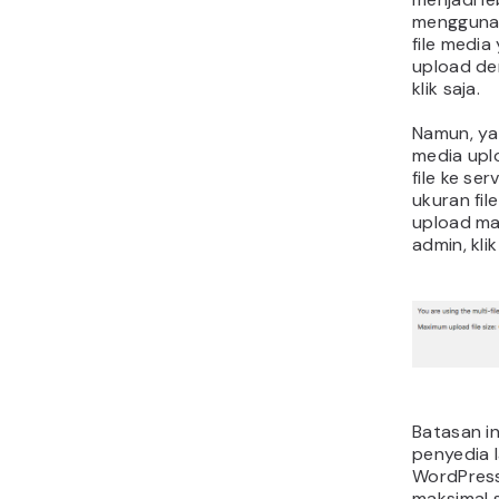
menggunak
file media
upload de
klik saja.
Namun, ya
media up
file ke se
ukuran fi
upload ma
admin, kl
Batasan i
penyedia l
WordPress
maksimal 