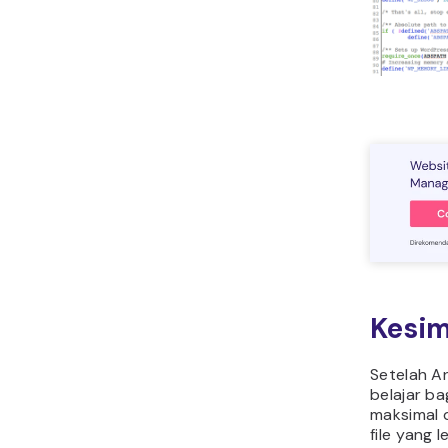
Kesi
Setelah An
belajar b
maksimal 
file yang 