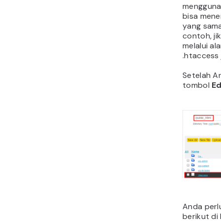
menggunak
bisa mene
yang sama
contoh, j
melalui a
.htaccess 
Setelah A
tombol
Ed
Anda perl
berikut di