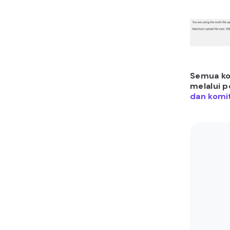
Semua kon
melalui 
dan komit