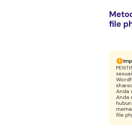
Metod
file p
Imp
PENTIN
sesua
WordP
share
Anda u
Anda 
hubun
memas
file ph