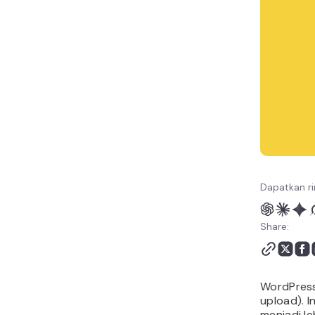
file wp-config.php
Kesimpulan
Dapatkan ri
Share:
WordPress
upload). I
menjadi le