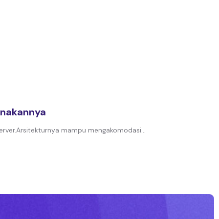
unakannya
 server.Arsitekturnya mampu mengakomodasi...