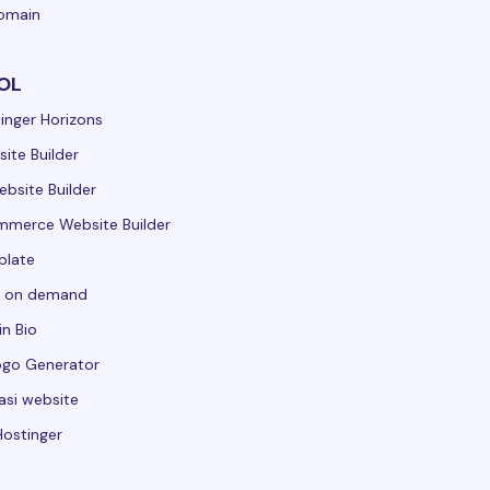
domain
OL
inger Horizons
ite Builder
ebsite Builder
merce Website Builder
plate
t on demand
in Bio
ogo Generator
asi website
Hostinger