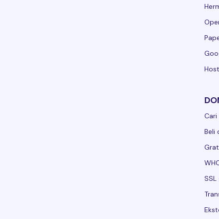
Her
Ope
Pape
Goo
Host
DO
Cari
Beli
Grat
WHO
SSL 
Tran
Ekst