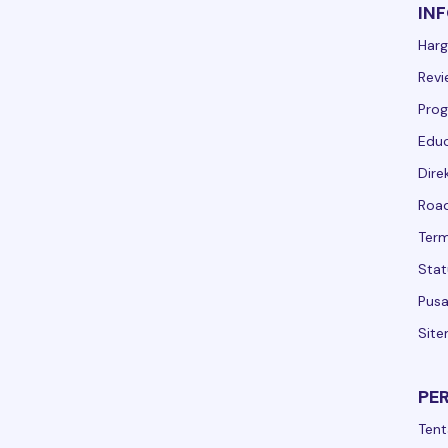
IN
Har
Revi
Prog
Educ
Dire
Road
Term
Stat
Pusa
Sit
PE
Tent