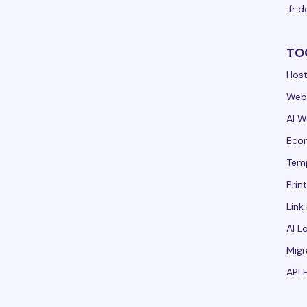
.fr 
TO
Host
Webs
AI W
Ecom
Tem
Prin
Link 
AI L
Migr
API 