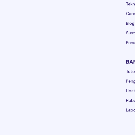
Tekn
Care
Blog
Sust
Prin
BA
Tuto
Pen
Hos
Hubu
Lap