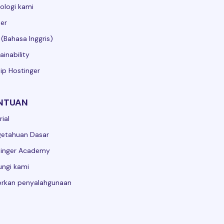
ologi kami
er
 (Bahasa Inggris)
ainability
sip Hostinger
NTUAN
rial
getahuan Dasar
tinger Academy
ngi kami
orkan penyalahgunaan