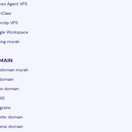
mes Agent VPS
nClaw
rclip VPS
gle Workspace
ing murah
MAIN
 domain murah
 domain
is domain
IS
gratis
sfer domain
ensi domain