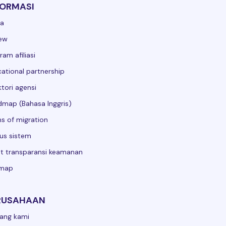
FORMASI
ga
ew
ram afiliasi
ational partnership
ktori agensi
map (Bahasa Inggris)
s of migration
us sistem
t transparansi keamanan
emap
RUSAHAAN
ang kami