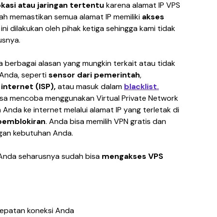
okasi atau jaringan tertentu 
karena alamat IP VPS 
ah memastikan semua alamat IP memiliki 
akses 
ini dilakukan oleh pihak ketiga sehingga kami tidak 
snya.
na berbagai alasan yang mungkin terkait atau tidak 
Anda, seperti 
sensor dari pemerintah
, 
nternet (ISP),
 atau masuk dalam 
blacklist.
 bisa mencoba menggunakan Virtual Private Network 
da ke internet melalui alamat IP yang terletak di 
pemblokiran
. Anda bisa memilih VPN gratis dan 
ngan kebutuhan Anda.
Anda seharusnya sudah bisa 
mengakses VPS
epatan koneksi Anda