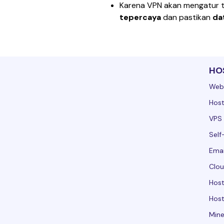
Karena VPN akan mengatur t
tepercaya
 dan pastikan
 da
HO
Web
Host
VPS 
Self
Emai
Clou
Hos
Host
Mine