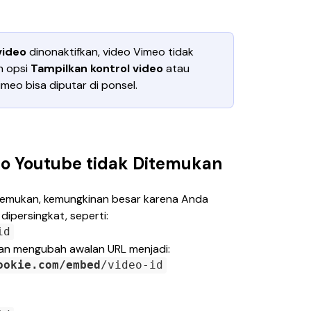
video 
dinonaktifkan, video Vimeo tidak 
n opsi 
Tampilkan kontrol video 
atau
imeo bisa diputar di ponsel.
eo Youtube tidak Ditemukan
itemukan, kemungkinan besar karena Anda 
persingkat, seperti: 
id
an mengubah awalan URL menjadi:
ookie.com/embed
/video-id