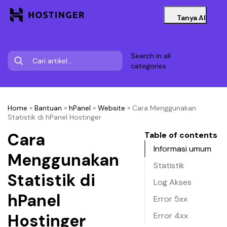
Tanya AI
Search in all
categories
Home
»
Bantuan
»
hPanel
»
Website
»
Cara Menggunakan
Statistik di hPanel Hostinger
Cara
Table of contents
Informasi umum
Menggunakan
Statistik
Statistik di
Log Akses
hPanel
Error 5xx
Hostinger
Error 4xx