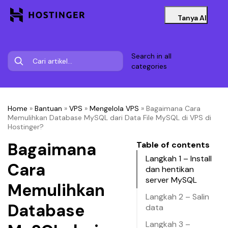
Tanya AI
Search in all
categories
Home
»
Bantuan
»
VPS
»
Mengelola VPS
»
Bagaimana Cara
Memulihkan Database MySQL dari Data File MySQL di VPS di
Hostinger?
Bagaimana
Table of contents
Langkah 1 – Install
Cara
dan hentikan
server MySQL
Memulihkan
Langkah 2 – Salin
Database
data
Langkah 3 –