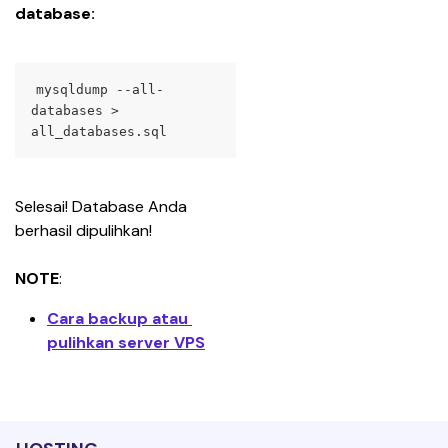
database:
mysqldump --all-
databases > 
all_databases.sql
Selesai! Database Anda 
berhasil dipulihkan!
NOTE
:
Cara backup atau 
pulihkan server VPS