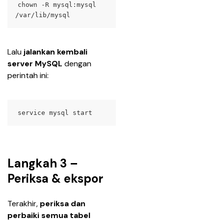
chown -R mysql:mysql 
/var/lib/mysql
Lalu 
jalankan kembali 
server MySQL 
dengan 
perintah ini:
service mysql start
Langkah 3 –
Periksa & ekspor
Terakhir,
 periksa dan 
perbaiki semua tabel 