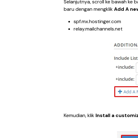
Selanjutnya, scroll ke bawah ke b
baru dengan mengklik 
Add A new
spf.mx.hostinger.com
relay.mailchannels.net
Kemudian, klik 
Install a custom