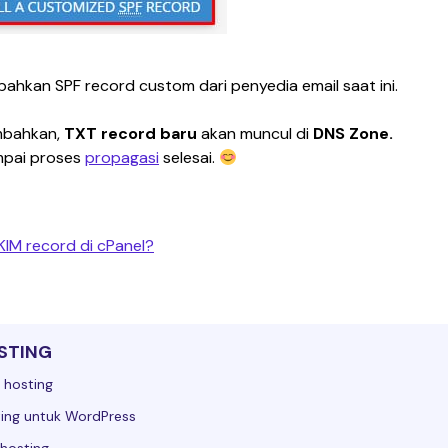
mbahkan SPF record custom dari penyedia email saat ini.
mbahkan, 
TXT record baru 
akan muncul di 
DNS Zone. 
mpai proses 
propagasi
 selesai. 
IM record di cPanel?
STING
 hosting
ing untuk WordPress