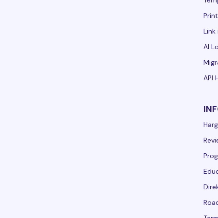
Tem
Prin
Link 
AI L
Migr
API 
IN
Har
Revi
Prog
Educ
Dire
Road