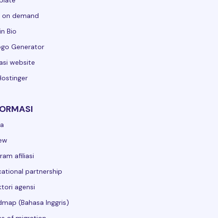
plate
t on demand
in Bio
ogo Generator
asi website
Hostinger
FORMASI
ga
ew
ram afiliasi
ational partnership
ktori agensi
map (Bahasa Inggris)