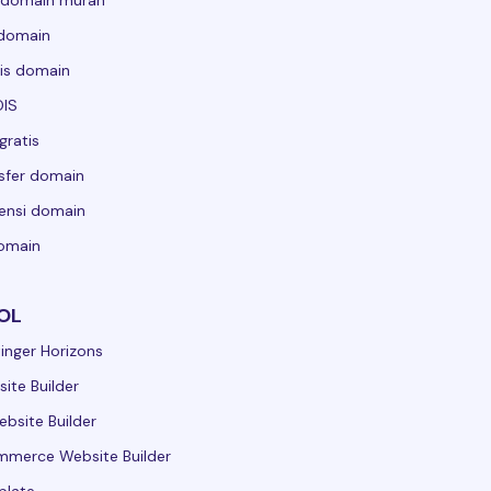
 domain murah
 domain
is domain
IS
gratis
sfer domain
ensi domain
domain
OL
inger Horizons
ite Builder
ebsite Builder
merce Website Builder