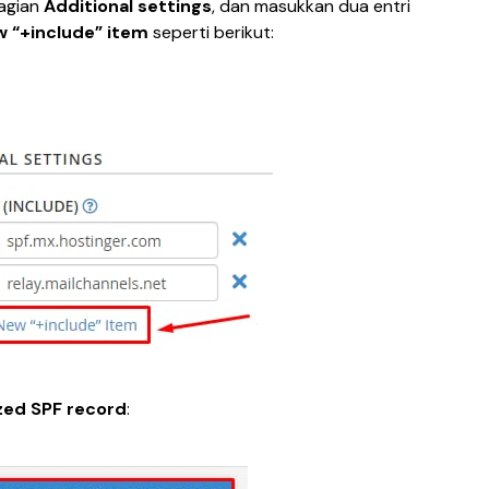
agian 
Additional settings
, dan masukkan dua entri 
 “+include” item 
seperti berikut:
ized SPF record
: