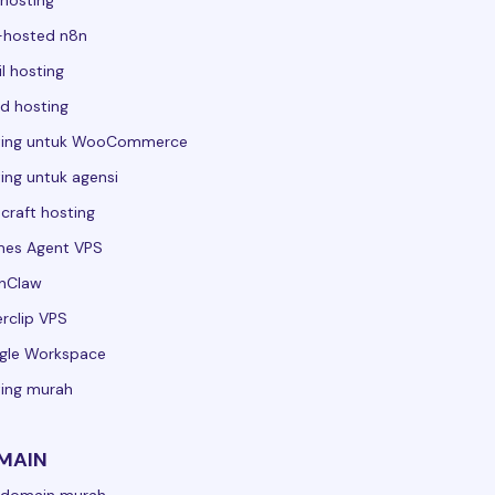
hosting
-hosted n8n
l hosting
d hosting
ting untuk WooCommerce
ing untuk agensi
craft hosting
mes Agent VPS
nClaw
rclip VPS
gle Workspace
ing murah
MAIN