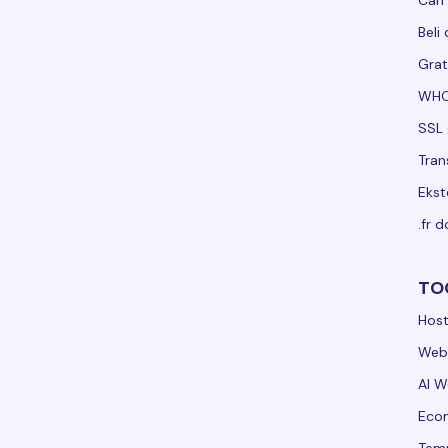
Cari
Beli
Grat
WHO
SSL 
Tran
Ekst
.fr 
TO
Host
Webs
AI W
Ecom