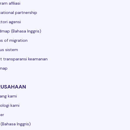
ram afiliasi
ational partnership
ktori agensi
map (Bahasa Inggris)
s of migration
us sistem
t transparansi keamanan
emap
RUSAHAAN
ang kami
ologi kami
er
 (Bahasa Inggris)