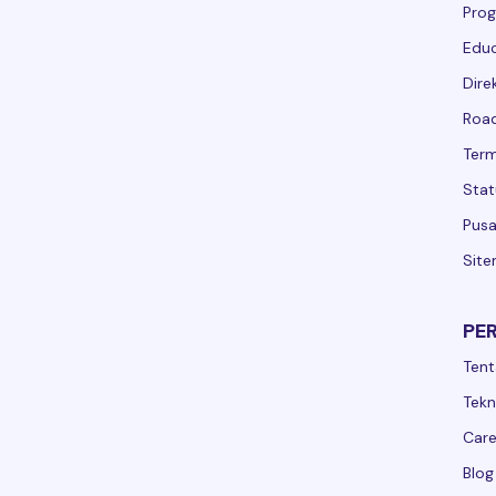
Prog
Educ
Dire
Road
Term
Stat
Pusa
Sit
PE
Tent
Tekn
Care
Blog