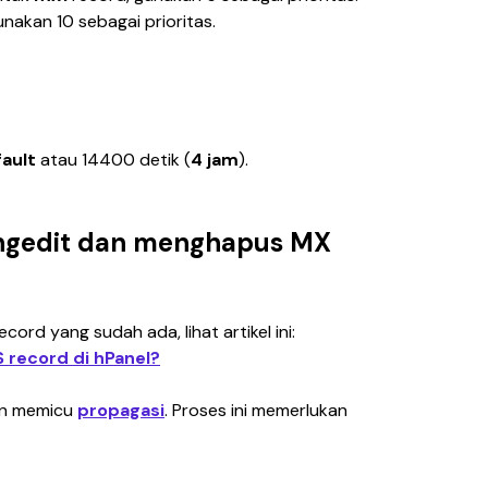
unakan 10 sebagai prioritas.
ault
 atau 14400 detik (
4 jam
).
ngedit dan menghapus MX
rd yang sudah ada, lihat artikel ini: 
 record di hPanel?
n memicu 
propagasi
. Proses ini memerlukan 