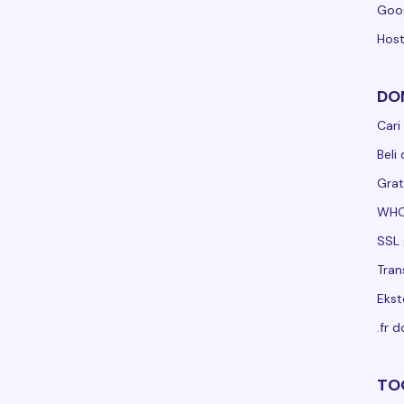
Goo
Host
DO
Cari
Beli
Grat
WHO
SSL 
Tran
Ekst
.fr 
TO