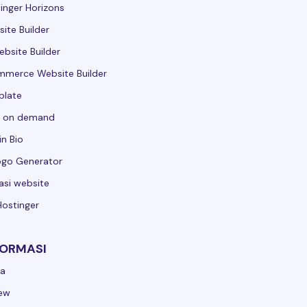
inger Horizons
ite Builder
ebsite Builder
merce Website Builder
plate
t on demand
in Bio
ogo Generator
asi website
Hostinger
FORMASI
ga
ew