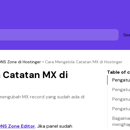
Sea
NS Zone di Hostinger
»
Cara Mengelola Catatan MX di Hostinger
 Catatan MX di
Table of 
Pengatu
Pengatur
mengubah MX record yang sudah ada di
Pengatur
Pengatu
Bagaima
mengha
DNS Zone Editor
. Jika panel sudah 