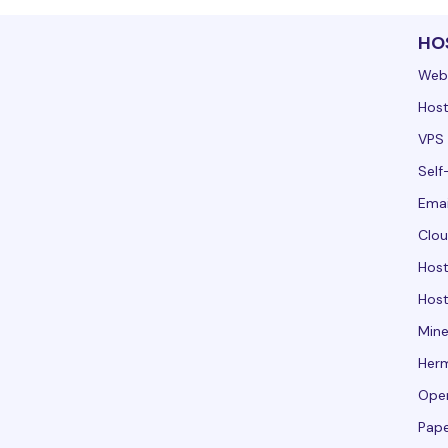
HO
Web
Host
VPS 
Self
Emai
Clou
Hos
Host
Mine
Her
Ope
Pape