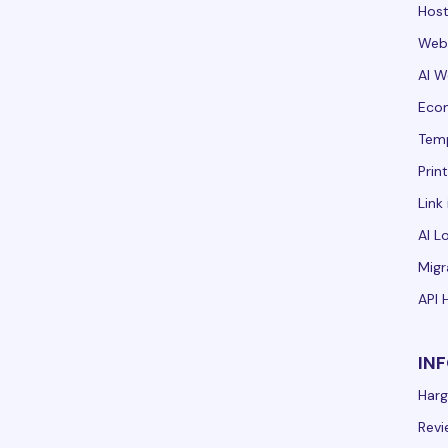
Host
Webs
AI W
Ecom
Tem
Prin
Link 
AI L
Migr
API 
IN
Har
Revi