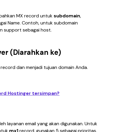
ahkan MX record untuk 
subdomain
, 
ai Name. Contoh, untuk subdomain 
n 
support
 sebagai host.
ver (Diarahkan ke)
record dan menjadi tujuan domain Anda.
ord Hostinger tersimpan?
leh layanan email yang akan digunakan. Untuk 
ntuk 
mx1
 record, gunakan 5 sebagai prioritas. 