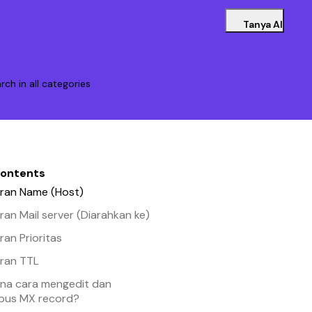
Tanya AI
rch in all categories
contents
ran Name (Host)
an Mail server (Diarahkan ke)
an Prioritas
ran TTL
na cara mengedit dan
pus MX record?