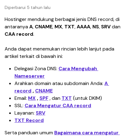
Diperbarui 5 tahun lalu
Hostinger mendukung berbagai jenis DNS record, di 
antaranya 
A
, 
CNAME
, 
MX
, 
TXT
, 
AAAA
, 
NS
, 
SRV 
dan 
CAA record
. 
Anda dapat menemukan rincian lebih lanjut pada 
artikel terkait di bawah ini:
Delegasi Zona DNS: 
Cara Mengubah 
Nameserver
Arahkan domain atau subdomain Anda: 
A 
record
 , 
CNAME
Email: 
MX
 , 
SPF
 , dan 
TXT
 (untuk DKIM)
SSL: 
Cara Mengatur CAA record
Layanan: 
SRV
TXT Record
Serta panduan umum 
Bagaimana cara mengatur 