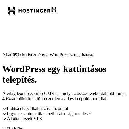
Akár 69% kedvezmény a WordPress szolgáltatásra
WordPress egy kattintásos
telepítés.
A világ legnépszerűbb CMS-e, amely az összes weboldal több mint
40%-át működteti, több ezer témával és beépülő modullal.
Indítsa el az alkalmazását azonnal
Ingyenes automatikus heti biztonsági mentések
AI által kezelt VPS
2 219
Ft
/hó