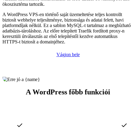
ökoszisztéma tartozik.
A WordPress VPS-en történő saját üzemeltetése teljes kontrollt
biztosít webhelye teljesítménye, biztonsága és adatai felett, havi
platformdíjak nélkül. Ez a sablon MySQL-t tartalmaz a megbízható
adatbázis-tároláshoz. Az előre telepített Traefik fordított proxy-n
keresztüli útválasztás az első telepítéstől kezdve automatikus
HTTPS-t biztosít a domainjéhez.
Vágjon bele
A WordPress főbb funkciói