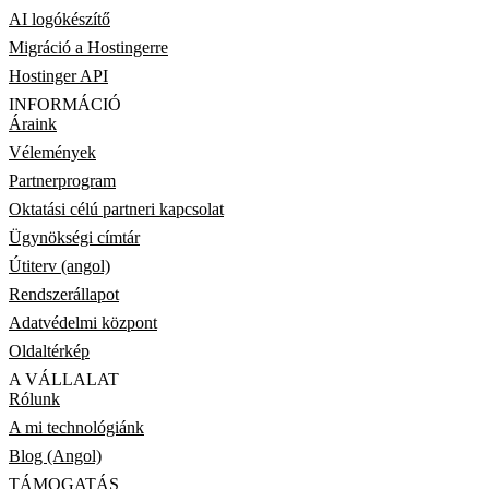
AI logókészítő
Migráció a Hostingerre
Hostinger API
INFORMÁCIÓ
Áraink
Vélemények
Partnerprogram
Oktatási célú partneri kapcsolat
Ügynökségi címtár
Útiterv (angol)
Rendszerállapot
Adatvédelmi központ
Oldaltérkép
A VÁLLALAT
Rólunk
A mi technológiánk
Blog (Angol)
TÁMOGATÁS