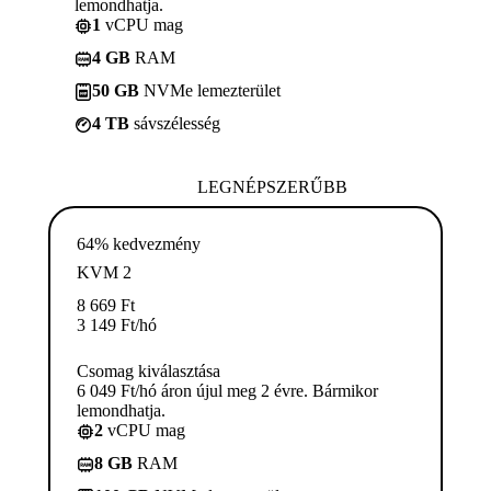
lemondhatja.
1
vCPU mag
4 GB
RAM
50 GB
NVMe lemezterület
4 TB
sávszélesség
LEGNÉPSZERŰBB
64% kedvezmény
KVM 2
8 669
Ft
3 149
Ft
/hó
Csomag kiválasztása
6 049 Ft/hó áron újul meg 2 évre. Bármikor
lemondhatja.
2
vCPU mag
8 GB
RAM