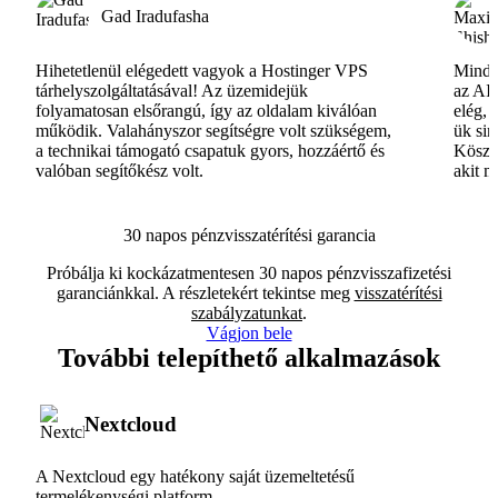
Gad Iradufasha
Hihetetlenül elégedett vagyok a Hostinger VPS
Minde
tárhelyszolgáltatásával! Az üzemidejük
az AI-
folyamatosan elsőrangú, így az oldalam kiválóan
elég, 
működik. Valahányszor segítségre volt szükségem,
ük si
a technikai támogató csapatuk gyors, hozzáértő és
Köszö
valóban segítőkész volt.
akit m
30 napos pénzvisszatérítési garancia
Próbálja ki kockázatmentesen 30 napos pénzvisszafizetési
garanciánkkal. A részletekért tekintse meg
visszatérítési
szabályzatunkat
.
Vágjon bele
További telepíthető alkalmazások
Nextcloud
A Nextcloud egy hatékony saját üzemeltetésű
termelékenységi platform