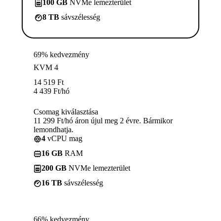
100 GB
NVMe lemezterület
8 TB
sávszélesség
69% kedvezmény
KVM 4
14 519
Ft
4 439
Ft
/hó
Csomag kiválasztása
11 299 Ft/hó áron újul meg 2 évre. Bármikor
lemondhatja.
4
vCPU mag
16 GB
RAM
200 GB
NVMe lemezterület
16 TB
sávszélesség
66% kedvezmény