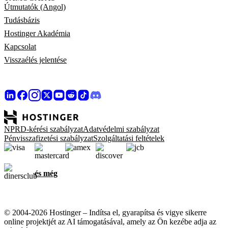
Útmutatók (Angol)
Tudásbázis
Hostinger Akadémia
Kapcsolat
Visszaélés jelentése
NPRD-kérési szabályzat
Adatvédelmi szabályzat
Pénvisszafizetési szabályzat
Szolgáltatási feltételek
és még
© 2004-2026 Hostinger – Indítsa el, gyarapítsa és vigye sikerre
online projektjét az AI támogatásával, amely az Ön kezébe adja az