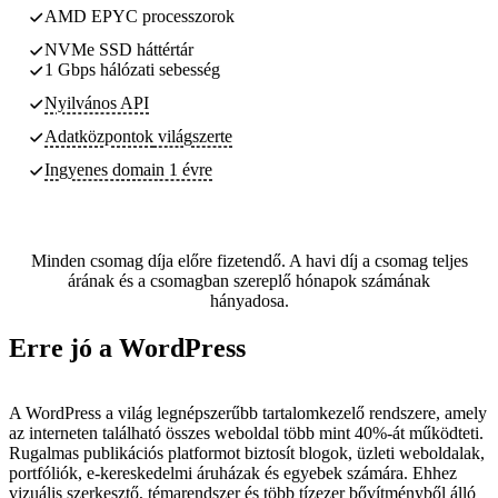
AMD EPYC processzorok
NVMe SSD háttértár
1 Gbps hálózati sebesség
Nyilvános API
Adatközpontok
világszerte
Ingyenes domain 1 évre
Minden csomag díja előre fizetendő. A havi díj a csomag teljes
árának és a csomagban szereplő hónapok számának
hányadosa.
Erre jó a WordPress
A WordPress a világ legnépszerűbb tartalomkezelő rendszere, amely
az interneten található összes weboldal több mint 40%-át működteti.
Rugalmas publikációs platformot biztosít blogok, üzleti weboldalak,
portfóliók, e-kereskedelmi áruházak és egyebek számára. Ehhez
vizuális szerkesztő, témarendszer és több tízezer bővítményből álló