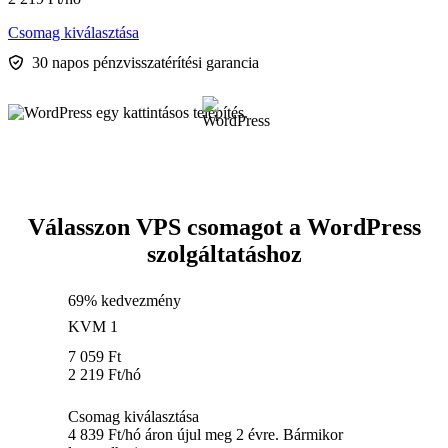
Csomag kiválasztása
30 napos pénzvisszatérítési garancia
Válasszon VPS csomagot a WordPress
szolgáltatáshoz
69% kedvezmény
KVM 1
7 059
Ft
2 219
Ft
/hó
Csomag kiválasztása
4 839 Ft/hó áron újul meg 2 évre. Bármikor