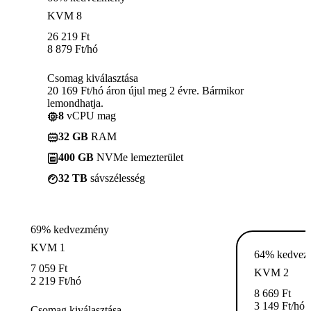
KVM 8
26 219
Ft
8 879
Ft
/hó
Csomag kiválasztása
20 169 Ft/hó áron újul meg 2 évre. Bármikor
lemondhatja.
8
vCPU mag
32 GB
RAM
400 GB
NVMe lemezterület
32 TB
sávszélesség
69% kedvezmény
KVM 1
64% kedvez
7 059
Ft
KVM 2
2 219
Ft
/hó
8 669
Ft
3 149
Ft
/hó
Csomag kiválasztása