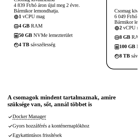
4 839 Ft/hó áron újul meg 2 évre.
Bármikor lemondhatja.
Csomag kivá
1
vCPU mag
6 049 Ft/hó 
Bármikor le
4 GB
RAM
2
vCPU m
50 GB
NVMe lemezterület
8 GB
RA
4 TB
sávszélesség
100 GB
N
8 TB
sávs
A csomagok
mindent tartalmaznak, amire
szüksége van,
sőt, annál többet is
Docker Manager
Gyors hozzáférés a konténernaplókhoz
Egykattintásos frissítések