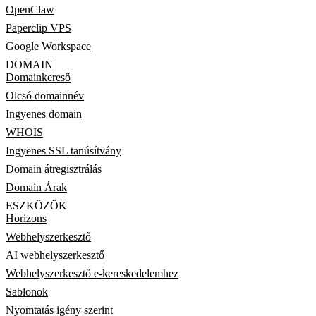
OpenClaw
Paperclip VPS
Google Workspace
DOMAIN
Domainkereső
Olcsó domainnév
Ingyenes domain
WHOIS
Ingyenes SSL tanúsítvány
Domain átregisztrálás
Domain Árak
ESZKÖZÖK
Horizons
Webhelyszerkesztő
AI webhelyszerkesztő
Webhelyszerkesztő e-kereskedelemhez
Sablonok
Nyomtatás igény szerint