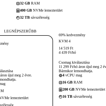
32 GB
RAM
400 GB
NVMe lemezterület
32 TB
sávszélesség
LEGNÉPSZERŰBB
69% kedvezmény
KVM 4
zmény
14 519
Ft
4 439
Ft
/hó
Csomag kiválasztása
11 299 Ft/hó áron újul meg 2 év
lasztása
Bármikor lemondhatja.
 áron újul meg 2 évre.
4
vCPU mag
mondhatja.
16 GB
RAM
mag
200 GB
NVMe lemezterület
AM
16 TB
sávszélesség
VMe lemezterület
szélesség