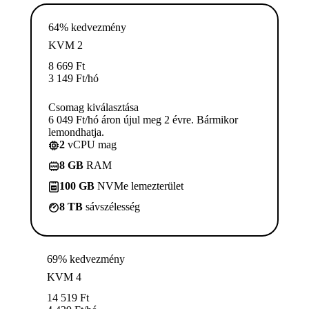
64% kedvezmény
KVM 2
8 669
Ft
3 149
Ft
/hó
Csomag kiválasztása
6 049 Ft/hó áron újul meg 2 évre. Bármikor
lemondhatja.
2
vCPU mag
8 GB
RAM
100 GB
NVMe lemezterület
8 TB
sávszélesség
69% kedvezmény
KVM 4
14 519
Ft