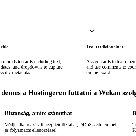
ields
Team collaboration
m fields to cards including text,
Assign cards to team mem
dates, and dropdowns to capture
and use comments to coor
pecific metadata.
on the board.
rdemes a Hostingeren futtatni a Wekan szolg
Biztonság, amire számíthat
B
Védje alkalmazásait beépített tűzfallal, DDoS-védelemmel
T
és folyamatos ellenőrzéssel.
Kö