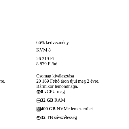
66% kedvezmény
KVM 8
26 219
Ft
8 879
Ft
/hó
Csomag kiválasztása
re.
20 169 Ft/hó áron újul meg 2 évre.
Bármikor lemondhatja.
8
vCPU mag
32 GB
RAM
400 GB
NVMe lemezterület
32 TB
sávszélesség