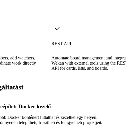
REST API
bers, add watchers,
Automate board management and integrat
dinate work directly
Wekan with external tools using the RES
API for cards, lists, and boards.
áltatást
eépített Docker kezelő
öbb Docker konténert futtathat és kezelhet egy helyen.
nnyedén telepítheti, frissítheti és felügyelheti projektjeit.