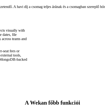
izetendő. A havi díj a csomag teljes árának és a csomagban szereplő 
cts visually with
e dates, file
k across teams and
r-seat fees or
xternal tools,
and MongoDB-backed
A Wekan főbb funkciói