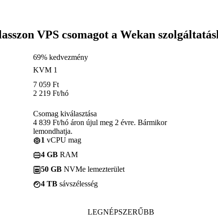
lasszon VPS csomagot a Wekan szolgáltatás
69% kedvezmény
KVM 1
7 059
Ft
2 219
Ft
/hó
Csomag kiválasztása
4 839 Ft/hó áron újul meg 2 évre. Bármikor
lemondhatja.
1
vCPU mag
4 GB
RAM
50 GB
NVMe lemezterület
4 TB
sávszélesség
LEGNÉPSZERŰBB