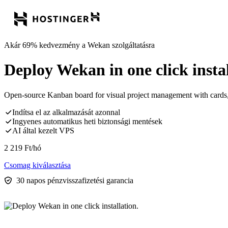
Akár 69% kedvezmény a Wekan szolgáltatásra
Deploy Wekan in one click instal
Open-source Kanban board for visual project management with cards, 
Indítsa el az alkalmazását azonnal
Ingyenes automatikus heti biztonsági mentések
AI által kezelt VPS
2 219
Ft
/hó
Csomag kiválasztása
30 napos pénzvisszafizetési garancia