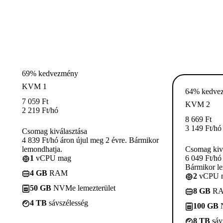
69% kedvezmény
KVM 1
64% kedve
7 059
Ft
KVM 2
2 219
Ft
/hó
8 669
Ft
3 149
Ft
/hó
Csomag kiválasztása
4 839 Ft/hó áron újul meg 2 évre. Bármikor
lemondhatja.
Csomag kivá
1
vCPU mag
6 049 Ft/hó
Bármikor le
4 GB
RAM
2
vCPU 
50 GB
NVMe lemezterület
8 GB
R
4 TB
sávszélesség
100 GB
N
8 TB
sáv