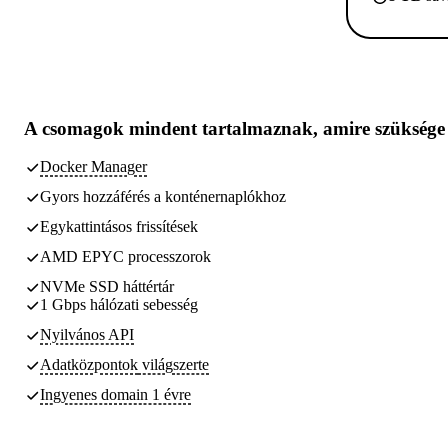
A csomagok
mindent tartalmaznak, amire szüksége
Docker Manager
Gyors hozzáférés a konténernaplókhoz
Egykattintásos frissítések
AMD EPYC processzorok
NVMe SSD háttértár
1 Gbps hálózati sebesség
Nyilvános API
Adatközpontok
világszerte
Ingyenes domain 1 évre