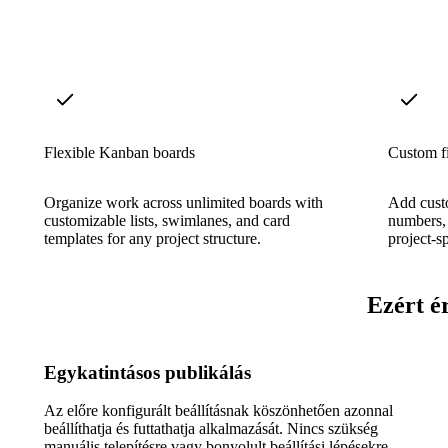
Flexible Kanban boards
Custom f
Organize work across unlimited boards with
Add custo
customizable lists, swimlanes, and card
numbers, 
templates for any project structure.
project-s
Ezért é
Egykatintásos publikálás
Az előre konfigurált beállításnak köszönhetően azonnal
beállíthatja és futtathatja alkalmazását. Nincs szükség
manuális telepítésre vagy bonyolult beállítási lépésekre.