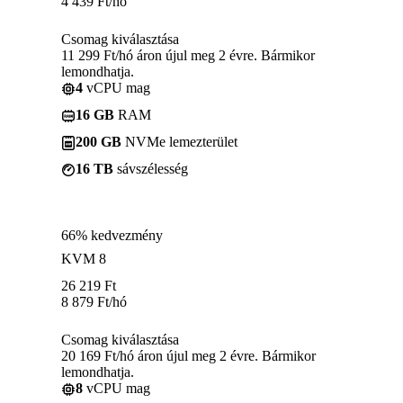
4 439
Ft
/hó
Csomag kiválasztása
11 299 Ft/hó áron újul meg 2 évre. Bármikor
lemondhatja.
4
vCPU mag
16 GB
RAM
200 GB
NVMe lemezterület
16 TB
sávszélesség
66% kedvezmény
KVM 8
26 219
Ft
8 879
Ft
/hó
Csomag kiválasztása
20 169 Ft/hó áron újul meg 2 évre. Bármikor
lemondhatja.
8
vCPU mag