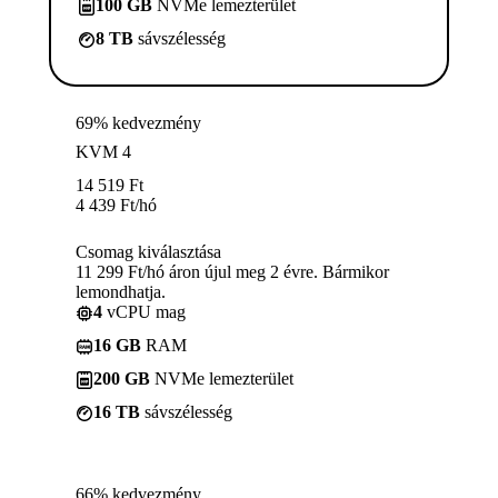
100 GB
NVMe lemezterület
8 TB
sávszélesség
69% kedvezmény
KVM 4
14 519
Ft
4 439
Ft
/hó
Csomag kiválasztása
11 299 Ft/hó áron újul meg 2 évre. Bármikor
lemondhatja.
4
vCPU mag
16 GB
RAM
200 GB
NVMe lemezterület
16 TB
sávszélesség
66% kedvezmény