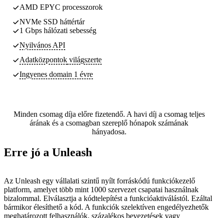
AMD EPYC processzorok
NVMe SSD háttértár
1 Gbps hálózati sebesség
Nyilvános API
Adatközpontok
világszerte
Ingyenes domain 1 évre
Minden csomag díja előre fizetendő. A havi díj a csomag teljes
árának és a csomagban szereplő hónapok számának
hányadosa.
Erre jó a Unleash
Az Unleash egy vállalati szintű nyílt forráskódú funkciókezelő
platform, amelyet több mint 1000 szervezet csapatai használnak
bizalommal. Elválasztja a kódtelepítést a funkcióaktiválástól. Ezáltal
bármikor élesíthető a kód. A funkciók szelektíven engedélyezhetők
meghatározott felhasználók, százalékos bevezetések vagy