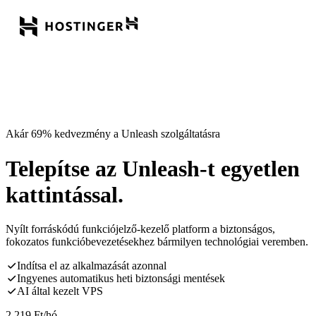
Akár 69% kedvezmény a Unleash szolgáltatásra
Telepítse az Unleash-t egyetlen
kattintással.
Nyílt forráskódú funkciójelző-kezelő platform a biztonságos,
fokozatos funkcióbevezetésekhez bármilyen technológiai veremben.
Indítsa el az alkalmazását azonnal
Ingyenes automatikus heti biztonsági mentések
AI által kezelt VPS
2 219
Ft
/hó