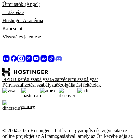
Útmutatók (Angol)
Tudásbázis
Hostinger Akadémia
Kapcsolat
Visszaélés jelentése
NPRD-kérési szabályzat
Adatvédelmi szabályzat
Pénvisszafizetési szabályzat
Szolgáltatási feltételek
és még
© 2004-2026 Hostinger – Indítsa el, gyarapítsa és vigye sikerre
online projektjét az AI támogatásával, amely az Ön kezébe adja az