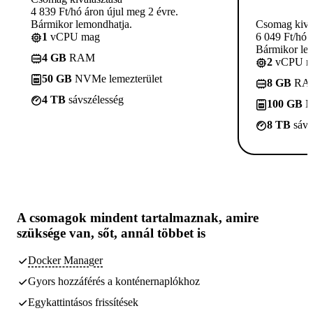
4 839 Ft/hó áron újul meg 2 évre.
Bármikor lemondhatja.
Csomag kivá
1
vCPU mag
6 049 Ft/hó 
Bármikor le
4 GB
RAM
2
vCPU m
50 GB
NVMe lemezterület
8 GB
RA
4 TB
sávszélesség
100 GB
N
8 TB
sávs
A csomagok
mindent tartalmaznak, amire
szüksége van,
sőt, annál többet is
Docker Manager
Gyors hozzáférés a konténernaplókhoz
Egykattintásos frissítések