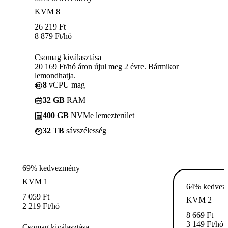
KVM 8
26 219
Ft
8 879
Ft
/hó
Csomag kiválasztása
20 169 Ft/hó áron újul meg 2 évre. Bármikor
lemondhatja.
8
vCPU mag
32 GB
RAM
400 GB
NVMe lemezterület
32 TB
sávszélesség
69% kedvezmény
KVM 1
64% kedvez
7 059
Ft
KVM 2
2 219
Ft
/hó
8 669
Ft
3 149
Ft
/hó
Csomag kiválasztása