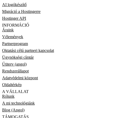
AI logókészítő
Migráció a Hostingerre
Hostinger API
INFORMÁCIÓ
Áraink
Vélemények
Partnerprogram
Oktatási célú partneri kapcsolat
Ügynökségi címtár
Útiterv (angol)
Rendszerállapot
Adatvédelmi központ
Oldaltérkép
A VÁLLALAT
Rólunk
A mi technológiánk
Blog (Angol)
TÁMOGATÁS