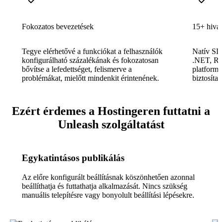
Fokozatos bevezetések
15+ hiva
Tegye elérhetővé a funkciókat a felhasználók
Natív SD
konfigurálható százalékának és fokozatosan
.NET, Ru
bővítse a lefedettséget, felismerve a
platformo
problémákat, mielőtt mindenkit érintenének.
biztosíta
Ezért érdemes a Hostingeren futtatni a
Unleash szolgáltatást
Egykatintásos publikálás
Az előre konfigurált beállításnak köszönhetően azonnal
beállíthatja és futtathatja alkalmazását. Nincs szükség
manuális telepítésre vagy bonyolult beállítási lépésekre.