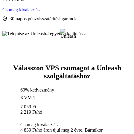
Csomag kiválasztása
30 napos pénzvisszatérítési garancia
Válasszon VPS csomagot a Unleash
szolgáltatáshoz
69% kedvezmény
KVM 1
7 059
Ft
2 219
Ft
/hó
Csomag kiválasztása
4 839 Ft/hó áron újul meg 2 évre. Bármikor