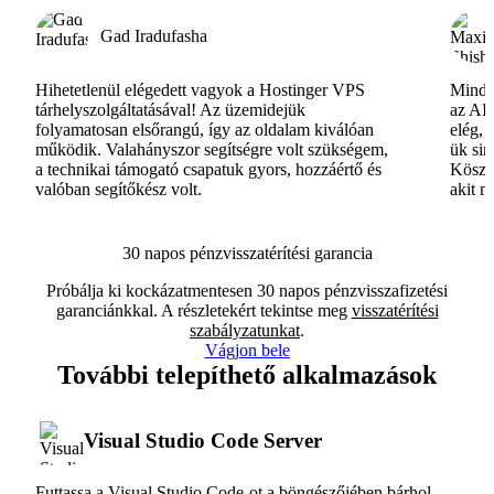
Gad Iradufasha
Hihetetlenül elégedett vagyok a Hostinger VPS
Minde
tárhelyszolgáltatásával! Az üzemidejük
az AI-
folyamatosan elsőrangú, így az oldalam kiválóan
elég, 
működik. Valahányszor segítségre volt szükségem,
ük si
a technikai támogató csapatuk gyors, hozzáértő és
Köszö
valóban segítőkész volt.
akit m
30 napos pénzvisszatérítési garancia
Próbálja ki kockázatmentesen 30 napos pénzvisszafizetési
garanciánkkal. A részletekért tekintse meg
visszatérítési
szabályzatunkat
.
Vágjon bele
További telepíthető alkalmazások
Visual Studio Code Server
Futtassa a Visual Studio Code-ot a böngészőjében bárhol