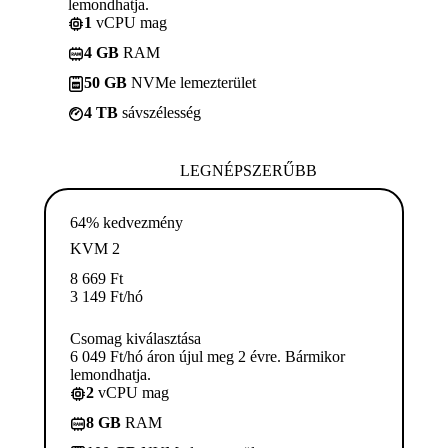
lemondhatja.
1
vCPU mag
4 GB
RAM
50 GB
NVMe lemezterület
4 TB
sávszélesség
LEGNÉPSZERŰBB
64% kedvezmény
KVM 2
8 669
Ft
3 149
Ft
/hó
Csomag kiválasztása
6 049 Ft/hó áron újul meg 2 évre. Bármikor
lemondhatja.
2
vCPU mag
8 GB
RAM