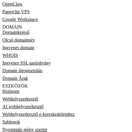
OpenClaw
Paperclip VPS
Google Workspace
DOMAIN
Domainkereső
Olcsó domainnév
Ingyenes domain
WHOIS
Ingyenes SSL tanúsítvány
Domain átregisztrálás
Domain Árak
ESZKÖZÖK
Horizons
Webhelyszerkesztő
AI webhelyszerkesztő
Webhelyszerkesztő e-kereskedelemhez
Sablonok
Nyomtatás igény szerint