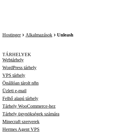
Hostinger
Alkalmazások
Unleash
TÁRHELYEK
Webtárhely
WordPress tárhely
VPS tárhely
Önállóan tárolt n8n
Üzleti e-mail
Felhő alapú tárhely
Tárhely WooCommerce-hez
Tárhely ügynökségek számára
Minecraft szerverek
Hermes Agent VPS