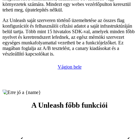
környezetek számára. Mindezt egy webes vezérlőpulton keresztül
teheti meg, újratelepítés nélkül.
Az Unleash saját szerveren történő üzemeltetése az összes flag
konfigurációt és felhasználói célzási adatot a saját infrastruktúráján
belül tartja. Több mint 15 hivatalos SDK-val, amelyek minden főbb
nyelvet és keretrendszert lefednek, az egész mérnöki szervezet
egységes munkafolyamattal vezetheti be a funkciójelzőket. Ez
magában foglalja az A/B tesztelést, a canary kiadásokat és a
vészleállító kapcsolókat is.
Vágjon bele
A Unleash főbb funkciói