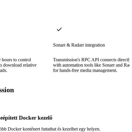
Sonarr & Radarr integration
e hours to control
Transmission's RPC API connects directly
s download relative
with automation tools like Sonarr and Rad
ads.
for hands-free media management.
ssion
eépített Docker kezelő
öbb Docker konténert futtathat és kezelhet egy helyen.