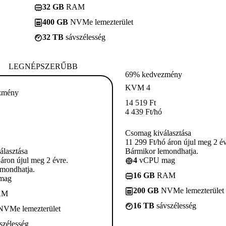
32 GB
RAM
400 GB
NVMe lemezterület
32 TB
sávszélesség
LEGNÉPSZERŰBB
69% kedvezmény
KVM 4
zmény
14 519
Ft
4 439
Ft
/hó
Csomag kiválasztása
11 299 Ft/hó áron újul meg 2 év
lasztása
Bármikor lemondhatja.
 áron újul meg 2 évre.
4
vCPU mag
mondhatja.
16 GB
RAM
mag
200 GB
NVMe lemezterület
AM
16 TB
sávszélesség
VMe lemezterület
szélesség