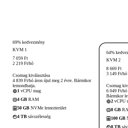
69% kedvezmény
KVM 1
64% kedve
7 059
Ft
KVM 2
2 219
Ft
/hó
8 669
Ft
3 149
Ft
/hó
Csomag kiválasztása
4 839 Ft/hó áron újul meg 2 évre. Bármikor
lemondhatja.
Csomag kivá
1
vCPU mag
6 049 Ft/hó
Bármikor le
4 GB
RAM
2
vCPU 
50 GB
NVMe lemezterület
8 GB
R
4 TB
sávszélesség
100 GB
N
8 TB
sáv