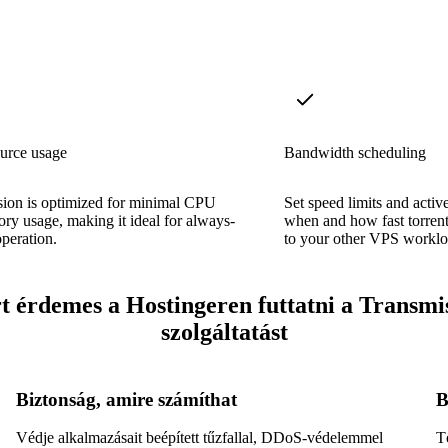
urce usage
Bandwidth scheduling
sion is optimized for minimal CPU
Set speed limits and activ
y usage, making it ideal for always-
when and how fast torrent
peration.
to your other VPS worklo
t érdemes a Hostingeren futtatni a Transmi
szolgáltatást
Biztonság, amire számíthat
B
Védje alkalmazásait beépített tűzfallal, DDoS-védelemmel
T