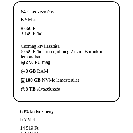
64% kedvezmény
KVM 2
8 669
Ft
3 149
Ft
/hó
Csomag kiválasztása
6 049 Ft/hó áron újul meg 2 évre. Bármikor
lemondhatja.
2
vCPU mag
8 GB
RAM
100 GB
NVMe lemezterület
8 TB
sávszélesség
69% kedvezmény
KVM 4
14 519
Ft