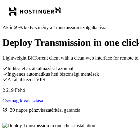
Akár 69% kedvezmény a Transmission szolgáltatásra
Deploy Transmission in one click
Lightweight BitTorrent client with a clean web interface for remote
Indítsa el az alkalmazását azonnal
Ingyenes automatikus heti biztonsági mentések
AI által kezelt VPS
2 219
Ft
/hó
Csomag kiválasztása
30 napos pénzvisszatérítési garancia