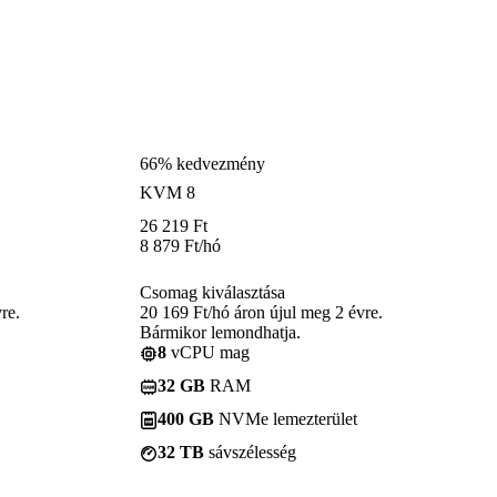
66% kedvezmény
KVM 8
26 219
Ft
8 879
Ft
/hó
Csomag kiválasztása
re.
20 169 Ft/hó áron újul meg 2 évre.
Bármikor lemondhatja.
8
vCPU mag
32 GB
RAM
400 GB
NVMe lemezterület
32 TB
sávszélesség