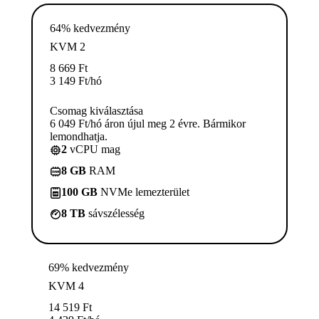
64% kedvezmény
KVM 2
8 669
Ft
3 149
Ft
/hó
Csomag kiválasztása
6 049 Ft/hó áron újul meg 2 évre. Bármikor
lemondhatja.
2
vCPU mag
8 GB
RAM
100 GB
NVMe lemezterület
8 TB
sávszélesség
69% kedvezmény
KVM 4
14 519
Ft