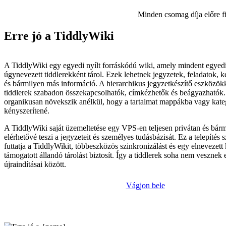
Minden csomag díja előre f
Erre jó a TiddlyWiki
A TiddlyWiki egy egyedi nyílt forráskódú wiki, amely mindent egyed
úgynevezett tiddlerekként tárol. Ezek lehetnek jegyzetek, feladatok, 
és bármilyen más információ. A hierarchikus jegyzetkészítő eszközökk
tiddlerek szabadon összekapcsolhatók, címkézhetők és beágyazhatók. 
organikusan növekszik anélkül, hogy a tartalmat mappákba vagy kate
kényszerítené.
A TiddlyWiki saját üzemeltetése egy VPS-en teljesen privátan és bár
elérhetővé teszi a jegyzeteit és személyes tudásbázisát. Ez a telepítés
futtatja a TiddlyWikit, többeszközös szinkronizálást és egy elnevezett k
támogatott állandó tárolást biztosít. Így a tiddlerek soha nem vesznek 
újraindításai között.
Vágjon bele