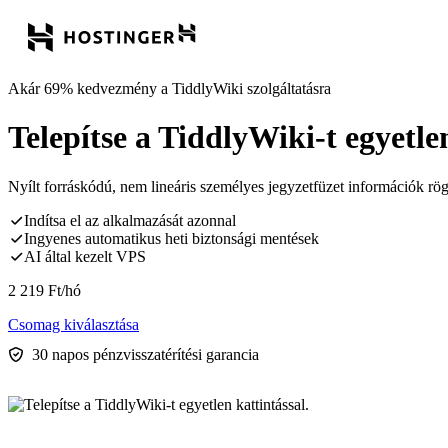
Akár 69% kedvezmény a TiddlyWiki szolgáltatásra
Telepítse a TiddlyWiki-t egyetlen
Nyílt forráskódú, nem lineáris személyes jegyzetfüzet információk rög
Indítsa el az alkalmazását azonnal
Ingyenes automatikus heti biztonsági mentések
AI által kezelt VPS
2 219
Ft
/hó
Csomag kiválasztása
30 napos pénzvisszatérítési garancia