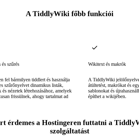
A TiddlyWiki főbb funkciói
 és szűrés
Wikitext és makrók
 fel bármilyen tiddlert és használja
A TiddlyWiki jelölőnyelv
jes szűrőnyelvet dinamikus listák,
átültetést, makrókat és eg
k és nézetek létrehozásához, amelyek
sablonokat és újrahaszná
usan frissülnek, ahogy tartalmat ad
építhet a wikijében.
rt érdemes a Hostingeren futtatni a Tiddly
szolgáltatást