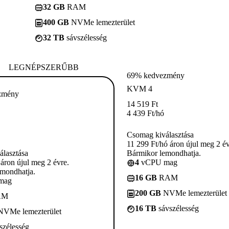
32 GB
RAM
400 GB
NVMe lemezterület
32 TB
sávszélesség
LEGNÉPSZERŰBB
69% kedvezmény
KVM 4
zmény
14 519
Ft
4 439
Ft
/hó
Csomag kiválasztása
11 299 Ft/hó áron újul meg 2 év
lasztása
Bármikor lemondhatja.
 áron újul meg 2 évre.
4
vCPU mag
mondhatja.
16 GB
RAM
mag
200 GB
NVMe lemezterület
AM
16 TB
sávszélesség
VMe lemezterület
szélesség