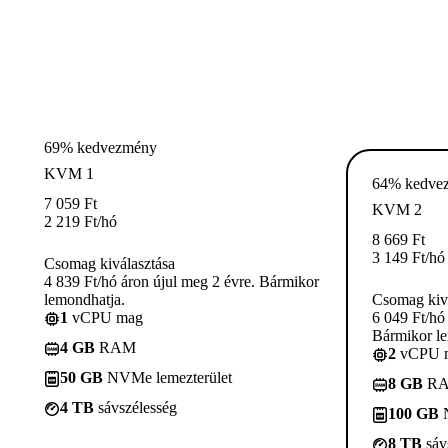
69% kedvezmény
KVM 1
64% kedve
7 059
Ft
KVM 2
2 219
Ft
/hó
8 669
Ft
3 149
Ft
/hó
Csomag kiválasztása
4 839 Ft/hó áron újul meg 2 évre. Bármikor
lemondhatja.
Csomag kivá
1
vCPU mag
6 049 Ft/hó
Bármikor le
4 GB
RAM
2
vCPU 
50 GB
NVMe lemezterület
8 GB
R
4 TB
sávszélesség
100 GB
N
8 TB
sáv