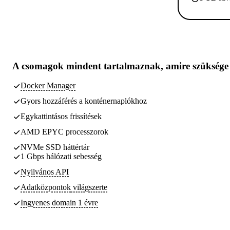
A csomagok
mindent tartalmaznak, amire szüksége
Docker Manager
Gyors hozzáférés a konténernaplókhoz
Egykattintásos frissítések
AMD EPYC processzorok
NVMe SSD háttértár
1 Gbps hálózati sebesség
Nyilvános API
Adatközpontok
világszerte
Ingyenes domain 1 évre