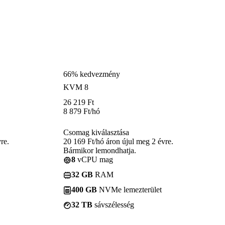
66% kedvezmény
KVM 8
26 219
Ft
8 879
Ft
/hó
Csomag kiválasztása
re.
20 169 Ft/hó áron újul meg 2 évre.
Bármikor lemondhatja.
8
vCPU mag
32 GB
RAM
400 GB
NVMe lemezterület
32 TB
sávszélesség