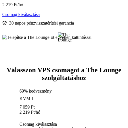
2 219
Ft
/hó
Csomag kiválasztása
30 napos pénzvisszatérítési garancia
Válasszon VPS csomagot a The Lounge
szolgáltatáshoz
69% kedvezmény
KVM 1
7 059
Ft
2 219
Ft
/hó
Csomag kiválasztása