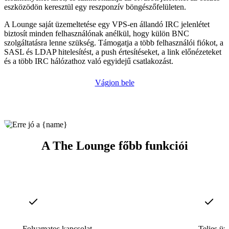
eszközödön keresztül egy reszponzív böngészőfelületen.
A Lounge saját üzemeltetése egy VPS-en állandó IRC jelenlétet
biztosít minden felhasználónak anélkül, hogy külön BNC
szolgáltatásra lenne szükség. Támogatja a több felhasználói fiókot, a
SASL és LDAP hitelesítést, a push értesítéseket, a link előnézeteket
és a több IRC hálózathoz való egyidejű csatlakozást.
Vágjon bele
A The Lounge főbb funkciói
Folyamatos kapcsolat
Teljes ü