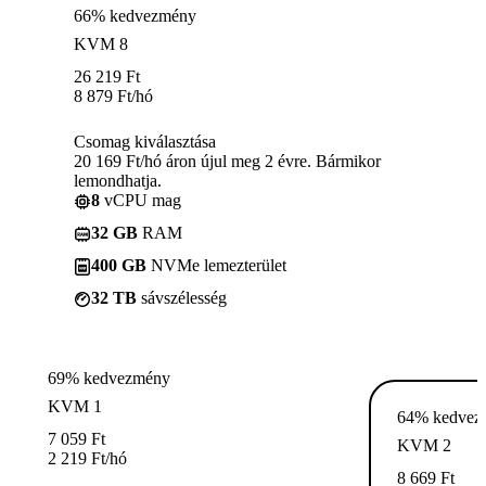
66% kedvezmény
KVM 8
26 219
Ft
8 879
Ft
/hó
Csomag kiválasztása
20 169 Ft/hó áron újul meg 2 évre. Bármikor
lemondhatja.
8
vCPU mag
32 GB
RAM
400 GB
NVMe lemezterület
32 TB
sávszélesség
69% kedvezmény
KVM 1
64% kedvez
7 059
Ft
KVM 2
2 219
Ft
/hó
8 669
Ft