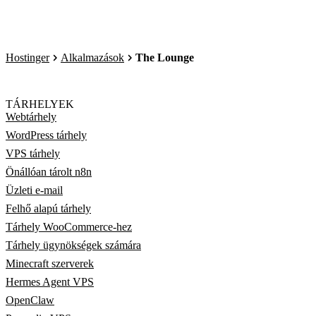
Hostinger
Alkalmazások
The Lounge
TÁRHELYEK
Webtárhely
WordPress tárhely
VPS tárhely
Önállóan tárolt n8n
Üzleti e-mail
Felhő alapú tárhely
Tárhely WooCommerce-hez
Tárhely ügynökségek számára
Minecraft szerverek
Hermes Agent VPS
OpenClaw