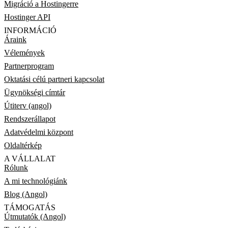
Migráció a Hostingerre
Hostinger API
INFORMÁCIÓ
Áraink
Vélemények
Partnerprogram
Oktatási célú partneri kapcsolat
Ügynökségi címtár
Útiterv (angol)
Rendszerállapot
Adatvédelmi központ
Oldaltérkép
A VÁLLALAT
Rólunk
A mi technológiánk
Blog (Angol)
TÁMOGATÁS
Útmutatók (Angol)