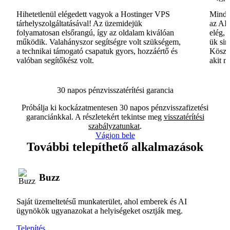
Hihetetlenül elégedett vagyok a Hostinger VPS
Minde
tárhelyszolgáltatásával! Az üzemidejük
az AI-
folyamatosan elsőrangú, így az oldalam kiválóan
elég, 
működik. Valahányszor segítségre volt szükségem,
ük si
a technikai támogató csapatuk gyors, hozzáértő és
Köszö
valóban segítőkész volt.
akit m
30 napos pénzvisszatérítési garancia
Próbálja ki kockázatmentesen 30 napos pénzvisszafizetési
garanciánkkal. A részletekért tekintse meg
visszatérítési
szabályzatunkat
.
Vágjon bele
További telepíthető alkalmazások
Buzz
Saját üzemeltetésű munkaterület, ahol emberek és AI
ügynökök ugyanazokat a helyiségeket osztják meg.
Telepítés