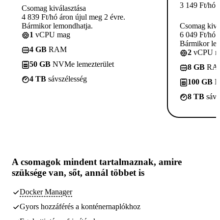
3 149
Ft
/hó
Csomag kiválasztása
4 839 Ft/hó áron újul meg 2 évre.
Bármikor lemondhatja.
Csomag kivá
1
vCPU mag
6 049 Ft/hó 
Bármikor le
4 GB
RAM
2
vCPU m
50 GB
NVMe lemezterület
8 GB
RA
4 TB
sávszélesség
100 GB
N
8 TB
sávs
A csomagok
mindent tartalmaznak, amire
szüksége van,
sőt, annál többet is
Docker Manager
Gyors hozzáférés a konténernaplókhoz