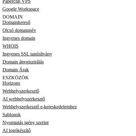
Paperclip VPS
Google Workspace
DOMAIN
Domainkereső
Olcsó domainnév
Ingyenes domain
WHOIS
Ingyenes SSL tanúsítvány
Domain átregisztrálás
Domain Árak
ESZKÖZÖK
Horizons
Webhelyszerkesztő
AI webhelyszerkesztő
Webhelyszerkesztő e-kereskedelemhez
Sablonok
Nyomtatás igény szerint
AI logókészítő