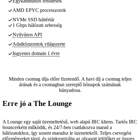
Egykattintásos frissítések
AMD EPYC processzorok
NVMe SSD háttértár
1 Gbps hálózati sebesség
Nyilvános API
Adatközpontok
világszerte
Ingyenes domain 1 évre
Minden csomag díja előre fizetendő. A havi díj a csomag teljes
árának és a csomagban szereplő hónapok számának
hányadosa.
Erre jó a The Lounge
A Lounge egy saját üzemeltetésű, web alapú IRC kliens. Tartós IRC
bouncerként működik, és 24/7-ben csatlakozva marad a
hálózatokhoz, így sosem maradsz le üzenetekről. Teljes csevegési
előzményeket tárol, és szinkronizálja az olvasott jelölőket az összes