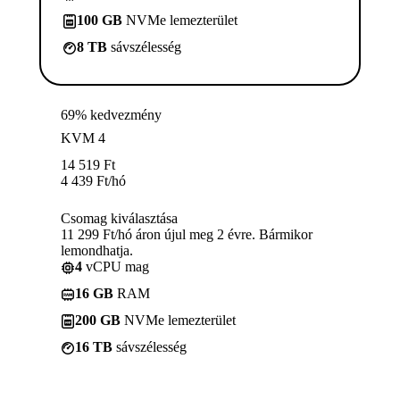
100 GB
NVMe lemezterület
8 TB
sávszélesség
69% kedvezmény
KVM 4
14 519
Ft
4 439
Ft
/hó
Csomag kiválasztása
11 299 Ft/hó áron újul meg 2 évre. Bármikor
lemondhatja.
4
vCPU mag
16 GB
RAM
200 GB
NVMe lemezterület
16 TB
sávszélesség