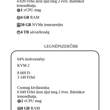
4 839 Ft/hó áron újul meg 2 évre. Bármikor
lemondhatja.
1
vCPU mag
4 GB
RAM
50 GB
NVMe lemezterület
4 TB
sávszélesség
LEGNÉPSZERŰBB
64% kedvezmény
KVM 2
8 669
Ft
3 149
Ft
/hó
Csomag kiválasztása
6 049 Ft/hó áron újul meg 2 évre. Bármikor
lemondhatja.
2
vCPU mag
8 GB
RAM