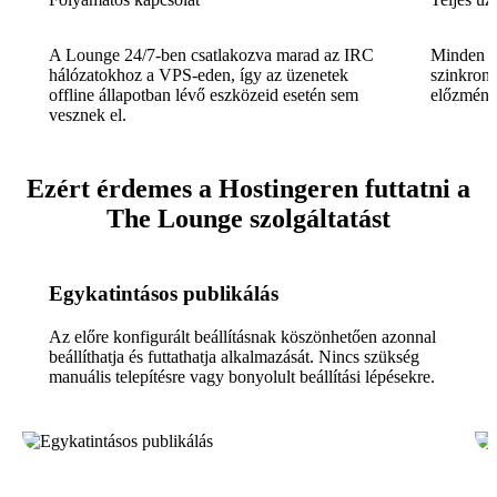
A Lounge 24/7-ben csatlakozva marad az IRC
Minden üz
hálózatokhoz a VPS-eden, így az üzenetek
szinkroni
offline állapotban lévő eszközeid esetén sem
előzmény
vesznek el.
Ezért érdemes a Hostingeren futtatni a
The Lounge szolgáltatást
Egykatintásos publikálás
Az előre konfigurált beállításnak köszönhetően azonnal
beállíthatja és futtathatja alkalmazását. Nincs szükség
manuális telepítésre vagy bonyolult beállítási lépésekre.