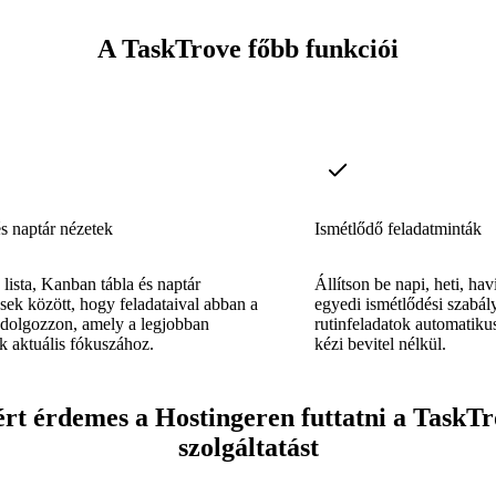
A TaskTrove főbb funkciói
s naptár nézetek
Ismétlődő feladatminták
 lista, Kanban tábla és naptár
Állítson be napi, heti, hav
sek között, hogy feladataival abban a
egyedi ismétlődési szabál
 dolgozzon, amely a legjobban
rutinfeladatok automatik
ik aktuális fókuszához.
kézi bevitel nélkül.
rt érdemes a Hostingeren futtatni a TaskT
szolgáltatást