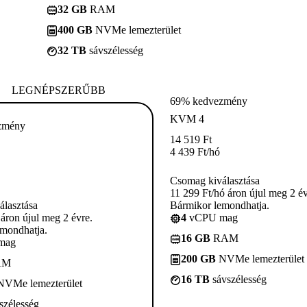
32 GB
RAM
400 GB
NVMe lemezterület
32 TB
sávszélesség
LEGNÉPSZERŰBB
69% kedvezmény
KVM 4
zmény
14 519
Ft
4 439
Ft
/hó
Csomag kiválasztása
11 299 Ft/hó áron újul meg 2 év
lasztása
Bármikor lemondhatja.
 áron újul meg 2 évre.
4
vCPU mag
mondhatja.
16 GB
RAM
mag
200 GB
NVMe lemezterület
AM
16 TB
sávszélesség
VMe lemezterület
szélesség