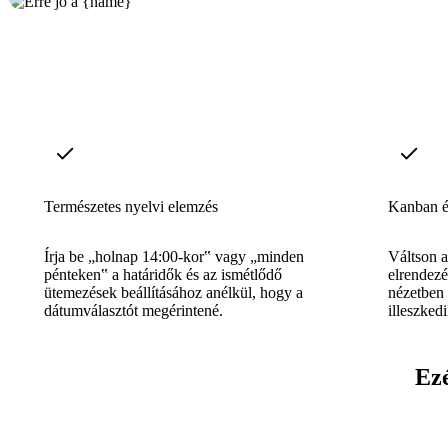
Természetes nyelvi elemzés
Kanban é
Írja be „holnap 14:00-kor‟ vagy „minden
Váltson a
pénteken‟ a határidők és az ismétlődő
elrendezé
ütemezések beállításához anélkül, hogy a
nézetben
dátumválasztót megérintené.
illeszked
Ezé