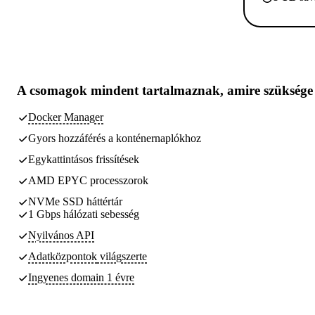
A csomagok
mindent tartalmaznak, amire szüksége
Docker Manager
Gyors hozzáférés a konténernaplókhoz
Egykattintásos frissítések
AMD EPYC processzorok
NVMe SSD háttértár
1 Gbps hálózati sebesség
Nyilvános API
Adatközpontok
világszerte
Ingyenes domain 1 évre