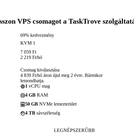
sszon VPS csomagot a TaskTrove szolgáltat
69% kedvezmény
KVM 1
7 059
Ft
2 219
Ft
/hó
Csomag kiválasztása
4 839 Ft/hó áron újul meg 2 évre. Bármikor
lemondhatja.
1
vCPU mag
4 GB
RAM
50 GB
NVMe lemezterület
4 TB
sávszélesség
LEGNÉPSZERŰBB