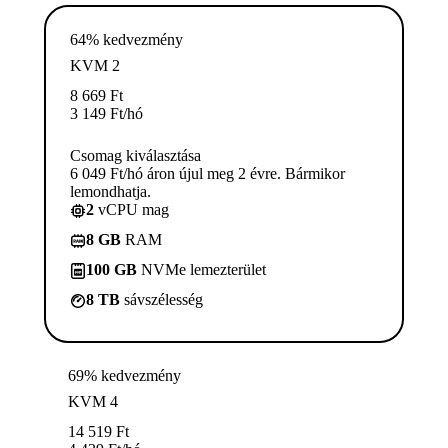
64% kedvezmény
KVM 2
8 669
Ft
3 149
Ft
/hó
Csomag kiválasztása
6 049 Ft/hó áron újul meg 2 évre. Bármikor
lemondhatja.
2
vCPU mag
8 GB
RAM
100 GB
NVMe lemezterület
8 TB
sávszélesség
69% kedvezmény
KVM 4
14 519
Ft