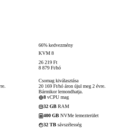
66% kedvezmény
KVM 8
26 219
Ft
8 879
Ft
/hó
Csomag kiválasztása
re.
20 169 Ft/hó áron újul meg 2 évre.
Bármikor lemondhatja.
8
vCPU mag
32 GB
RAM
400 GB
NVMe lemezterület
32 TB
sávszélesség