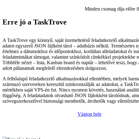
Minden csomag díja előre f
Erre jó a TaskTrove
A TaskTrove egy könnyű, saját üzemeltetésű feladatkezelő alkalmazá
adatot egyszerű JSON fájlként tárol – adatbázis nélkül. Természetes 
értelmez a dátumokhoz és időpontokhoz, korlátlan alfeladatokat és is
feladatmintákat támogat, valamint színkódolt címkékkel projektekbe 
Többféle nézet – lista, Kanban board és naptár – lehetővé teszi, hogy 
adott pillanatnak megfelelő elrendezésben dolgozzon.
A felhőalapú feladatkezelő alkalmazásokkal ellentétben, melyek harma
származó szervereken keresztül szinkronizálják az adatokat, a TaskTro
mértékben saját VPS-én fut. Nincs nyomon követés, használati analiti
függőség. A feladatadatok olvasható JSON fájlokként tárolódnak, am
szövegszerkesztővel biztonsági menthetők, átvihetők vagy ellenőrizhe
Vágjon bele