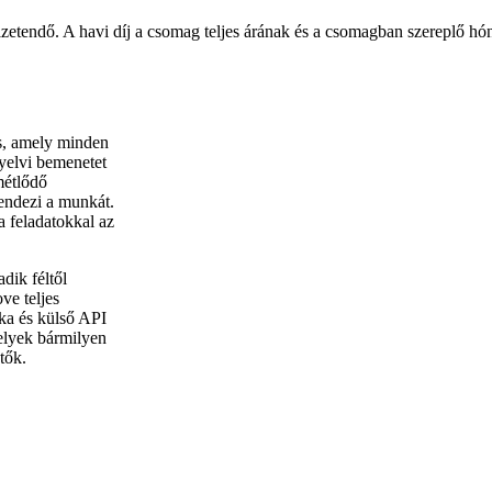
izetendő. A havi díj a csomag teljes árának és a csomagban szereplő 
s, amely minden
nyelvi bemenetet
métlődő
rendezi a munkát.
a feladatokkal az
dik féltől
ve teljes
ka és külső API
elyek bármilyen
tők.