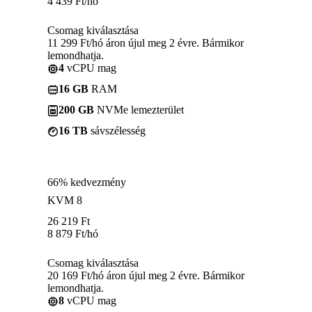
4 439
Ft
/hó
Csomag kiválasztása
11 299 Ft/hó áron újul meg 2 évre. Bármikor
lemondhatja.
4
vCPU mag
16 GB
RAM
200 GB
NVMe lemezterület
16 TB
sávszélesség
66% kedvezmény
KVM 8
26 219
Ft
8 879
Ft
/hó
Csomag kiválasztása
20 169 Ft/hó áron újul meg 2 évre. Bármikor
lemondhatja.
8
vCPU mag