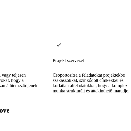
Projekt szervezet
i vagy teljesen
Csoportosítsa a feladatokat projektekbe
yokat, hogy a
szakaszokkal, színkódolt címkékkel és
usan átütemeződjenek
korlátlan alfeladatokkal, hogy a komplex
munka strukturált és áttekinthető maradjon
rove