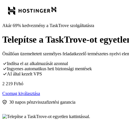
Akár 69% kedvezmény a TaskTrove szolgáltatásra
Telepítse a TaskTrove-ot egyetlen
Önállóan üzemeltetett személyes feladatkezelő természetes nyelvi ele
Indítsa el az alkalmazását azonnal
Ingyenes automatikus heti biztonsági mentések
AI által kezelt VPS
2 219
Ft
/hó
Csomag kiválasztása
30 napos pénzvisszafizetési garancia