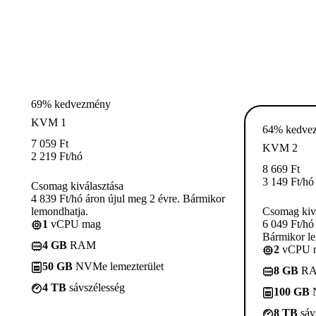
69% kedvezmény
KVM 1
64% kedve
7 059
Ft
KVM 2
2 219
Ft
/hó
8 669
Ft
3 149
Ft
/hó
Csomag kiválasztása
4 839 Ft/hó áron újul meg 2 évre. Bármikor
lemondhatja.
Csomag kivá
1
vCPU mag
6 049 Ft/hó
Bármikor le
4 GB
RAM
2
vCPU 
50 GB
NVMe lemezterület
8 GB
R
4 TB
sávszélesség
100 GB
N
8 TB
sáv