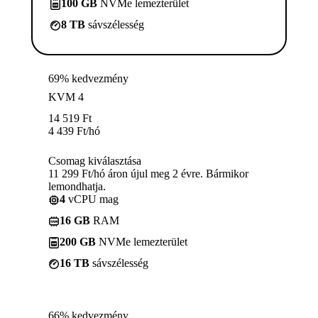
100 GB
NVMe lemezterület
8 TB
sávszélesség
69% kedvezmény
KVM 4
14 519
Ft
4 439
Ft
/hó
Csomag kiválasztása
11 299 Ft/hó áron újul meg 2 évre. Bármikor
lemondhatja.
4
vCPU mag
16 GB
RAM
200 GB
NVMe lemezterület
16 TB
sávszélesség
66% kedvezmény