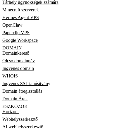
Tárhely ügynökségek számára
Minecraft szerverek
Hermes Agent VPS
OpenClaw
Paperclip VPS
Google Workspace
DOMAIN
Domainkereső
Olcsó domainnév
Ingyenes domain
WHOIS
Ingyenes SSL tanúsítvány
Domain átregisztrálás
Domain Árak
ESZKÖZÖK
Horizons
Webhelyszerkesztő
AI webhelyszerkesztő