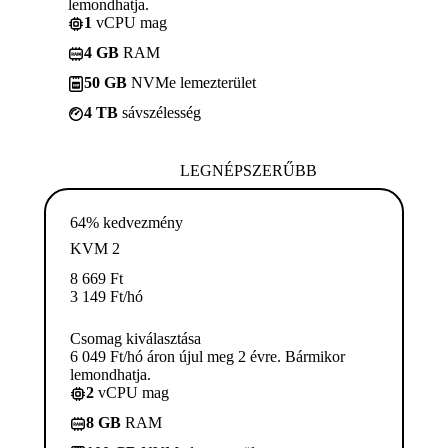
lemondhatja.
1
vCPU mag
4 GB
RAM
50 GB
NVMe lemezterület
4 TB
sávszélesség
LEGNÉPSZERŰBB
64% kedvezmény
KVM 2
8 669
Ft
3 149
Ft
/hó
Csomag kiválasztása
6 049 Ft/hó áron újul meg 2 évre. Bármikor
lemondhatja.
2
vCPU mag
8 GB
RAM