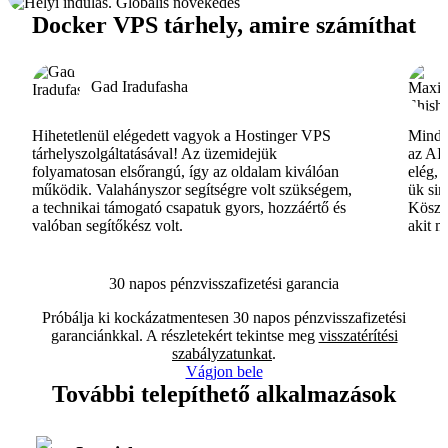
Docker VPS tárhely, amire számíthat
Gad Iradufasha
Hihetetlenül elégedett vagyok a Hostinger VPS
Minde
tárhelyszolgáltatásával! Az üzemidejük
az AI-
folyamatosan elsőrangú, így az oldalam kiválóan
elég, 
működik. Valahányszor segítségre volt szükségem,
ük si
a technikai támogató csapatuk gyors, hozzáértő és
Köszö
valóban segítőkész volt.
akit m
30 napos pénzvisszafizetési garancia
Próbálja ki kockázatmentesen 30 napos pénzvisszafizetési
garanciánkkal. A részletekért tekintse meg
visszatérítési
szabályzatunkat
.
Vágjon bele
További telepíthető alkalmazások