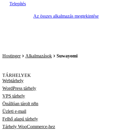
Telepítés
Az összes alkalmazás megtekintése
Hostinger
Alkalmazások
Suwayomi
TÁRHELYEK
Webtárhely
WordPress tárhely
VPS tárhely
Önállóan tárolt n8n
Üzleti e-mail
Felhő alapú tárhely
Tárhely WooCommerce-hez