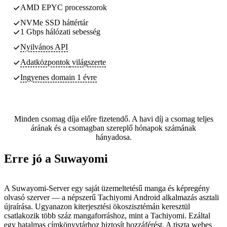
AMD EPYC processzorok
NVMe SSD háttértár
1 Gbps hálózati sebesség
Nyilvános API
Adatközpontok
világszerte
Ingyenes domain 1 évre
Minden csomag díja előre fizetendő. A havi díj a csomag teljes
árának és a csomagban szereplő hónapok számának
hányadosa.
Erre jó a Suwayomi
A Suwayomi-Server egy saját üzemeltetésű manga és képregény
olvasó szerver — a népszerű Tachiyomi Android alkalmazás asztali
újraírása. Ugyanazon kiterjesztési ökoszisztémán keresztül
csatlakozik több száz mangaforráshoz, mint a Tachiyomi. Ezáltal
egy hatalmas címkönyvtárhoz biztosít hozzáférést. A tiszta webes