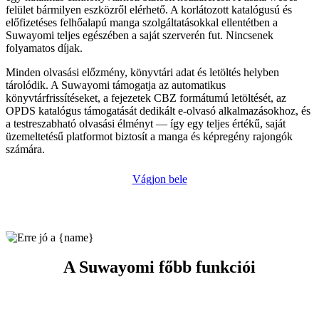
felület bármilyen eszközről elérhető. A korlátozott katalógusú és
előfizetéses felhőalapú manga szolgáltatásokkal ellentétben a
Suwayomi teljes egészében a saját szerverén fut. Nincsenek
folyamatos díjak.
Minden olvasási előzmény, könyvtári adat és letöltés helyben
tárolódik. A Suwayomi támogatja az automatikus
könyvtárfrissítéseket, a fejezetek CBZ formátumú letöltését, az
OPDS katalógus támogatását dedikált e-olvasó alkalmazásokhoz, és
a testreszabható olvasási élményt — így egy teljes értékű, saját
üzemeltetésű platformot biztosít a manga és képregény rajongók
számára.
Vágjon bele
A Suwayomi főbb funkciói