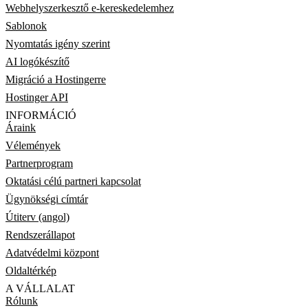
Webhelyszerkesztő e-kereskedelemhez
Sablonok
Nyomtatás igény szerint
AI logókészítő
Migráció a Hostingerre
Hostinger API
INFORMÁCIÓ
Áraink
Vélemények
Partnerprogram
Oktatási célú partneri kapcsolat
Ügynökségi címtár
Útiterv (angol)
Rendszerállapot
Adatvédelmi központ
Oldaltérkép
A VÁLLALAT
Rólunk