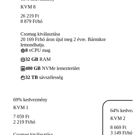
KVM 8
26 219
Ft
8 879
Ft
/hó
Csomag kiválasztása
20 169 Ft/hó áron újul meg 2 évre. Bármikor
lemondhatja.
8
vCPU mag
32 GB
RAM
400 GB
NVMe lemezterület
32 TB
sávszélesség
69% kedvezmény
KVM 1
64% kedvez
7 059
Ft
KVM 2
2 219
Ft
/hó
8 669
Ft
3 149
Ft
/hó
Csomag kiválasztása