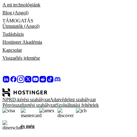
A mi technológiánk
Blog (Angol)
TÁMOGATÁS
Útmutatók (Angol)
Tudásbázis
Hostinger Akadémia
Kapcsolat
Visszaélés jelentése
NPRD-kérési szabályzat
Adatvédelmi szabályzat
Pénvisszafizetési szabályzat
Szolgáltatási feltételek
és még