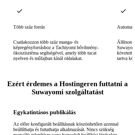
Több száz forrás
Automatik
Csatlakozzon több száz manga- és
Állítson b
képregényforráshoz a Tachiyomi bővítmény-
Suwayomi
ökoszisztéma segítségével, amely több tucat
követett 
nyelven és műfajban kínál oldalakat.
tartva kön
Ezért érdemes a Hostingeren futtatni a
Suwayomi szolgáltatást
Egykatintásos publikálás
Az előre konfigurált beállításnak köszönhetően azonnal
beállíthatja és futtathatja alkalmazását. Nincs szükség
manuális telepítésre vagy bonyolult beállítási lépésekre.