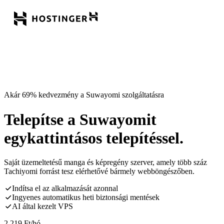
Akár 69% kedvezmény a Suwayomi szolgáltatásra
Telepítse a Suwayomit
egykattintásos telepítéssel.
Saját üzemeltetésű manga és képregény szerver, amely több száz
Tachiyomi forrást tesz elérhetővé bármely webböngészőben.
Indítsa el az alkalmazását azonnal
Ingyenes automatikus heti biztonsági mentések
AI által kezelt VPS
2 219
Ft
/hó