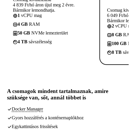
4 839 Ft/hó áron újul meg 2 évre.
Bármikor lemondhatja.
Csomag kivá
1
vCPU mag
6 049 Ft/hó 
Bármikor le
4 GB
RAM
2
vCPU m
50 GB
NVMe lemezterület
8 GB
RA
4 TB
sávszélesség
100 GB
N
8 TB
sávs
A csomagok
mindent tartalmaznak, amire
szüksége van,
sőt, annál többet is
Docker Manager
Gyors hozzáférés a konténernaplókhoz
Egykattintásos frissítések