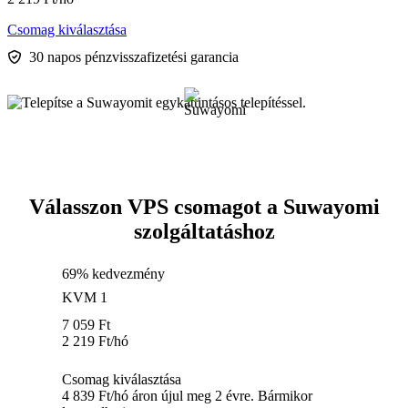
Csomag kiválasztása
30 napos pénzvisszafizetési garancia
Válasszon VPS csomagot a Suwayomi
szolgáltatáshoz
69% kedvezmény
KVM 1
7 059
Ft
2 219
Ft
/hó
Csomag kiválasztása
4 839 Ft/hó áron újul meg 2 évre. Bármikor