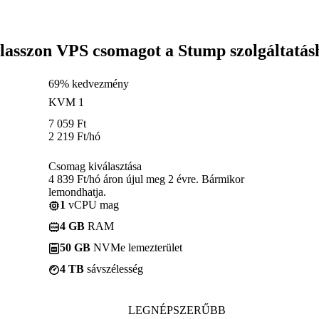
lasszon VPS csomagot a Stump szolgáltatás
69% kedvezmény
KVM 1
7 059
Ft
2 219
Ft
/hó
Csomag kiválasztása
4 839 Ft/hó áron újul meg 2 évre. Bármikor
lemondhatja.
1
vCPU mag
4 GB
RAM
50 GB
NVMe lemezterület
4 TB
sávszélesség
LEGNÉPSZERŰBB