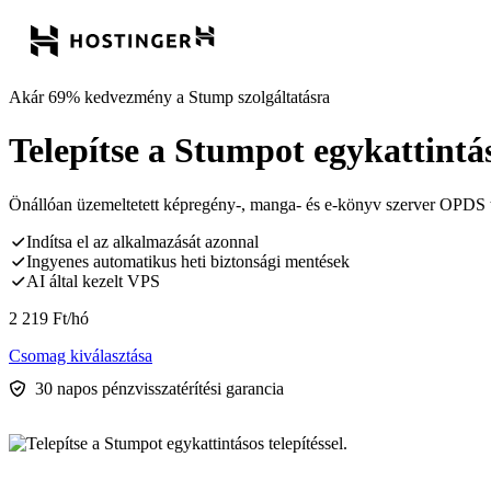
Akár 69% kedvezmény a Stump szolgáltatásra
Telepítse a Stumpot egykattintáso
Önállóan üzemeltetett képregény-, manga- és e-könyv szerver OPDS tá
Indítsa el az alkalmazását azonnal
Ingyenes automatikus heti biztonsági mentések
AI által kezelt VPS
2 219
Ft
/hó
Csomag kiválasztása
30 napos pénzvisszatérítési garancia