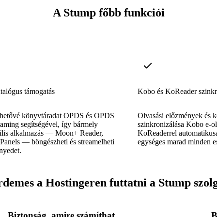
A Stump főbb funkciói
alógus támogatás
Kobo és KoReader szinkr
rhetővé könyvtáradat OPDS és OPDS
Olvasási előzmények és 
aming segítségével, így bármely
szinkronizálása Kobo e-o
ilis alkalmazás — Moon+ Reader,
KoReaderrel automatikusa
Panels — böngészheti és streamelheti
egységes marad minden e
nyedet.
rdemes a Hostingeren futtatni a Stump szolg
Biztonság, amire számíthat
B