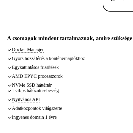
A csomagok
mindent tartalmaznak, amire szüksége
Docker Manager
Gyors hozzáférés a konténernaplókhoz
Egykattintásos frissítések
AMD EPYC processzorok
NVMe SSD háttértár
1 Gbps hálózati sebesség
Nyilvános API
Adatközpontok
világszerte
Ingyenes domain 1 évre