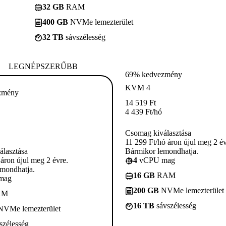
32 GB
RAM
400 GB
NVMe lemezterület
32 TB
sávszélesség
LEGNÉPSZERŰBB
69% kedvezmény
KVM 4
zmény
14 519
Ft
4 439
Ft
/hó
Csomag kiválasztása
11 299 Ft/hó áron újul meg 2 év
lasztása
Bármikor lemondhatja.
 áron újul meg 2 évre.
4
vCPU mag
mondhatja.
16 GB
RAM
mag
200 GB
NVMe lemezterület
AM
16 TB
sávszélesség
VMe lemezterület
szélesség