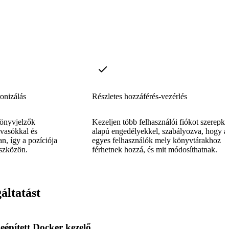
onizálás
Részletes hozzáférés-vezérlés
könyvjelzők
Kezeljen több felhasználói fiókot szerepkö
lvasókkal és
alapú engedélyekkel, szabályozva, hogy a
n, így a pozíciója
egyes felhasználók mely könyvtárakhoz
szközön.
férhetnek hozzá, és mit módosíthatnak.
áltatást
eépített Docker kezelő