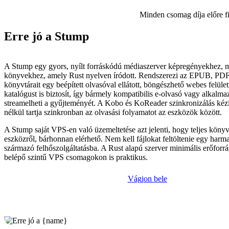
Minden csomag díja előre f
Erre jó a Stump
A Stump egy gyors, nyílt forráskódú médiaszerver képregényekhez, 
könyvekhez, amely Rust nyelven íródott. Rendszerezi az EPUB, P
könyvtárait egy beépített olvasóval ellátott, böngészhető webes felül
katalógust is biztosít, így bármely kompatibilis e-olvasó vagy alkalma
streamelheti a gyűjteményét. A Kobo és KoReader szinkronizálás kéz
nélkül tartja szinkronban az olvasási folyamatot az eszközök között.
A Stump saját VPS-en való üzemeltetése azt jelenti, hogy teljes köny
eszközről, bárhonnan elérhető. Nem kell fájlokat feltöltenie egy harma
származó felhőszolgáltatásba. A Rust alapú szerver minimális erőforr
belépő szintű VPS csomagokon is praktikus.
Vágjon bele