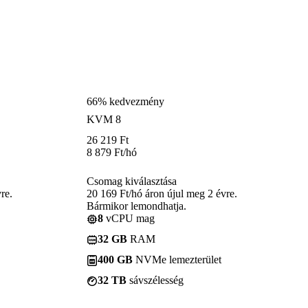
66% kedvezmény
KVM 8
26 219
Ft
8 879
Ft
/hó
Csomag kiválasztása
re.
20 169 Ft/hó áron újul meg 2 évre.
Bármikor lemondhatja.
8
vCPU mag
32 GB
RAM
400 GB
NVMe lemezterület
32 TB
sávszélesség