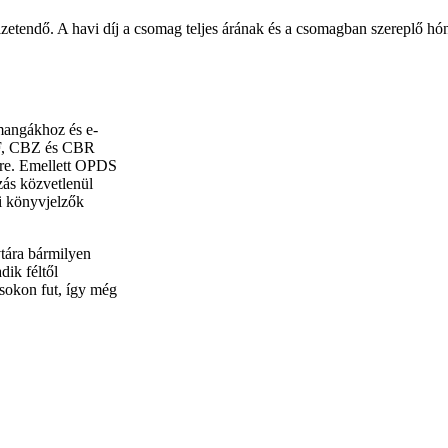
izetendő. A havi díj a csomag teljes árának és a csomagban szereplő 
mangákhoz és e-
DF, CBZ és CBR
etre. Emellett OPDS
zás közvetlenül
i könyvjelzők
vtára bármilyen
dik féltől
ásokon fut, így még