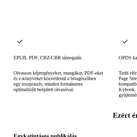
EPUB, PDF, CBZ/CBR támogatás
OPDS kat
Olvasson képregényeket, mangákat, PDF-eket
Tedd elé
és e-könyveket közvetlenül a böngészőben
Page Stre
egy reszponzív, minden formátumra
kompatib
optimalizált beépített olvasóval.
Kybook, 
gyűjtemé
Ezért é
Egykatintásos publikálás