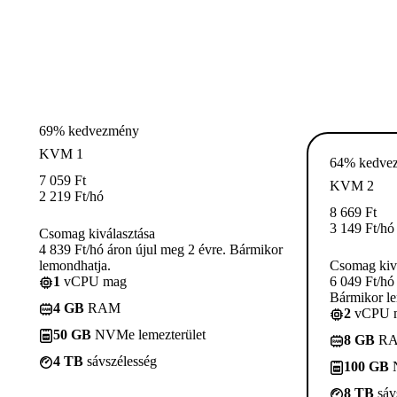
69% kedvezmény
KVM 1
64% kedve
7 059
Ft
KVM 2
2 219
Ft
/hó
8 669
Ft
3 149
Ft
/hó
Csomag kiválasztása
4 839 Ft/hó áron újul meg 2 évre. Bármikor
lemondhatja.
Csomag kivá
1
vCPU mag
6 049 Ft/hó
Bármikor le
4 GB
RAM
2
vCPU 
50 GB
NVMe lemezterület
8 GB
R
4 TB
sávszélesség
100 GB
N
8 TB
sáv