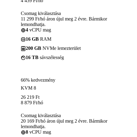
4 439
Ft
/hó
Csomag kiválasztása
11 299 Ft/hó áron újul meg 2 évre. Bármikor
lemondhatja.
4
vCPU mag
16 GB
RAM
200 GB
NVMe lemezterület
16 TB
sávszélesség
66% kedvezmény
KVM 8
26 219
Ft
8 879
Ft
/hó
Csomag kiválasztása
20 169 Ft/hó áron újul meg 2 évre. Bármikor
lemondhatja.
8
vCPU mag